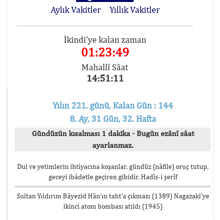
Aylık Vakitler
Yıllık Vakitler
İkindi'ye kalan zaman
01:23:49
Mahallî Sâat
14:51:11
Yılın 221. günü, Kalan Gün : 144
8. Ay, 31 Gün, 32. Hafta
Gündüzün kısalması 1 dakika - Bugün ezânî sâat
ayarlanmaz.
Dul ve yetimlerin ihtiyacına koşanlar, gündüz (nâfile) oruç tutup,
geceyi ibâdetle geçiren gibidir. Hadîs-i şerîf
Sultan Yıldırım Bâyezid Hân’ın taht’a çıkması (1389) Nagazaki’ye
ikinci atom bombası atıldı (1945)