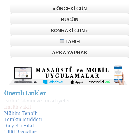
« ÖNCEKI GÜN
BUGÜN
SONRAKI GÜN »
TARIH
ARKA YAPRAK
Önemli Linkler
Farklı Takvim ve İmsâkiyeler
İmsâk Vakti
Mühim Tenbîh
Temkin Müddeti
Rü'yet-i Hilâl
Hilâl Rasadları