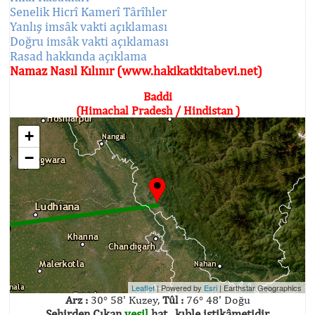
Senelik Hicrî Kamerî Târîhler
Yanlış imsâk vakti açıklaması
Doğru imsâk vakti açıklaması
Rasad hakkında açıklama
Namaz Nasıl Kılınır (www.hakikatkitabevi.net)
Baddi
(Himachal Pradesh / Hindistan )
+
−
Leaflet
| Powered by
Esri
|
Earthstar Geographics
Arz :
30° 58' Kuzey,
Tûl :
76° 48' Doğu
Şehirden Çıkan
yeşil
hat , kıble istikâmetidir.