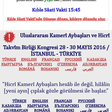
Kıble Sâati Vakti 15:45
Kıble Sâati Vakti'nde Güneşe dönen, kıbleye dönmüş olur.
Uluslararası Kamerî Aybaşları ve Hicrî
Takvîm Birliği Kongresi 28 - 30 MAYIS 2016 /
İSTANBUL - TÜRKİYE
TÜRKÇE
ENGLISH
FRANÇAIS
РУССКИЙ
ҚАЗАҚША
КЫPГЫЗЧA
БЪЛГАРСКИ1
O’ZBEKCHA
AZӘRBAYCAN
ROMÂNĂ
BOSANSKI
فارسی
العربي
"Hicrî Kamerî Aybaşları hesâb ile değil, hilâlin
[yeni ayın] çıplak gözle görülmesi ile başlar."
TÜRKÇE
ENGLISH
FRANÇAIS
РУССКИЙ
ҚАЗАҚША
КЫPГЫЗЧA
БЪЛГАРСКИ1
O’ZBEKCHA
AZӘRBAYCAN
ROMÂNĂ
BOSANSKI
فارسی
العربي