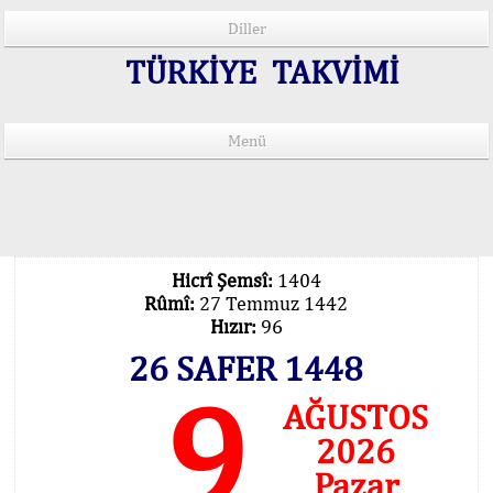
Diller
TÜRKİYE TAKVİMİ
Menü
15 Lisânda Namaz Vakitleri
İmsâk Vakti Hakkında Mühim Açıklama !..
Vakitlerimiz Son Teknoloji Hesâbıdır
Hicrî Şemsî:
1404
Rûmî:
27 Temmuz 1442
Hızır:
96
26 SAFER 1448
9
AĞUSTOS
2026
Pazar