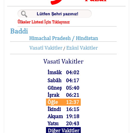
Ülkeler Listesi İçin Tıklayınız
Baddi
Himachal Pradesh / Hindistan
Vasatî Vakitler
Ezânî Vakitler
/
Vasatî Vakitler
İmsâk
04:02
Sabâh
04:17
Güneş
05:40
İşrak
06:21
Öğle
12:37
İkindi
16:15
Akşam
19:18
Yatsı
20:43
Diğer Vakitler