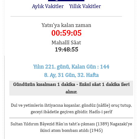
Aylık Vakitler
Yıllık Vakitler
Yatsı'ya kalan zaman
00:59:05
Mahallî Sâat
19:48:55
Yılın 221. günü, Kalan Gün : 144
8. Ay, 31 Gün, 32. Hafta
Gündüzün kısalması 1 dakika - Ezânî sâat 1 dakika ileri
alınır.
Dul ve yetimlerin ihtiyacına koşanlar, gündüz (nâfile) oruç tutup,
geceyi ibâdetle geçiren gibidir. Hadîs-i şerîf
Sultan Yıldırım Bâyezid Hân’ın taht’a çıkması (1389) Nagazaki’ye
ikinci atom bombası atıldı (1945)