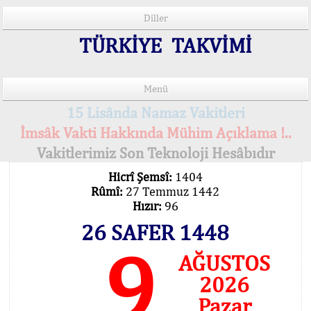
Diller
TÜRKİYE TAKVİMİ
Menü
15 Lisânda Namaz Vakitleri
İmsâk Vakti Hakkında Mühim Açıklama !..
Vakitlerimiz Son Teknoloji Hesâbıdır
Hicrî Şemsî:
1404
Rûmî:
27 Temmuz 1442
Hızır:
96
26 SAFER 1448
9
AĞUSTOS
2026
Pazar