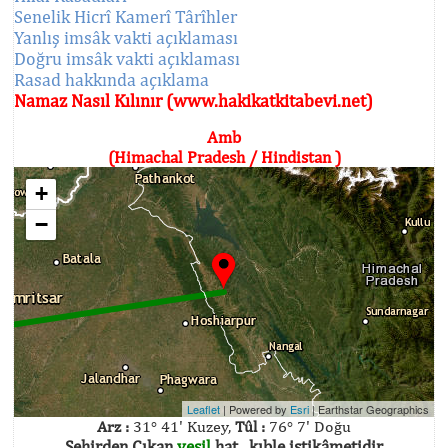
Senelik Hicrî Kamerî Târîhler
Yanlış imsâk vakti açıklaması
Doğru imsâk vakti açıklaması
Rasad hakkında açıklama
Namaz Nasıl Kılınır (www.hakikatkitabevi.net)
Amb
(Himachal Pradesh / Hindistan )
+
−
Leaflet
| Powered by
Esri
|
Earthstar Geographics
Arz :
31° 41' Kuzey,
Tûl :
76° 7' Doğu
Şehirden Çıkan
yeşil
hat , kıble istikâmetidir.