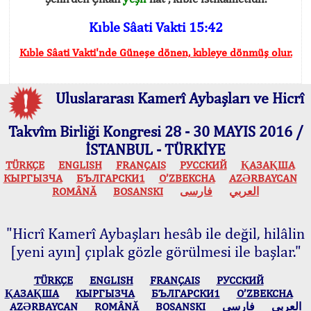
Kıble Sâati Vakti 15:42
Kıble Sâati Vakti'nde Güneşe dönen, kıbleye dönmüş olur.
Uluslararası Kamerî Aybaşları ve Hicrî
Takvîm Birliği Kongresi 28 - 30 MAYIS 2016 /
İSTANBUL - TÜRKİYE
TÜRKÇE
ENGLISH
FRANÇAIS
РУССКИЙ
ҚАЗАҚША
КЫPГЫЗЧA
БЪЛГАРСКИ1
O’ZBEKCHA
AZӘRBAYCAN
ROMÂNĂ
BOSANSKI
فارسی
العربي
"Hicrî Kamerî Aybaşları hesâb ile değil, hilâlin
[yeni ayın] çıplak gözle görülmesi ile başlar."
TÜRKÇE
ENGLISH
FRANÇAIS
РУССКИЙ
ҚАЗАҚША
КЫPГЫЗЧA
БЪЛГАРСКИ1
O’ZBEKCHA
AZӘRBAYCAN
ROMÂNĂ
BOSANSKI
فارسی
العربي