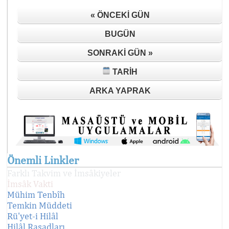
« ÖNCEKI GÜN
BUGÜN
SONRAKI GÜN »
TARIH
ARKA YAPRAK
Önemli Linkler
Farklı Takvim ve İmsâkiyeler
İmsâk Vakti
Mühim Tenbîh
Temkin Müddeti
Rü'yet-i Hilâl
Hilâl Rasadları