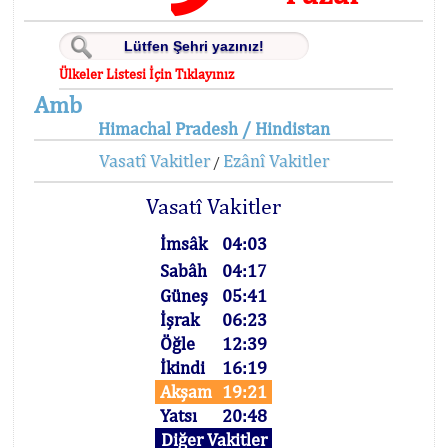
Ülkeler Listesi İçin Tıklayınız
Amb
Himachal Pradesh / Hindistan
Vasatî Vakitler
Ezânî Vakitler
/
Vasatî Vakitler
İmsâk
04:03
Sabâh
04:17
Güneş
05:41
İşrak
06:23
Öğle
12:39
İkindi
16:19
Akşam
19:21
Yatsı
20:48
Diğer Vakitler