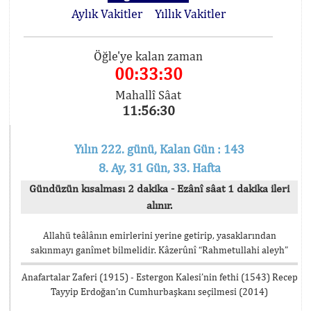
Aylık Vakitler
Yıllık Vakitler
Öğle'ye kalan zaman
00:33:30
Mahallî Sâat
11:56:30
Yılın 222. günü, Kalan Gün : 143
8. Ay, 31 Gün, 33. Hafta
Gündüzün kısalması 2 dakika - Ezânî sâat 1 dakika ileri
alınır.
Allahü teâlânın emirlerini yerine getirip, yasaklarından
sakınmayı ganîmet bilmelidir. Kâzerûnî “Rahmetullahi aleyh”
Anafartalar Zaferi (1915) - Estergon Kalesi’nin fethi (1543) Recep
Tayyip Erdoğan’ın Cumhurbaşkanı seçilmesi (2014)