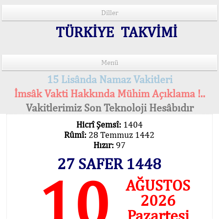
Diller
TÜRKİYE TAKVİMİ
Menü
15 Lisânda Namaz Vakitleri
İmsâk Vakti Hakkında Mühim Açıklama !..
Vakitlerimiz Son Teknoloji Hesâbıdır
Hicrî Şemsî:
1404
Rûmî:
28 Temmuz 1442
Hızır:
97
27 SAFER 1448
10
AĞUSTOS
2026
Pazartesi