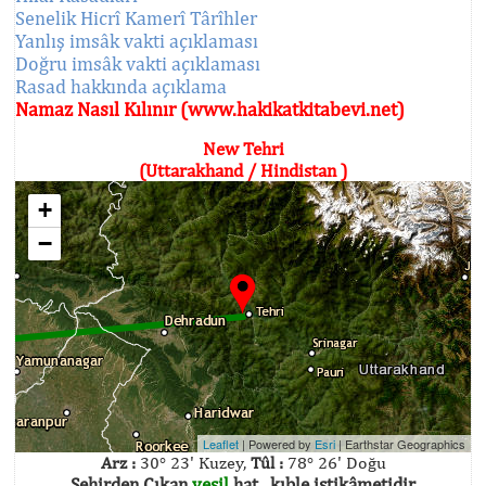
Senelik Hicrî Kamerî Târîhler
Yanlış imsâk vakti açıklaması
Doğru imsâk vakti açıklaması
Rasad hakkında açıklama
Namaz Nasıl Kılınır (www.hakikatkitabevi.net)
New Tehri
(Uttarakhand / Hindistan )
+
−
Leaflet
| Powered by
Esri
|
Earthstar Geographics
Arz :
30° 23' Kuzey,
Tûl :
78° 26' Doğu
Şehirden Çıkan
yeşil
hat , kıble istikâmetidir.