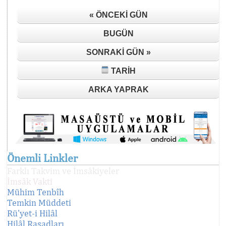
« ÖNCEKI GÜN
BUGÜN
SONRAKI GÜN »
TARIH
ARKA YAPRAK
Önemli Linkler
Farklı Takvim ve İmsâkiyeler
İmsâk Vakti
Mühim Tenbîh
Temkin Müddeti
Rü'yet-i Hilâl
Hilâl Rasadları