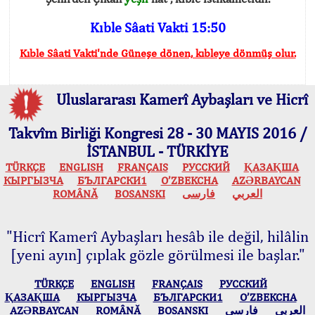
Kıble Sâati Vakti 15:50
Kıble Sâati Vakti'nde Güneşe dönen, kıbleye dönmüş olur.
Uluslararası Kamerî Aybaşları ve Hicrî
Takvîm Birliği Kongresi 28 - 30 MAYIS 2016 /
İSTANBUL - TÜRKİYE
TÜRKÇE
ENGLISH
FRANÇAIS
РУССКИЙ
ҚАЗАҚША
КЫPГЫЗЧA
БЪЛГАРСКИ1
O’ZBEKCHA
AZӘRBAYCAN
ROMÂNĂ
BOSANSKI
فارسی
العربي
"Hicrî Kamerî Aybaşları hesâb ile değil, hilâlin
[yeni ayın] çıplak gözle görülmesi ile başlar."
TÜRKÇE
ENGLISH
FRANÇAIS
РУССКИЙ
ҚАЗАҚША
КЫPГЫЗЧA
БЪЛГАРСКИ1
O’ZBEKCHA
AZӘRBAYCAN
ROMÂNĂ
BOSANSKI
فارسی
العربي