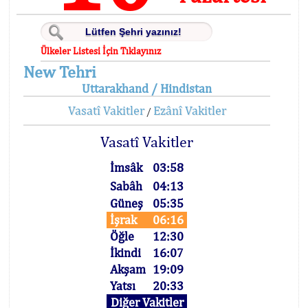
Ülkeler Listesi İçin Tıklayınız
New Tehri
Uttarakhand / Hindistan
Vasatî Vakitler
Ezânî Vakitler
/
Vasatî Vakitler
İmsâk
03:58
Sabâh
04:13
Güneş
05:35
İşrak
06:16
Öğle
12:30
İkindi
16:07
Akşam
19:09
Yatsı
20:33
Diğer Vakitler