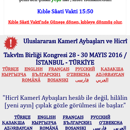
Kıble Sâati Vakti 15:50
Kıble Sâati Vakti'nde Güneşe dönen, kıbleye dönmüş olur.
Uluslararası Kamerî Aybaşları ve Hicrî
Takvîm Birliği Kongresi 28 - 30 MAYIS 2016 /
İSTANBUL - TÜRKİYE
TÜRKÇE
ENGLISH
FRANÇAIS
РУССКИЙ
ҚАЗАҚША
КЫPГЫЗЧA
БЪЛГАРСКИ1
O’ZBEKCHA
AZӘRBAYCAN
ROMÂNĂ
BOSANSKI
فارسی
العربي
"Hicrî Kamerî Aybaşları hesâb ile değil, hilâlin
[yeni ayın] çıplak gözle görülmesi ile başlar."
TÜRKÇE
ENGLISH
FRANÇAIS
РУССКИЙ
ҚАЗАҚША
КЫPГЫЗЧA
БЪЛГАРСКИ1
O’ZBEKCHA
AZӘRBAYCAN
ROMÂNĂ
BOSANSKI
فارسی
العربي