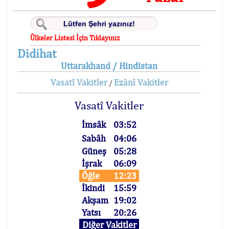
Ülkeler Listesi İçin Tıklayınız
Didihat
Uttarakhand / Hindistan
Vasatî Vakitler
Ezânî Vakitler
/
Vasatî Vakitler
İmsâk
03:52
Sabâh
04:06
Güneş
05:28
İşrak
06:09
Öğle
12:23
İkindi
15:59
Akşam
19:02
Yatsı
20:26
Diğer Vakitler