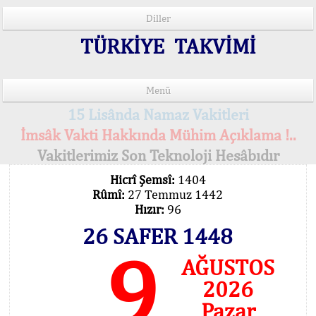
Diller
TÜRKİYE TAKVİMİ
Menü
15 Lisânda Namaz Vakitleri
İmsâk Vakti Hakkında Mühim Açıklama !..
Vakitlerimiz Son Teknoloji Hesâbıdır
Hicrî Şemsî:
1404
Rûmî:
27 Temmuz 1442
Hızır:
96
26 SAFER 1448
9
AĞUSTOS
2026
Pazar