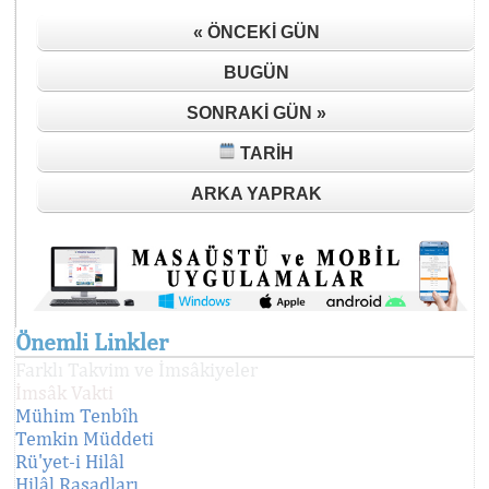
« ÖNCEKI GÜN
BUGÜN
SONRAKI GÜN »
TARIH
ARKA YAPRAK
Önemli Linkler
Farklı Takvim ve İmsâkiyeler
İmsâk Vakti
Mühim Tenbîh
Temkin Müddeti
Rü'yet-i Hilâl
Hilâl Rasadları