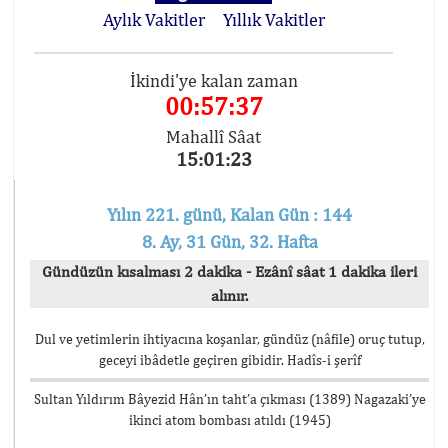
Aylık Vakitler
Yıllık Vakitler
İkindi'ye kalan zaman
00:57:36
Mahallî Sâat
15:01:24
Yılın 221. günü, Kalan Gün : 144
8. Ay, 31 Gün, 32. Hafta
Gündüzün kısalması 2 dakika - Ezânî sâat 1 dakika ileri
alınır.
Dul ve yetimlerin ihtiyacına koşanlar, gündüz (nâfile) oruç tutup,
geceyi ibâdetle geçiren gibidir. Hadîs-i şerîf
Sultan Yıldırım Bâyezid Hân’ın taht’a çıkması (1389) Nagazaki’ye
ikinci atom bombası atıldı (1945)