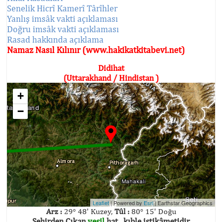
Senelik Hicrî Kamerî Târîhler
Yanlış imsâk vakti açıklaması
Doğru imsâk vakti açıklaması
Rasad hakkında açıklama
Namaz Nasıl Kılınır (www.hakikatkitabevi.net)
Didihat
(Uttarakhand / Hindistan )
+
−
Leaflet
| Powered by
Esri
|
Earthstar Geographics
Arz :
29° 48' Kuzey,
Tûl :
80° 15' Doğu
Şehirden Çıkan
yeşil
hat , kıble istikâmetidir.