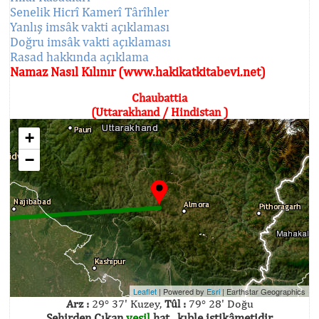
Senelik Hicrî Kamerî Târîhler
Yanlış imsâk vakti açıklaması
Doğru imsâk vakti açıklaması
Rasad hakkında açıklama
Namaz Nasıl Kılınır (www.hakikatkitabevi.net)
Chaubattia
(Uttarakhand / Hindistan )
+
−
Leaflet
| Powered by
Esri
|
Earthstar Geographics
Arz :
29° 37' Kuzey,
Tûl :
79° 28' Doğu
Şehirden Çıkan
yeşil
hat , kıble istikâmetidir.