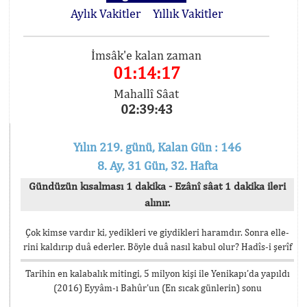
Aylık Vakitler
Yıllık Vakitler
İmsâk'e kalan zaman
01:14:16
Mahallî Sâat
02:39:44
Yılın 219. günü, Kalan Gün : 146
8. Ay, 31 Gün, 32. Hafta
Gündüzün kısalması 1 dakika - Ezânî sâat 1 dakika ileri
alınır.
Çok kimse vardır ki, yedikleri ve giydikleri haramdır. Sonra elle-
rini kaldırıp duâ ederler. Böyle duâ nasıl kabul olur? Hadîs-i şerîf
Tarihin en kalabalık mitingi, 5 milyon kişi ile Yenikapı’da yapıldı
(2016) Eyyâm-ı Bahûr’un (En sıcak günlerin) sonu