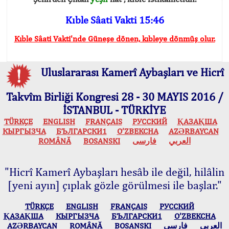
Kıble Sâati Vakti 15:46
Kıble Sâati Vakti'nde Güneşe dönen, kıbleye dönmüş olur.
Uluslararası Kamerî Aybaşları ve Hicrî
Takvîm Birliği Kongresi 28 - 30 MAYIS 2016 /
İSTANBUL - TÜRKİYE
TÜRKÇE
ENGLISH
FRANÇAIS
РУССКИЙ
ҚАЗАҚША
КЫPГЫЗЧA
БЪЛГАРСКИ1
O’ZBEKCHA
AZӘRBAYCAN
ROMÂNĂ
BOSANSKI
فارسی
العربي
"Hicrî Kamerî Aybaşları hesâb ile değil, hilâlin
[yeni ayın] çıplak gözle görülmesi ile başlar."
TÜRKÇE
ENGLISH
FRANÇAIS
РУССКИЙ
ҚАЗАҚША
КЫPГЫЗЧA
БЪЛГАРСКИ1
O’ZBEKCHA
AZӘRBAYCAN
ROMÂNĂ
BOSANSKI
فارسی
العربي