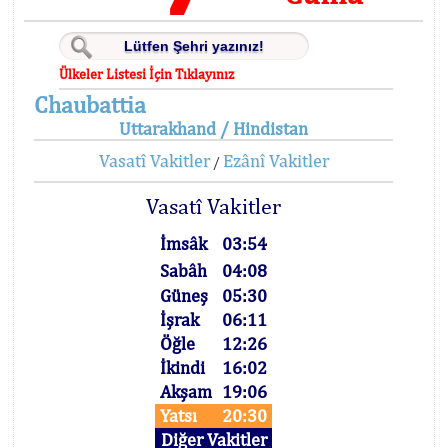
Ülkeler Listesi İçin Tıklayınız
Chaubattia
Uttarakhand / Hindistan
Vasatî Vakitler
Ezânî Vakitler
/
Vasatî Vakitler
İmsâk
03:54
Sabâh
04:08
Güneş
05:30
İşrak
06:11
Öğle
12:26
İkindi
16:02
Akşam
19:06
Yatsı
20:30
Diğer Vakitler