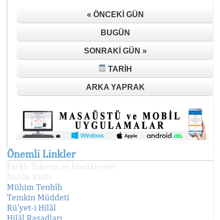
« ÖNCEKI GÜN
BUGÜN
SONRAKI GÜN »
TARIH
ARKA YAPRAK
Önemli Linkler
Farklı Takvim ve İmsâkiyeler
İmsâk Vakti
Mühim Tenbîh
Temkin Müddeti
Rü'yet-i Hilâl
Hilâl Rasadları