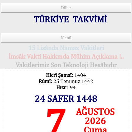
Diller
TÜRKİYE TAKVİMİ
Menü
15 Lisânda Namaz Vakitleri
İmsâk Vakti Hakkında Mühim Açıklama !..
Vakitlerimiz Son Teknoloji Hesâbıdır
Hicrî Şemsî:
1404
Rûmî:
25 Temmuz 1442
Hızır:
94
24 SAFER 1448
7
AĞUSTOS
2026
Cuma