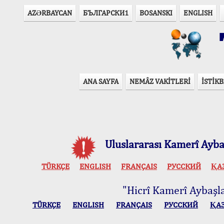
AZӘRBAYCAN
БЪЛГАРСКИ1
BOSANSKI
ENGLISH
T
ANA SAYFA
NEMÂZ VAKİTLERİ
İSTİKB
Uluslararası Kamerî Aybaş
TÜRKÇE
ENGLISH
FRANÇAIS
РУССКИЙ
ҚА
"Hicrî Kamerî Aybaşlar
TÜRKÇE
ENGLISH
FRANÇAIS
РУССКИЙ
ҚА