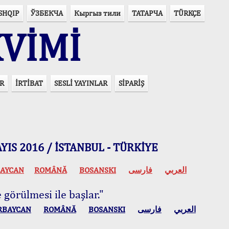
SHQIP
ЎЗБЕКЧА
Кыргыз тили
ТАТАРЧА
TÜRKÇE
VİMİ
R
İRTİBAT
SESLİ YAYINLAR
SİPARİŞ
 MAYIS 2016 / İSTANBUL - TÜRKİYE
AYCAN
ROMÂNĂ
BOSANSKI
فارسی
العربي
 görülmesi ile başlar."
RBAYCAN
ROMÂNĂ
BOSANSKI
فارسی
العربي