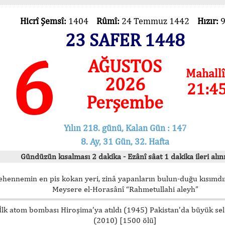
Hicrî Şemsî:
1404
Rûmî:
24 Temmuz 1442
Hızır:
23 SAFER 1448
6
AĞUSTOS
Mahallî
2026
21:4
Perşembe
Yılın 218. günü, Kalan Gün : 147
8. Ay, 31 Gün, 32. Hafta
Gündüzün kısalması 2 dakika - Ezânî sâat 1 dakika ileri alını
ehennemin en pis kokan yeri, zinâ yapanların bulun-duğu kısımdır
Meysere el-Horasânî “Rahmetullahi aleyh”
İlk atom bombası Hiroşima’ya atıldı (1945) Pakistan’da büyük sel
(2010) [1500 ölü]