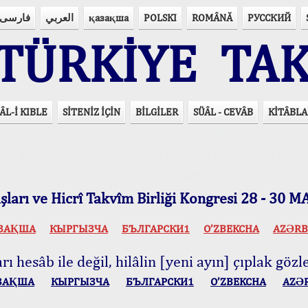
فارسی
العربي
қазақша
POLSKI
ROMÂNĂ
РУССКИЙ
ÜRKİYE TAK
ÂL-İ KIBLE
SİTENİZ İÇİN
BİLGİLER
SÜÂL - CEVÂB
KİTÂBLA
15 Lisânda Namaz Vakitleri
İmsâk Vakti Hakkında Mühim Açıklama !..
Vakitlerimiz Son Teknoloji Hesâbıdır
ları ve Hicrî Takvîm Birliği Kongresi 28 - 30
ЗАҚША
КЫPГЫЗЧA
БЪЛГАРСКИ1
O’ZBEKCHA
AZӘRB
ı hesâb ile değil, hilâlin [yeni ayın] çıplak gözle
ЗАҚША
КЫPГЫЗЧA
БЪЛГАРСКИ1
O’ZBEKCHA
AZӘ