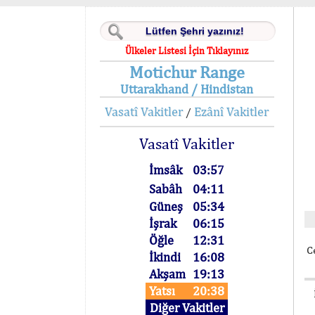
Ülkeler Listesi İçin Tıklayınız
Motichur Range
Uttarakhand / Hindistan
Vasatî Vakitler
Ezânî Vakitler
/
Vasatî Vakitler
İmsâk
03:57
Sabâh
04:11
Güneş
05:34
İşrak
06:15
Öğle
12:31
C
İkindi
16:08
Akşam
19:13
Yatsı
20:38
Diğer Vakitler