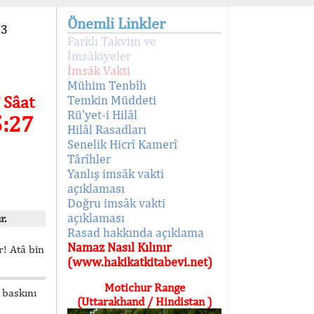
Önemli Linkler
93
Farklı Takvim ve
İmsâkiyeler
İmsâk Vakti
Mühim Tenbîh
 Sâat
Temkin Müddeti
Rü'yet-i Hilâl
5:27
Hilâl Rasadları
Senelik Hicrî Kamerî
Târîhler
Yanlış imsâk vakti
açıklaması
Doğru imsâk vakti
açıklaması
r.
Rasad hakkında açıklama
Namaz Nasıl Kılınır
! Atâ bin
(www.hakikatkitabevi.net)
Motichur Range
 baskını
(Uttarakhand / Hindistan )