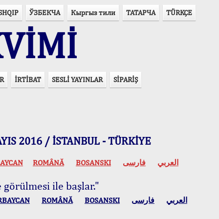
SHQIP
ЎЗБЕКЧА
Кыргыз тили
ТАТАРЧА
TÜRKÇE
VİMİ
R
İRTİBAT
SESLİ YAYINLAR
SİPARİŞ
 MAYIS 2016 / İSTANBUL - TÜRKİYE
AYCAN
ROMÂNĂ
BOSANSKI
فارسی
العربي
 görülmesi ile başlar."
RBAYCAN
ROMÂNĂ
BOSANSKI
فارسی
العربي