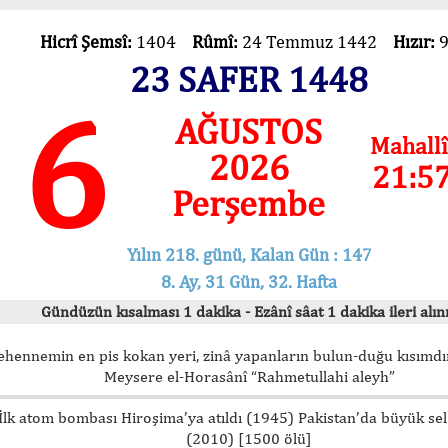
Hicrî Şemsî:
1404
Rûmî:
24 Temmuz 1442
Hızır:
23 SAFER 1448
6
AĞUSTOS
Mahallî
2026
21:5
Perşembe
Yılın 218. günü, Kalan Gün : 147
8. Ay, 31 Gün, 32. Hafta
Gündüzün kısalması 1 dakika - Ezânî sâat 1 dakika ileri alını
ehennemin en pis kokan yeri, zinâ yapanların bulun-duğu kısımdır
Meysere el-Horasânî “Rahmetullahi aleyh”
İlk atom bombası Hiroşima’ya atıldı (1945) Pakistan’da büyük sel
(2010) [1500 ölü]