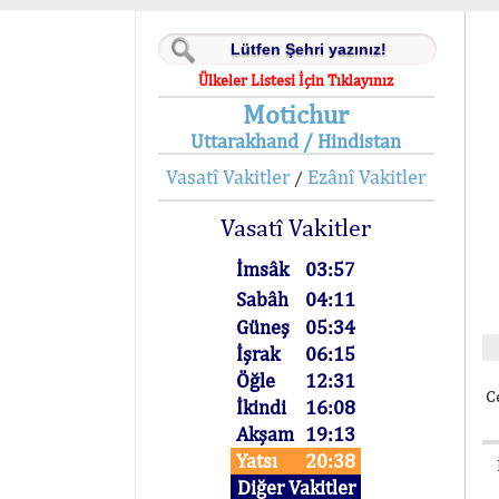
Ülkeler Listesi İçin Tıklayınız
Motichur
Uttarakhand / Hindistan
Vasatî Vakitler
Ezânî Vakitler
/
Vasatî Vakitler
İmsâk
03:57
Sabâh
04:11
Güneş
05:34
İşrak
06:15
Öğle
12:31
C
İkindi
16:08
Akşam
19:13
Yatsı
20:38
Diğer Vakitler