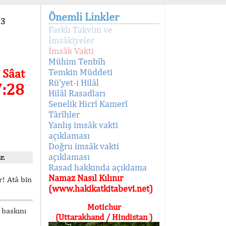
Önemli Linkler
93
Farklı Takvim ve
İmsâkiyeler
İmsâk Vakti
Mühim Tenbîh
 Sâat
Temkin Müddeti
Rü'yet-i Hilâl
7:28
Hilâl Rasadları
Senelik Hicrî Kamerî
Târîhler
Yanlış imsâk vakti
açıklaması
Doğru imsâk vakti
açıklaması
r.
Rasad hakkında açıklama
Namaz Nasıl Kılınır
! Atâ bin
(www.hakikatkitabevi.net)
Motichur
 baskını
(Uttarakhand / Hindistan )