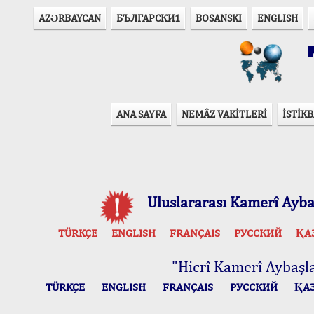
AZӘRBAYCAN
БЪЛГАРСКИ1
BOSANSKI
ENGLISH
T
ANA SAYFA
NEMÂZ VAKİTLERİ
İSTİKB
Uluslararası Kamerî Aybaş
TÜRKÇE
ENGLISH
FRANÇAIS
РУССКИЙ
ҚА
"Hicrî Kamerî Aybaşlar
TÜRKÇE
ENGLISH
FRANÇAIS
РУССКИЙ
ҚА