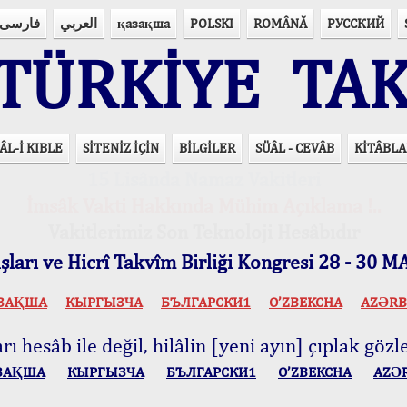
فارسی
العربي
қазақша
POLSKI
ROMÂNĂ
РУССКИЙ
ÜRKİYE TAK
ÂL-İ KIBLE
SİTENİZ İÇİN
BİLGİLER
SÜÂL - CEVÂB
KİTÂBLA
15 Lisânda Namaz Vakitleri
İmsâk Vakti Hakkında Mühim Açıklama !..
Vakitlerimiz Son Teknoloji Hesâbıdır
ları ve Hicrî Takvîm Birliği Kongresi 28 - 30
ЗАҚША
КЫPГЫЗЧA
БЪЛГАРСКИ1
O’ZBEKCHA
AZӘRB
ı hesâb ile değil, hilâlin [yeni ayın] çıplak gözle
ЗАҚША
КЫPГЫЗЧA
БЪЛГАРСКИ1
O’ZBEKCHA
AZӘ