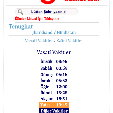
Ülkeler Listesi İçin Tıklayınız
Tenughat
Jharkhand / Hindistan
Vasatî Vakitler
Ezânî Vakitler
/
Vasatî Vakitler
İmsâk
03:45
Sabâh
03:59
Güneş
05:15
İşrak
05:53
Öğle
12:00
İkindi
15:25
Akşam
18:31
Yatsı
19:49
Diğer Vakitler