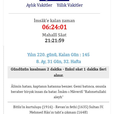
Aylık Vakitler
Yıllık Vakitler
İmsâk'e kalan zaman
06:24:01
Mahallî Sâat
21:21:59
Yılın 220. günü, Kalan Gün : 145
8. Ay, 31 Gün, 32. Hafta
Gündüzün kısalması 2 dakika - Ezânî sâat 1 dakika ileri
alınır.
Âlimin hatası, kaptanın hatasına benzer. Gemi batınca, onunla
beraber birçok insan da batar. İmâm-ı Mâverdî “Rahmetullahi
aleyh”
Bitlis’in kurtuluşu (1916) - Revan’ın fethi (1635) Sultan IV.
Mehmed Hân’ın taht’a çıkması (1648)