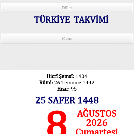
Diller
TÜRKİYE TAKVİMİ
Menü
15 Lisânda Namaz Vakitleri
İmsâk Vakti Hakkında Mühim Açıklama !..
Vakitlerimiz Son Teknoloji Hesâbıdır
Hicrî Şemsî:
1404
Rûmî:
26 Temmuz 1442
Hızır:
95
25 SAFER 1448
8
AĞUSTOS
2026
Cumartesi