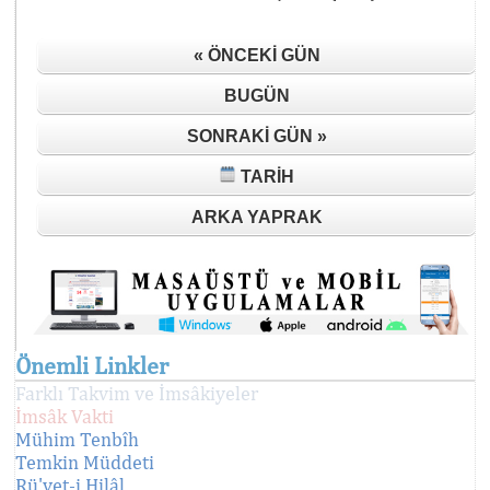
« ÖNCEKI GÜN
BUGÜN
SONRAKI GÜN »
TARIH
ARKA YAPRAK
Önemli Linkler
Farklı Takvim ve İmsâkiyeler
İmsâk Vakti
Mühim Tenbîh
Temkin Müddeti
Rü'yet-i Hilâl