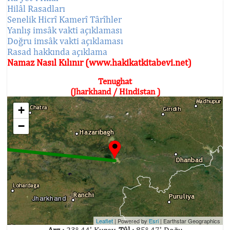
Hilâl Rasadları
Senelik Hicrî Kamerî Târîhler
Yanlış imsâk vakti açıklaması
Doğru imsâk vakti açıklaması
Rasad hakkında açıklama
Namaz Nasıl Kılınır (www.hakikatkitabevi.net)
Tenughat
(Jharkhand / Hindistan )
+
−
Leaflet
| Powered by
Esri
|
Earthstar Geographics
Arz :
23° 44' Kuzey,
Tûl :
85° 47' Doğu