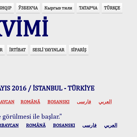
SHQIP
ЎЗБЕКЧА
Кыргыз тили
ТАТАРЧА
TÜRKÇE
VİMİ
R
İRTİBAT
SESLİ YAYINLAR
SİPARİŞ
 MAYIS 2016 / İSTANBUL - TÜRKİYE
AYCAN
ROMÂNĂ
BOSANSKI
فارسی
العربي
 görülmesi ile başlar."
RBAYCAN
ROMÂNĂ
BOSANSKI
فارسی
العربي