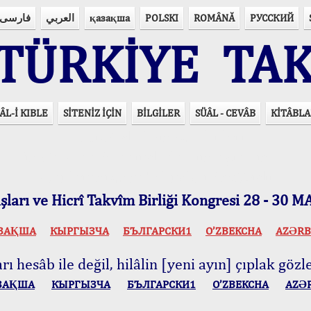
فارسی
العربي
қазақша
POLSKI
ROMÂNĂ
РУССКИЙ
ÜRKİYE TAK
ÂL-İ KIBLE
SİTENİZ İÇİN
BİLGİLER
SÜÂL - CEVÂB
KİTÂBLA
15 Lisânda Namaz Vakitleri
İmsâk Vakti Hakkında Mühim Açıklama !..
Vakitlerimiz Son Teknoloji Hesâbıdır
ları ve Hicrî Takvîm Birliği Kongresi 28 - 30
ЗАҚША
КЫPГЫЗЧA
БЪЛГАРСКИ1
O’ZBEKCHA
AZӘRB
ı hesâb ile değil, hilâlin [yeni ayın] çıplak gözle
ЗАҚША
КЫPГЫЗЧA
БЪЛГАРСКИ1
O’ZBEKCHA
AZӘ