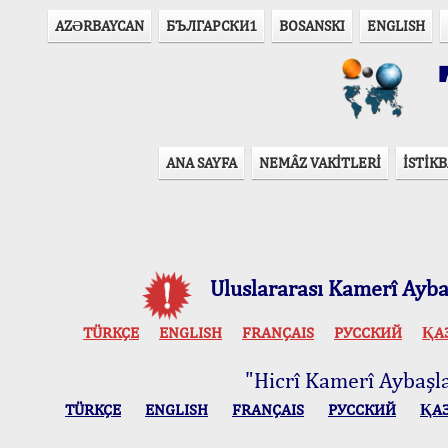
AZӘRBAYCAN
БЪЛГАРСКИ1
BOSANSKI
ENGLISH
T
ANA SAYFA
NEMÂZ VAKİTLERİ
İSTİKB
Uluslararası Kamerî Aybaş
TÜRKÇE
ENGLISH
FRANÇAIS
РУССКИЙ
ҚА
"Hicrî Kamerî Aybaşlar
TÜRKÇE
ENGLISH
FRANÇAIS
РУССКИЙ
ҚА