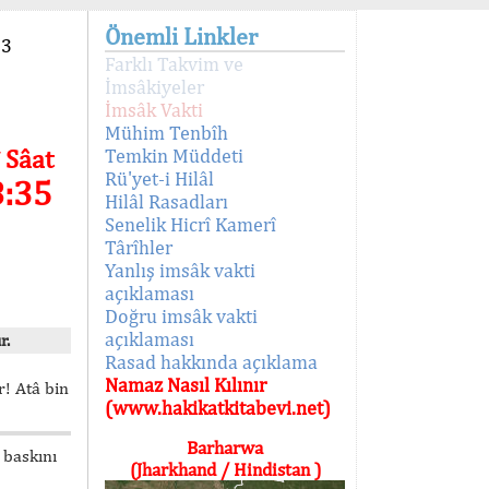
Önemli Linkler
93
Farklı Takvim ve
İmsâkiyeler
İmsâk Vakti
Mühim Tenbîh
 Sâat
Temkin Müddeti
Rü'yet-i Hilâl
8:35
Hilâl Rasadları
Senelik Hicrî Kamerî
Târîhler
Yanlış imsâk vakti
açıklaması
Doğru imsâk vakti
açıklaması
r.
Rasad hakkında açıklama
Namaz Nasıl Kılınır
! Atâ bin
(www.hakikatkitabevi.net)
Barharwa
 baskını
(Jharkhand / Hindistan )