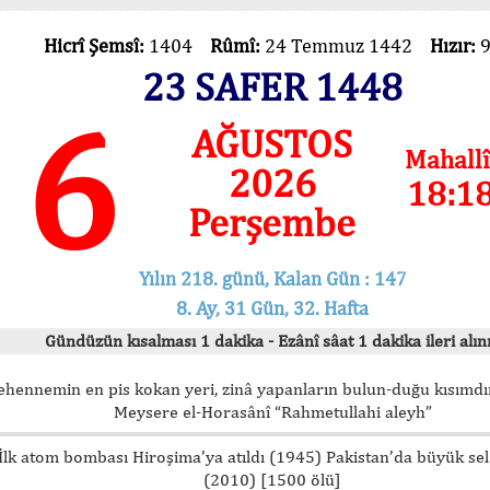
Hicrî Şemsî:
1404
Rûmî:
24 Temmuz 1442
Hızır:
23 SAFER 1448
6
AĞUSTOS
Mahallî
2026
18:1
Perşembe
Yılın 218. günü, Kalan Gün : 147
8. Ay, 31 Gün, 32. Hafta
Gündüzün kısalması 1 dakika - Ezânî sâat 1 dakika ileri alını
ehennemin en pis kokan yeri, zinâ yapanların bulun-duğu kısımdır
Meysere el-Horasânî “Rahmetullahi aleyh”
İlk atom bombası Hiroşima’ya atıldı (1945) Pakistan’da büyük sel
(2010) [1500 ölü]