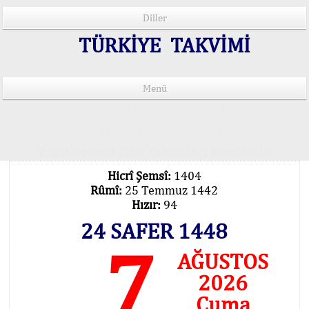
Diller
TÜRKİYE TAKVİMİ
Menü
15 Lisânda Namaz Vakitleri
İmsâk Vakti Hakkında Mühim Açıklama !..
Vakitlerimiz Son Teknoloji Hesâbıdır
Hicrî Şemsî:
1404
Rûmî:
25 Temmuz 1442
Hızır:
94
24 SAFER 1448
7
AĞUSTOS
2026
Cuma