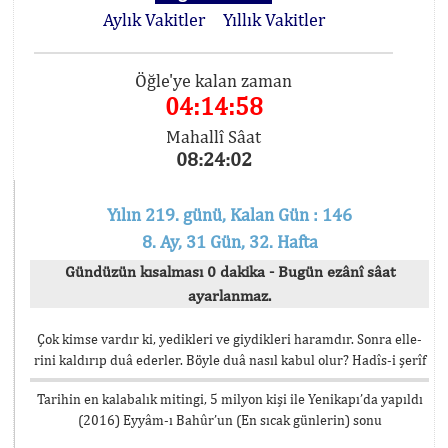
Aylık Vakitler
Yıllık Vakitler
Öğle'ye kalan zaman
04:14:58
Mahallî Sâat
08:24:02
Yılın 219. günü, Kalan Gün : 146
8. Ay, 31 Gün, 32. Hafta
Gündüzün kısalması 0 dakika - Bugün ezânî sâat
ayarlanmaz.
Çok kimse vardır ki, yedikleri ve giydikleri haramdır. Sonra elle-
rini kaldırıp duâ ederler. Böyle duâ nasıl kabul olur? Hadîs-i şerîf
Tarihin en kalabalık mitingi, 5 milyon kişi ile Yenikapı’da yapıldı
(2016) Eyyâm-ı Bahûr’un (En sıcak günlerin) sonu