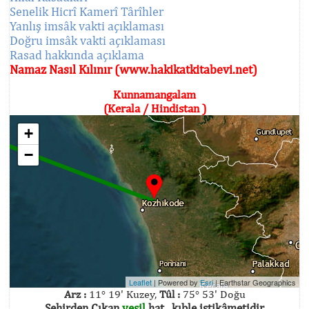
Senelik Hicrî Kamerî Târîhler
Yanlış imsâk vakti açıklaması
Doğru imsâk vakti açıklaması
Rasad hakkında açıklama
Namaz Nasıl Kılınır (www.hakikatkitabevi.net)
Kunnamangalam
(Kerala / Hindistan )
+
−
Leaflet
| Powered by
Esri
|
Earthstar Geographics
Arz :
11° 19' Kuzey,
Tûl :
75° 53' Doğu
Şehirden Çıkan
yeşil
hat , kıble istikâmetidir.