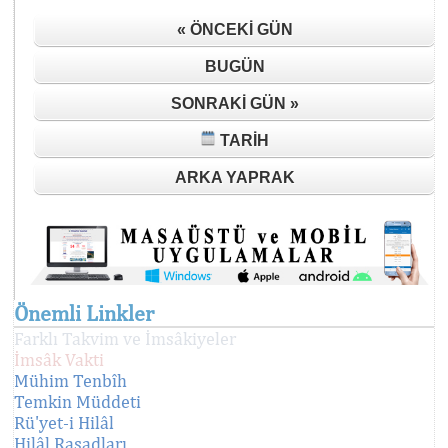
« ÖNCEKI GÜN
BUGÜN
SONRAKI GÜN »
TARIH
ARKA YAPRAK
Önemli Linkler
Farklı Takvim ve İmsâkiyeler
İmsâk Vakti
Mühim Tenbîh
Temkin Müddeti
Rü'yet-i Hilâl
Hilâl Rasadları