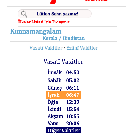
Ülkeler Listesi İçin Tıklayınız
Kunnamangalam
Kerala / Hindistan
Vasatî Vakitler
Ezânî Vakitler
/
Vasatî Vakitler
İmsâk
04:50
Sabâh
05:02
Güneş
06:11
İşrak
06:47
Öğle
12:39
İkindi
15:54
Akşam
18:55
Yatsı
20:06
Diğer Vakitler