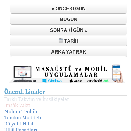
« ÖNCEKI GÜN
BUGÜN
SONRAKI GÜN »
TARIH
ARKA YAPRAK
Önemli Linkler
Farklı Takvim ve İmsâkiyeler
İmsâk Vakti
Mühim Tenbîh
Temkin Müddeti
Rü'yet-i Hilâl
Hilâl Rasadları