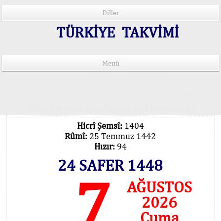
Diller
TÜRKİYE TAKVİMİ
Menü
15 Lisânda Namaz Vakitleri
İmsâk Vakti Hakkında Mühim Açıklama !..
Vakitlerimiz Son Teknoloji Hesâbıdır
Hicrî Şemsî:
1404
Rûmî:
25 Temmuz 1442
Hızır:
94
24 SAFER 1448
7
AĞUSTOS
2026
Cuma