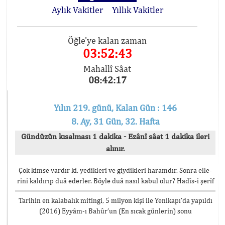
Aylık Vakitler
Yıllık Vakitler
Öğle'ye kalan zaman
03:52:43
Mahallî Sâat
08:42:17
Yılın 219. günü, Kalan Gün : 146
8. Ay, 31 Gün, 32. Hafta
Gündüzün kısalması 1 dakika - Ezânî sâat 1 dakika ileri
alınır.
Çok kimse vardır ki, yedikleri ve giydikleri haramdır. Sonra elle-
rini kaldırıp duâ ederler. Böyle duâ nasıl kabul olur? Hadîs-i şerîf
Tarihin en kalabalık mitingi, 5 milyon kişi ile Yenikapı’da yapıldı
(2016) Eyyâm-ı Bahûr’un (En sıcak günlerin) sonu