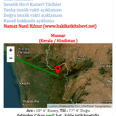
Senelik Hicrî Kamerî Târîhler
Yanlış imsâk vakti açıklaması
Doğru imsâk vakti açıklaması
Rasad hakkında açıklama
Namaz Nasıl Kılınır (www.hakikatkitabevi.net)
Munnar
(Kerala / Hindistan )
+
−
Leaflet
| Powered by
Esri
|
Earthstar Geographics
Arz :
10° 6' Kuzey,
Tûl :
77° 4' Doğu
Şehirden Çıkan
yeşil
hat , kıble istikâmetidir.