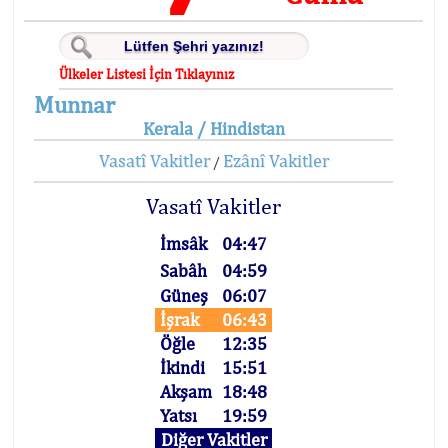
Ülkeler Listesi İçin Tıklayınız
Munnar
Kerala / Hindistan
Vasatî Vakitler
Ezânî Vakitler
/
Vasatî Vakitler
İmsâk
04:47
Sabâh
04:59
Güneş
06:07
İşrak
06:43
Öğle
12:35
İkindi
15:51
Akşam
18:48
Yatsı
19:59
Diğer Vakitler