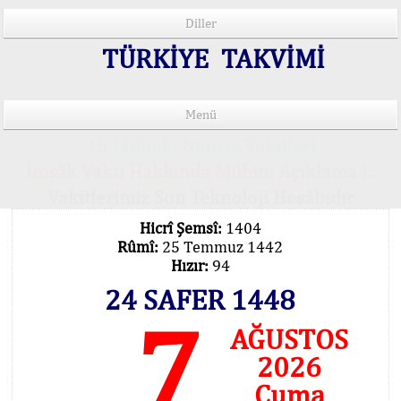
Diller
TÜRKİYE TAKVİMİ
Menü
15 Lisânda Namaz Vakitleri
İmsâk Vakti Hakkında Mühim Açıklama !..
Vakitlerimiz Son Teknoloji Hesâbıdır
Hicrî Şemsî:
1404
Rûmî:
25 Temmuz 1442
Hızır:
94
24 SAFER 1448
7
AĞUSTOS
2026
Cuma