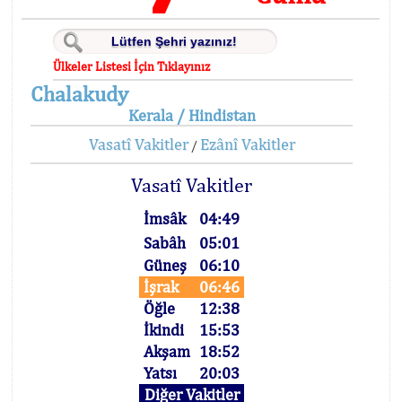
Ülkeler Listesi İçin Tıklayınız
Chalakudy
Kerala / Hindistan
Vasatî Vakitler
Ezânî Vakitler
/
Vasatî Vakitler
İmsâk
04:49
Sabâh
05:01
Güneş
06:10
İşrak
06:46
Öğle
12:38
İkindi
15:53
Akşam
18:52
Yatsı
20:03
Diğer Vakitler