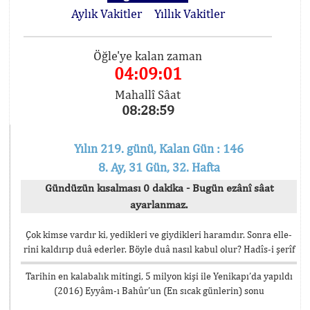
Aylık Vakitler
Yıllık Vakitler
Öğle'ye kalan zaman
04:09:01
Mahallî Sâat
08:28:59
Yılın 219. günü, Kalan Gün : 146
8. Ay, 31 Gün, 32. Hafta
Gündüzün kısalması 0 dakika - Bugün ezânî sâat
ayarlanmaz.
Çok kimse vardır ki, yedikleri ve giydikleri haramdır. Sonra elle-
rini kaldırıp duâ ederler. Böyle duâ nasıl kabul olur? Hadîs-i şerîf
Tarihin en kalabalık mitingi, 5 milyon kişi ile Yenikapı’da yapıldı
(2016) Eyyâm-ı Bahûr’un (En sıcak günlerin) sonu