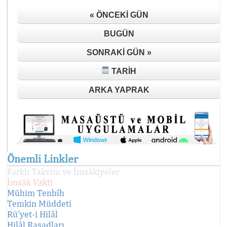
« ÖNCEKI GÜN
BUGÜN
SONRAKI GÜN »
TARIH
ARKA YAPRAK
Önemli Linkler
Farklı Takvim ve İmsâkiyeler
İmsâk Vakti
Mühim Tenbîh
Temkin Müddeti
Rü'yet-i Hilâl
Hilâl Rasadları