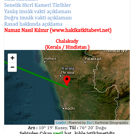
Senelik Hicrî Kamerî Târîhler
Yanlış imsâk vakti açıklaması
Doğru imsâk vakti açıklaması
Rasad hakkında açıklama
Namaz Nasıl Kılınır (www.hakikatkitabevi.net)
Chalakudy
(Kerala / Hindistan )
+
−
Leaflet
| Powered by
Esri
|
Earthstar Geographics
Arz :
10° 19' Kuzey,
Tûl :
76° 20' Doğu
Şehirden Çıkan
yeşil
hat , kıble istikâmetidir.