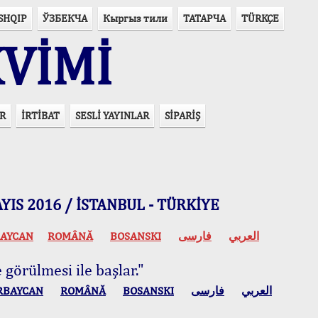
SHQIP
ЎЗБЕКЧА
Кыргыз тили
ТАТАРЧА
TÜRKÇE
VİMİ
R
İRTİBAT
SESLİ YAYINLAR
SİPARİŞ
 MAYIS 2016 / İSTANBUL - TÜRKİYE
AYCAN
ROMÂNĂ
BOSANSKI
فارسی
العربي
 görülmesi ile başlar."
RBAYCAN
ROMÂNĂ
BOSANSKI
فارسی
العربي