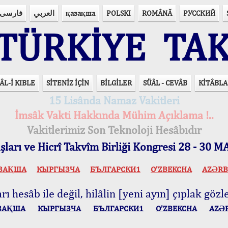
فارسی
العربي
қазақша
POLSKI
ROMÂNĂ
РУССКИЙ
ÜRKİYE TAK
ÂL-İ KIBLE
SİTENİZ İÇİN
BİLGİLER
SÜÂL - CEVÂB
KİTÂBLA
15 Lisânda Namaz Vakitleri
İmsâk Vakti Hakkında Mühim Açıklama !..
Vakitlerimiz Son Teknoloji Hesâbıdır
ları ve Hicrî Takvîm Birliği Kongresi 28 - 30
ЗАҚША
КЫPГЫЗЧA
БЪЛГАРСКИ1
O’ZBEKCHA
AZӘRB
ı hesâb ile değil, hilâlin [yeni ayın] çıplak gözle
ЗАҚША
КЫPГЫЗЧA
БЪЛГАРСКИ1
O’ZBEKCHA
AZӘ