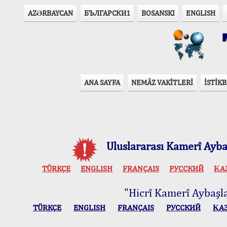
AZӘRBAYCAN
БЪЛГАРСКИ1
BOSANSKI
ENGLISH
T
ANA SAYFA
NEMÂZ VAKİTLERİ
İSTİKB
Uluslararası Kamerî Aybaş
TÜRKÇE
ENGLISH
FRANÇAIS
РУССКИЙ
ҚА
"Hicrî Kamerî Aybaşlar
TÜRKÇE
ENGLISH
FRANÇAIS
РУССКИЙ
ҚА