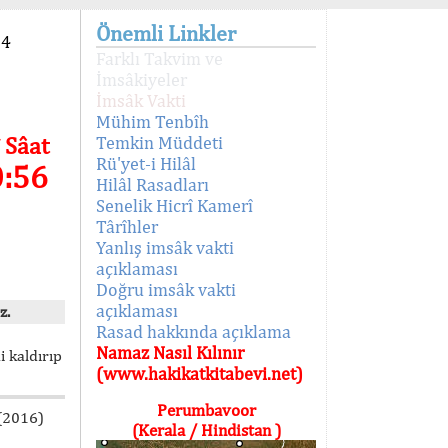
Önemli Linkler
94
Farklı Takvim ve
İmsâkiyeler
İmsâk Vakti
Mühim Tenbîh
 Sâat
Temkin Müddeti
Rü'yet-i Hilâl
0:56
Hilâl Rasadları
Senelik Hicrî Kamerî
Târîhler
Yanlış imsâk vakti
açıklaması
Doğru imsâk vakti
açıklaması
z.
Rasad hakkında açıklama
Namaz Nasıl Kılınır
i kaldırıp
(www.hakikatkitabevi.net)
Perumbavoor
 (2016)
(Kerala / Hindistan )