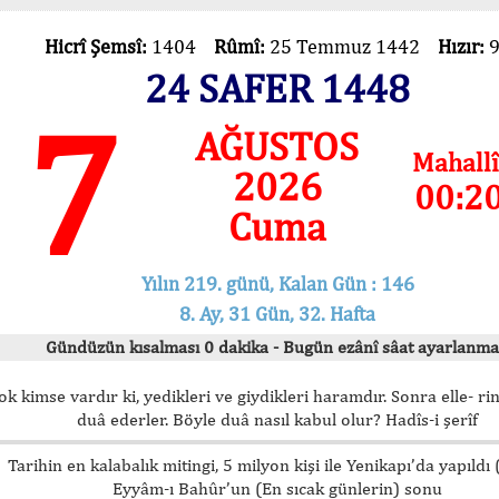
Hicrî Şemsî:
1404
Rûmî:
25 Temmuz 1442
Hızır:
24 SAFER 1448
7
AĞUSTOS
Mahallî
2026
00:2
Cuma
Yılın 219. günü, Kalan Gün : 146
8. Ay, 31 Gün, 32. Hafta
Gündüzün kısalması 0 dakika - Bugün ezânî sâat ayarlanma
ok kimse vardır ki, yedikleri ve giydikleri haramdır. Sonra elle- rin
duâ ederler. Böyle duâ nasıl kabul olur? Hadîs-i şerîf
Tarihin en kalabalık mitingi, 5 milyon kişi ile Yenikapı’da yapıldı
Eyyâm-ı Bahûr’un (En sıcak günlerin) sonu