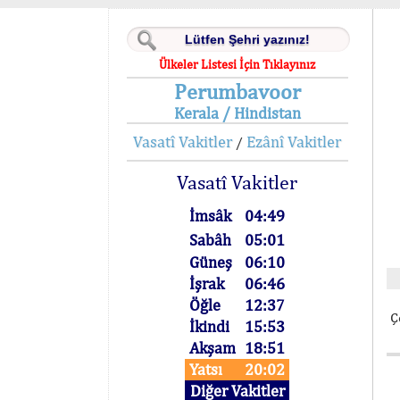
Ülkeler Listesi İçin Tıklayınız
Perumbavoor
Kerala / Hindistan
Vasatî Vakitler
Ezânî Vakitler
/
Vasatî Vakitler
İmsâk
04:49
Sabâh
05:01
Güneş
06:10
İşrak
06:46
Öğle
12:37
Ç
İkindi
15:53
Akşam
18:51
Yatsı
20:02
Diğer Vakitler