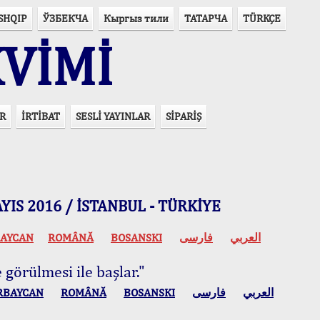
SHQIP
ЎЗБЕКЧА
Кыргыз тили
ТАТАРЧА
TÜRKÇE
VİMİ
R
İRTİBAT
SESLİ YAYINLAR
SİPARİŞ
 MAYIS 2016 / İSTANBUL - TÜRKİYE
AYCAN
ROMÂNĂ
BOSANSKI
فارسی
العربي
 görülmesi ile başlar."
RBAYCAN
ROMÂNĂ
BOSANSKI
فارسی
العربي