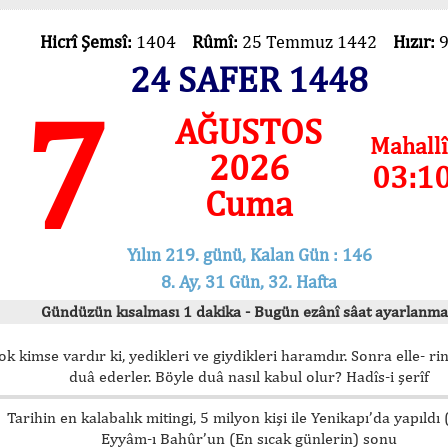
Hicrî Şemsî:
1404
Rûmî:
25 Temmuz 1442
Hızır:
24 SAFER 1448
7
AĞUSTOS
Mahallî
2026
03:1
Cuma
Yılın 219. günü, Kalan Gün : 146
8. Ay, 31 Gün, 32. Hafta
Gündüzün kısalması 1 dakika - Bugün ezânî sâat ayarlanma
ok kimse vardır ki, yedikleri ve giydikleri haramdır. Sonra elle- rin
duâ ederler. Böyle duâ nasıl kabul olur? Hadîs-i şerîf
Tarihin en kalabalık mitingi, 5 milyon kişi ile Yenikapı’da yapıldı
Eyyâm-ı Bahûr’un (En sıcak günlerin) sonu