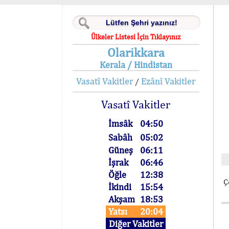
Ülkeler Listesi İçin Tıklayınız
Olarikkara
Kerala / Hindistan
Vasatî Vakitler
Ezânî Vakitler
/
Vasatî Vakitler
İmsâk
04:50
Sabâh
05:02
Güneş
06:11
İşrak
06:46
Öğle
12:38
Ç
İkindi
15:54
Akşam
18:53
Yatsı
20:04
Diğer Vakitler