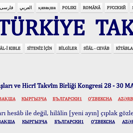
فارسی
العربي
қазақша
POLSKI
ROMÂNĂ
РУССКИЙ
ÜRKİYE TAK
ÂL-İ KIBLE
SİTENİZ İÇİN
BİLGİLER
SÜÂL - CEVÂB
KİTÂBLA
15 Lisânda Namaz Vakitleri
İmsâk Vakti Hakkında Mühim Açıklama !..
Vakitlerimiz Son Teknoloji Hesâbıdır
ları ve Hicrî Takvîm Birliği Kongresi 28 - 30
ЗАҚША
КЫPГЫЗЧA
БЪЛГАРСКИ1
O’ZBEKCHA
AZӘRB
ı hesâb ile değil, hilâlin [yeni ayın] çıplak gözle
ЗАҚША
КЫPГЫЗЧA
БЪЛГАРСКИ1
O’ZBEKCHA
AZӘ