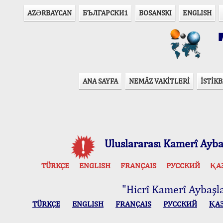
AZӘRBAYCAN
БЪЛГАРСКИ1
BOSANSKI
ENGLISH
T
ANA SAYFA
NEMÂZ VAKİTLERİ
İSTİKB
Uluslararası Kamerî Aybaş
TÜRKÇE
ENGLISH
FRANÇAIS
РУССКИЙ
ҚА
"Hicrî Kamerî Aybaşlar
TÜRKÇE
ENGLISH
FRANÇAIS
РУССКИЙ
ҚА