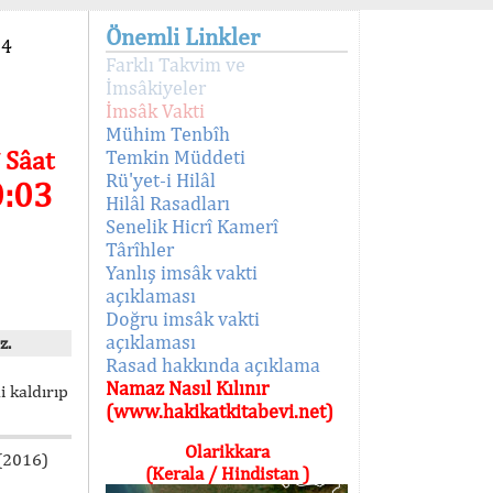
Önemli Linkler
94
Farklı Takvim ve
İmsâkiyeler
İmsâk Vakti
Mühim Tenbîh
 Sâat
Temkin Müddeti
Rü'yet-i Hilâl
0:03
Hilâl Rasadları
Senelik Hicrî Kamerî
Târîhler
Yanlış imsâk vakti
açıklaması
Doğru imsâk vakti
açıklaması
z.
Rasad hakkında açıklama
Namaz Nasıl Kılınır
i kaldırıp
(www.hakikatkitabevi.net)
Olarikkara
 (2016)
(Kerala / Hindistan )