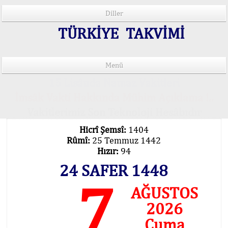
Diller
TÜRKİYE TAKVİMİ
Menü
15 Lisânda Namaz Vakitleri
İmsâk Vakti Hakkında Mühim Açıklama !..
Vakitlerimiz Son Teknoloji Hesâbıdır
Hicrî Şemsî:
1404
Rûmî:
25 Temmuz 1442
Hızır:
94
24 SAFER 1448
7
AĞUSTOS
2026
Cuma