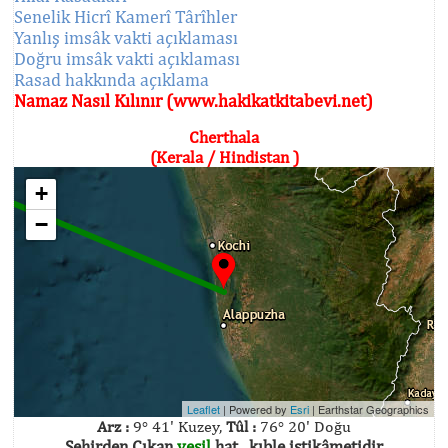
Senelik Hicrî Kamerî Târîhler
Yanlış imsâk vakti açıklaması
Doğru imsâk vakti açıklaması
Rasad hakkında açıklama
Namaz Nasıl Kılınır (www.hakikatkitabevi.net)
Cherthala
(Kerala / Hindistan )
+
−
Leaflet
| Powered by
Esri
|
Earthstar Geographics
Arz :
9° 41' Kuzey,
Tûl :
76° 20' Doğu
Şehirden Çıkan
yeşil
hat , kıble istikâmetidir.