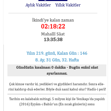
Aylık Vakitler
Yıllık Vakitler
İkindi'ye kalan zaman
02:18:22
Mahallî Sâat
13:35:38
Yılın 219. günü, Kalan Gün : 146
8. Ay, 31 Gün, 32. Hafta
Gündüzün kısalması 0 dakika - Bugün ezânî sâat
ayarlanmaz.
Çok kimse vardır ki, yedikleri ve giydikleri haramdır. Sonra elle-
rini kaldırıp duâ ederler. Böyle duâ nasıl kabul olur? Hadîs-i şerîf
Tarihin en kalabalık mitingi, 5 milyon kişi ile Yenikapı’da yapıldı
(2016) Eyyâm-ı Bahûr’un (En sıcak günlerin) sonu