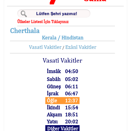
Ülkeler Listesi İçin Tıklayınız
Cherthala
Kerala / Hindistan
Vasatî Vakitler
Ezânî Vakitler
/
Vasatî Vakitler
İmsâk
04:50
Sabâh
05:02
Güneş
06:11
İşrak
06:47
Öğle
12:37
İkindi
15:54
Akşam
18:51
Yatsı
20:02
Diğer Vakitler