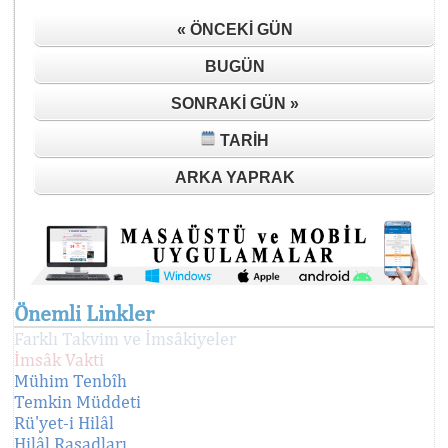
« ÖNCEKI GÜN
BUGÜN
SONRAKI GÜN »
TARIH
ARKA YAPRAK
Önemli Linkler
Farklı Takvim ve İmsâkiyeler
İmsâk Vakti
Mühim Tenbîh
Temkin Müddeti
Rü'yet-i Hilâl
Hilâl Rasadları