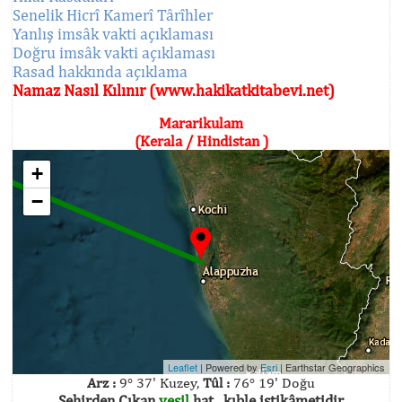
Senelik Hicrî Kamerî Târîhler
Yanlış imsâk vakti açıklaması
Doğru imsâk vakti açıklaması
Rasad hakkında açıklama
Namaz Nasıl Kılınır (www.hakikatkitabevi.net)
Mararikulam
(Kerala / Hindistan )
+
−
Leaflet
| Powered by
Esri
|
Earthstar Geographics
Arz :
9° 37' Kuzey,
Tûl :
76° 19' Doğu
Şehirden Çıkan
yeşil
hat , kıble istikâmetidir.