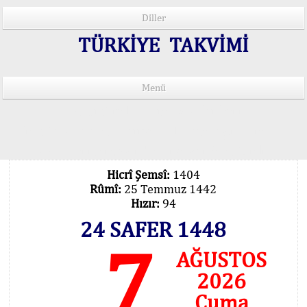
Diller
TÜRKİYE TAKVİMİ
Menü
15 Lisânda Namaz Vakitleri
İmsâk Vakti Hakkında Mühim Açıklama !..
Vakitlerimiz Son Teknoloji Hesâbıdır
Hicrî Şemsî:
1404
Rûmî:
25 Temmuz 1442
Hızır:
94
24 SAFER 1448
7
AĞUSTOS
2026
Cuma