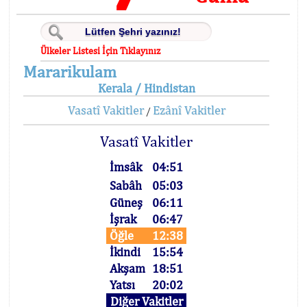
Ülkeler Listesi İçin Tıklayınız
Mararikulam
Kerala / Hindistan
Vasatî Vakitler
Ezânî Vakitler
/
Vasatî Vakitler
İmsâk
04:51
Sabâh
05:03
Güneş
06:11
İşrak
06:47
Öğle
12:38
İkindi
15:54
Akşam
18:51
Yatsı
20:02
Diğer Vakitler