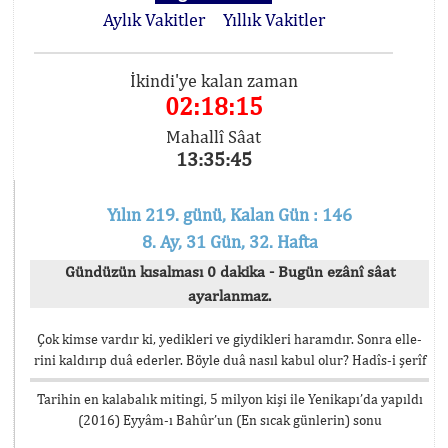
Aylık Vakitler
Yıllık Vakitler
İkindi'ye kalan zaman
02:18:15
Mahallî Sâat
13:35:45
Yılın 219. günü, Kalan Gün : 146
8. Ay, 31 Gün, 32. Hafta
Gündüzün kısalması 0 dakika - Bugün ezânî sâat
ayarlanmaz.
Çok kimse vardır ki, yedikleri ve giydikleri haramdır. Sonra elle-
rini kaldırıp duâ ederler. Böyle duâ nasıl kabul olur? Hadîs-i şerîf
Tarihin en kalabalık mitingi, 5 milyon kişi ile Yenikapı’da yapıldı
(2016) Eyyâm-ı Bahûr’un (En sıcak günlerin) sonu