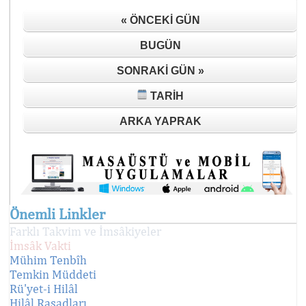
« ÖNCEKI GÜN
BUGÜN
SONRAKI GÜN »
TARIH
ARKA YAPRAK
Önemli Linkler
Farklı Takvim ve İmsâkiyeler
İmsâk Vakti
Mühim Tenbîh
Temkin Müddeti
Rü'yet-i Hilâl
Hilâl Rasadları