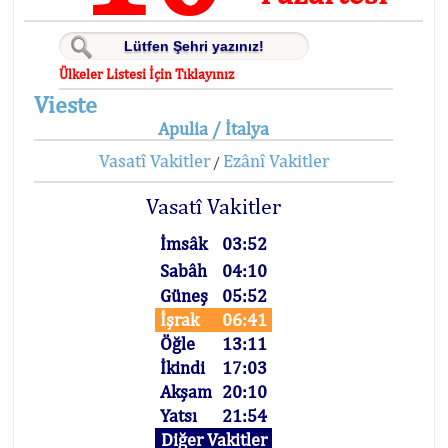
Ülkeler Listesi İçin Tıklayınız
Vieste
Apulia / İtalya
Vasatî Vakitler
Ezânî Vakitler
/
Vasatî Vakitler
İmsâk
03:52
Sabâh
04:10
Güneş
05:52
İşrak
06:41
Öğle
13:11
İkindi
17:03
Akşam
20:10
Yatsı
21:54
Diğer Vakitler