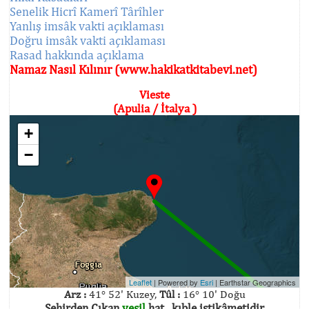
Senelik Hicrî Kamerî Târîhler
Yanlış imsâk vakti açıklaması
Doğru imsâk vakti açıklaması
Rasad hakkında açıklama
Namaz Nasıl Kılınır (www.hakikatkitabevi.net)
Vieste
(Apulia / İtalya )
+
−
Leaflet
| Powered by
Esri
|
Earthstar Geographics
Arz :
41° 52' Kuzey,
Tûl :
16° 10' Doğu
Şehirden Çıkan
yeşil
hat , kıble istikâmetidir.