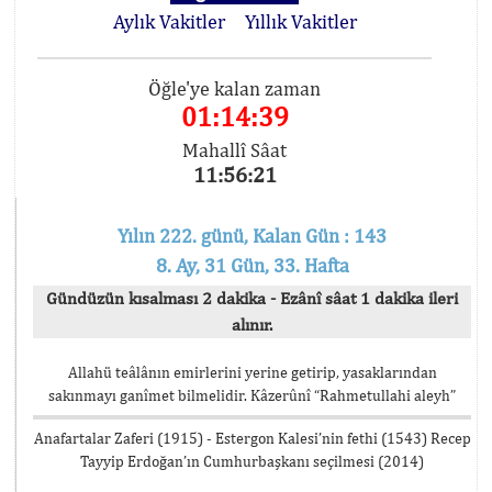
Aylık Vakitler
Yıllık Vakitler
Öğle'ye kalan zaman
01:14:39
Mahallî Sâat
11:56:21
Yılın 222. günü, Kalan Gün : 143
8. Ay, 31 Gün, 33. Hafta
Gündüzün kısalması 2 dakika - Ezânî sâat 1 dakika ileri
alınır.
Allahü teâlânın emirlerini yerine getirip, yasaklarından
sakınmayı ganîmet bilmelidir. Kâzerûnî “Rahmetullahi aleyh”
Anafartalar Zaferi (1915) - Estergon Kalesi’nin fethi (1543) Recep
Tayyip Erdoğan’ın Cumhurbaşkanı seçilmesi (2014)