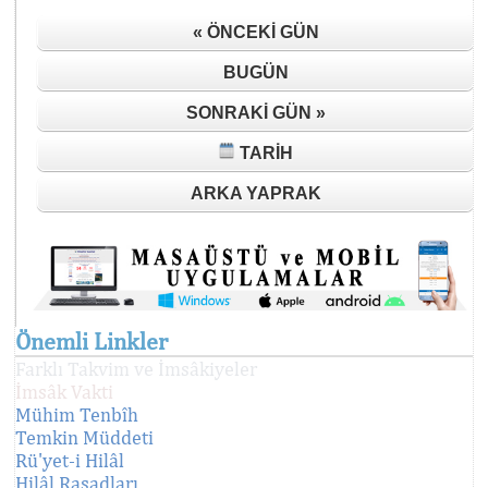
« ÖNCEKI GÜN
BUGÜN
SONRAKI GÜN »
TARIH
ARKA YAPRAK
Önemli Linkler
Farklı Takvim ve İmsâkiyeler
İmsâk Vakti
Mühim Tenbîh
Temkin Müddeti
Rü'yet-i Hilâl
Hilâl Rasadları