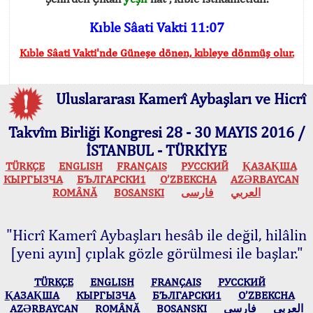
Kıble Sâati Vakti 11:07
Kıble Sâati Vakti'nde Güneşe dönen, kıbleye dönmüş olur.
Uluslararası Kamerî Aybaşları ve Hicrî
Takvîm Birliği Kongresi 28 - 30 MAYIS 2016 /
İSTANBUL - TÜRKİYE
TÜRKÇE
ENGLISH
FRANÇAIS
РУССКИЙ
ҚАЗАҚША
КЫPГЫЗЧA
БЪЛГАРСКИ1
O’ZBEKCHA
AZӘRBAYCAN
ROMÂNĂ
BOSANSKI
فارسی
العربي
"Hicrî Kamerî Aybaşları hesâb ile değil, hilâlin
[yeni ayın] çıplak gözle görülmesi ile başlar."
TÜRKÇE
ENGLISH
FRANÇAIS
РУССКИЙ
ҚАЗАҚША
КЫPГЫЗЧA
БЪЛГАРСКИ1
O’ZBEKCHA
AZӘRBAYCAN
ROMÂNĂ
BOSANSKI
فارسی
العربي