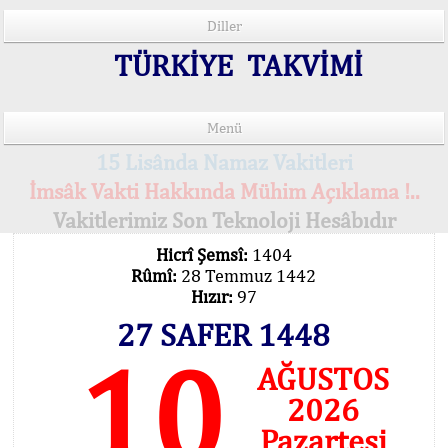
Diller
TÜRKİYE TAKVİMİ
Menü
15 Lisânda Namaz Vakitleri
İmsâk Vakti Hakkında Mühim Açıklama !..
Vakitlerimiz Son Teknoloji Hesâbıdır
Hicrî Şemsî:
1404
Rûmî:
28 Temmuz 1442
Hızır:
97
27 SAFER 1448
10
AĞUSTOS
2026
Pazartesi