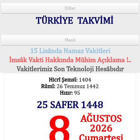
Diller
TÜRKİYE TAKVİMİ
Menü
15 Lisânda Namaz Vakitleri
İmsâk Vakti Hakkında Mühim Açıklama !..
Vakitlerimiz Son Teknoloji Hesâbıdır
Hicrî Şemsî:
1404
Rûmî:
26 Temmuz 1442
Hızır:
95
25 SAFER 1448
8
AĞUSTOS
2026
Cumartesi