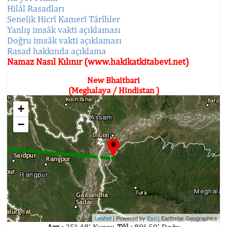
Hilâl Rasadları
Senelik Hicrî Kamerî Târîhler
Yanlış imsâk vakti açıklaması
Doğru imsâk vakti açıklaması
Rasad hakkında açıklama
Namaz Nasıl Kılınır (www.hakikatkitabevi.net)
New Bhaitbari
(Meghalaya / Hindistan )
+
−
Leaflet
| Powered by
Esri
|
Earthstar Geographics
Arz :
25° 48' Kuzey,
Tûl :
89° 59' Doğu