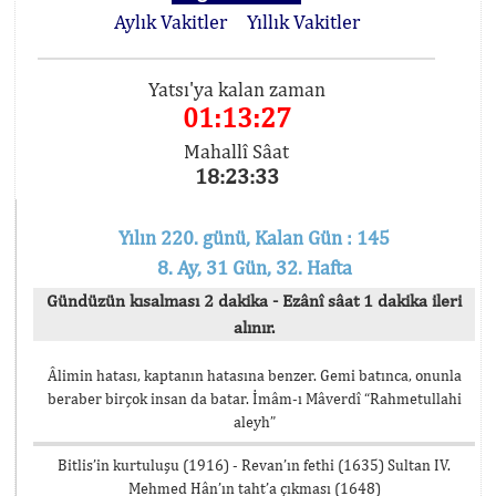
Aylık Vakitler
Yıllık Vakitler
Yatsı'ya kalan zaman
01:13:27
Mahallî Sâat
18:23:33
Yılın 220. günü, Kalan Gün : 145
8. Ay, 31 Gün, 32. Hafta
Gündüzün kısalması 2 dakika - Ezânî sâat 1 dakika ileri
alınır.
Âlimin hatası, kaptanın hatasına benzer. Gemi batınca, onunla
beraber birçok insan da batar. İmâm-ı Mâverdî “Rahmetullahi
aleyh”
Bitlis’in kurtuluşu (1916) - Revan’ın fethi (1635) Sultan IV.
Mehmed Hân’ın taht’a çıkması (1648)