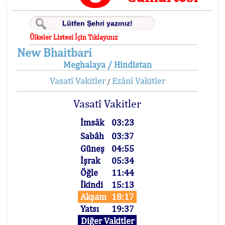
Ülkeler Listesi İçin Tıklayınız
New Bhaitbari
Meghalaya / Hindistan
Vasatî Vakitler
Ezânî Vakitler
/
Vasatî Vakitler
İmsâk
03:23
Sabâh
03:37
Güneş
04:55
İşrak
05:34
Öğle
11:44
İkindi
15:13
Akşam
18:17
Yatsı
19:37
Diğer Vakitler