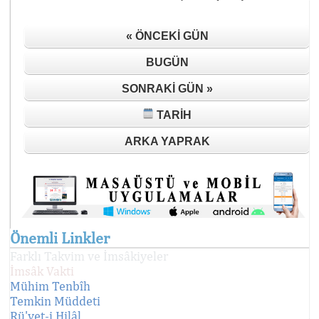
« ÖNCEKI GÜN
BUGÜN
SONRAKI GÜN »
TARIH
ARKA YAPRAK
Önemli Linkler
Farklı Takvim ve İmsâkiyeler
İmsâk Vakti
Mühim Tenbîh
Temkin Müddeti
Rü'yet-i Hilâl