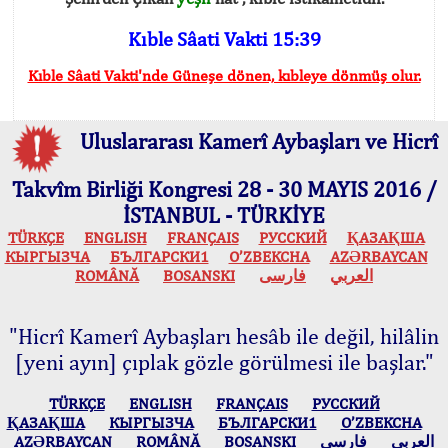
Kıble Sâati Vakti 15:39
Kıble Sâati Vakti'nde Güneşe dönen, kıbleye dönmüş olur.
Uluslararası Kamerî Aybaşları ve Hicrî
Takvîm Birliği Kongresi 28 - 30 MAYIS 2016 /
İSTANBUL - TÜRKİYE
TÜRKÇE
ENGLISH
FRANÇAIS
РУССКИЙ
ҚАЗАҚША
КЫPГЫЗЧA
БЪЛГАРСКИ1
O’ZBEKCHA
AZӘRBAYCAN
ROMÂNĂ
BOSANSKI
فارسی
العربي
"Hicrî Kamerî Aybaşları hesâb ile değil, hilâlin
[yeni ayın] çıplak gözle görülmesi ile başlar."
TÜRKÇE
ENGLISH
FRANÇAIS
РУССКИЙ
ҚАЗАҚША
КЫPГЫЗЧA
БЪЛГАРСКИ1
O’ZBEKCHA
AZӘRBAYCAN
ROMÂNĂ
BOSANSKI
فارسی
العربي