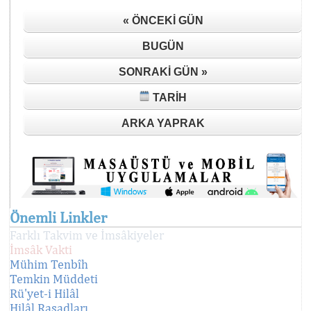
« ÖNCEKI GÜN
BUGÜN
SONRAKI GÜN »
TARIH
ARKA YAPRAK
Önemli Linkler
Farklı Takvim ve İmsâkiyeler
İmsâk Vakti
Mühim Tenbîh
Temkin Müddeti
Rü'yet-i Hilâl
Hilâl Rasadları