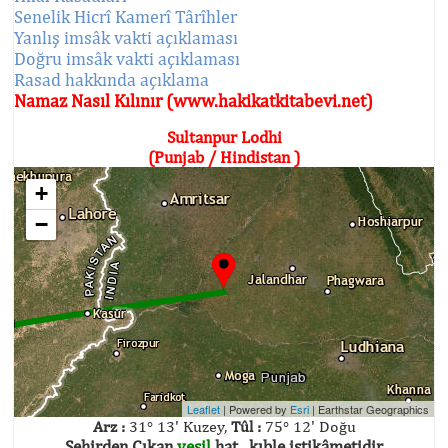
Senelik Hicrî Kamerî Târîhler
Yanlış imsâk vakti açıklaması
Doğru imsâk vakti açıklaması
Rasad hakkında açıklama
Namaz Nasıl Kılınır (www.hakikatkitabevi.net)
Sultanpur Lodhi
(Punjab / Hindistan )
+
−
Leaflet
| Powered by
Esri
|
Earthstar Geographics
Arz :
31° 13' Kuzey,
Tûl :
75° 12' Doğu
Şehirden Çıkan
yeşil
hat , kıble istikâmetidir.