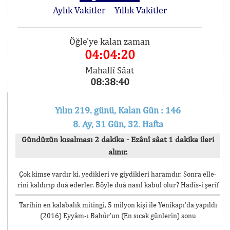
Aylık Vakitler
Yıllık Vakitler
Öğle'ye kalan zaman
04:04:20
Mahallî Sâat
08:38:40
Yılın 219. günü, Kalan Gün : 146
8. Ay, 31 Gün, 32. Hafta
Gündüzün kısalması 2 dakika - Ezânî sâat 1 dakika ileri
alınır.
Çok kimse vardır ki, yedikleri ve giydikleri haramdır. Sonra elle-
rini kaldırıp duâ ederler. Böyle duâ nasıl kabul olur? Hadîs-i şerîf
Tarihin en kalabalık mitingi, 5 milyon kişi ile Yenikapı’da yapıldı
(2016) Eyyâm-ı Bahûr’un (En sıcak günlerin) sonu