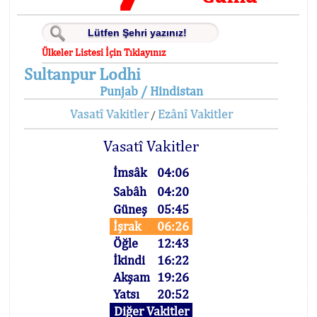
Ülkeler Listesi İçin Tıklayınız
Sultanpur Lodhi
Punjab / Hindistan
Vasatî Vakitler
Ezânî Vakitler
/
Vasatî Vakitler
İmsâk
04:06
Sabâh
04:20
Güneş
05:45
İşrak
06:26
Öğle
12:43
İkindi
16:22
Akşam
19:26
Yatsı
20:52
Diğer Vakitler