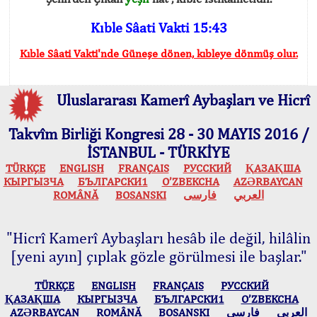
Kıble Sâati Vakti 15:43
Kıble Sâati Vakti'nde Güneşe dönen, kıbleye dönmüş olur.
Uluslararası Kamerî Aybaşları ve Hicrî
Takvîm Birliği Kongresi 28 - 30 MAYIS 2016 /
İSTANBUL - TÜRKİYE
TÜRKÇE
ENGLISH
FRANÇAIS
РУССКИЙ
ҚАЗАҚША
КЫPГЫЗЧA
БЪЛГАРСКИ1
O’ZBEKCHA
AZӘRBAYCAN
ROMÂNĂ
BOSANSKI
فارسی
العربي
"Hicrî Kamerî Aybaşları hesâb ile değil, hilâlin
[yeni ayın] çıplak gözle görülmesi ile başlar."
TÜRKÇE
ENGLISH
FRANÇAIS
РУССКИЙ
ҚАЗАҚША
КЫPГЫЗЧA
БЪЛГАРСКИ1
O’ZBEKCHA
AZӘRBAYCAN
ROMÂNĂ
BOSANSKI
فارسی
العربي