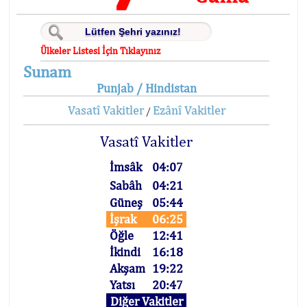
Ülkeler Listesi İçin Tıklayınız
Sunam
Punjab / Hindistan
Vasatî Vakitler
Ezânî Vakitler
/
Vasatî Vakitler
İmsâk
04:07
Sabâh
04:21
Güneş
05:44
İşrak
06:25
Öğle
12:41
İkindi
16:18
Akşam
19:22
Yatsı
20:47
Diğer Vakitler