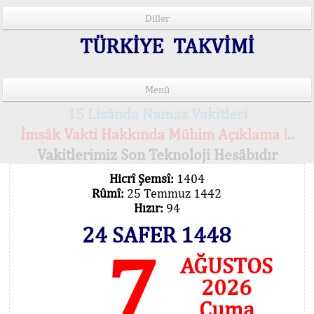
Diller
TÜRKİYE TAKVİMİ
Menü
15 Lisânda Namaz Vakitleri
İmsâk Vakti Hakkında Mühim Açıklama !..
Vakitlerimiz Son Teknoloji Hesâbıdır
Hicrî Şemsî:
1404
Rûmî:
25 Temmuz 1442
Hızır:
94
24 SAFER 1448
7
AĞUSTOS
2026
Cuma