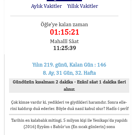
Aylık Vakitler
Yıllık Vakitler
Öğle'ye kalan zaman
01:15:21
Mahallî Sâat
11:25:39
Yılın 219. günü, Kalan Gün : 146
8. Ay, 31 Gün, 32. Hafta
Gündüzün kısalması 2 dakika - Ezânî sâat 1 dakika ileri
alınır.
Çok kimse vardır ki, yedikleri ve giydikleri haramdır. Sonra elle-
rini kaldırıp duâ ederler. Böyle duâ nasıl kabul olur? Hadîs-i şerîf
Tarihin en kalabalık mitingi, 5 milyon kişi ile Yenikapı’da yapıldı
(2016) Eyyâm-ı Bahûr’un (En sıcak günlerin) sonu