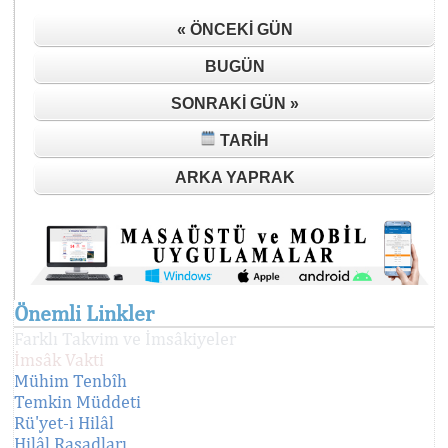
« ÖNCEKI GÜN
BUGÜN
SONRAKI GÜN »
TARIH
ARKA YAPRAK
Önemli Linkler
Farklı Takvim ve İmsâkiyeler
İmsâk Vakti
Mühim Tenbîh
Temkin Müddeti
Rü'yet-i Hilâl
Hilâl Rasadları