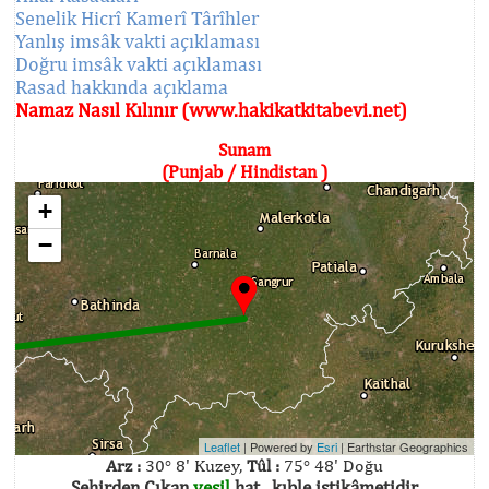
Senelik Hicrî Kamerî Târîhler
Yanlış imsâk vakti açıklaması
Doğru imsâk vakti açıklaması
Rasad hakkında açıklama
Namaz Nasıl Kılınır (www.hakikatkitabevi.net)
Sunam
(Punjab / Hindistan )
+
−
Leaflet
| Powered by
Esri
|
Earthstar Geographics
Arz :
30° 8' Kuzey,
Tûl :
75° 48' Doğu
Şehirden Çıkan
yeşil
hat , kıble istikâmetidir.