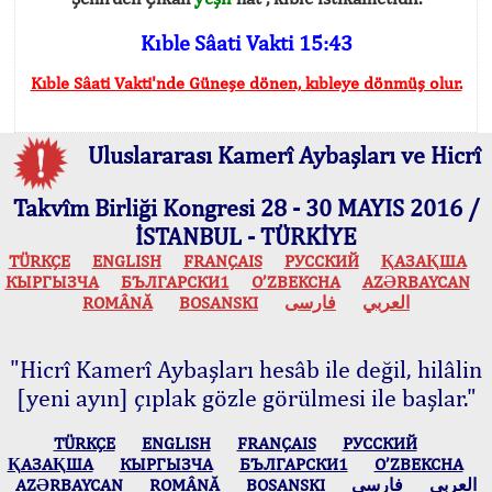
Kıble Sâati Vakti 15:43
Kıble Sâati Vakti'nde Güneşe dönen, kıbleye dönmüş olur.
Uluslararası Kamerî Aybaşları ve Hicrî
Takvîm Birliği Kongresi 28 - 30 MAYIS 2016 /
İSTANBUL - TÜRKİYE
TÜRKÇE
ENGLISH
FRANÇAIS
РУССКИЙ
ҚАЗАҚША
КЫPГЫЗЧA
БЪЛГАРСКИ1
O’ZBEKCHA
AZӘRBAYCAN
ROMÂNĂ
BOSANSKI
فارسی
العربي
"Hicrî Kamerî Aybaşları hesâb ile değil, hilâlin
[yeni ayın] çıplak gözle görülmesi ile başlar."
TÜRKÇE
ENGLISH
FRANÇAIS
РУССКИЙ
ҚАЗАҚША
КЫPГЫЗЧA
БЪЛГАРСКИ1
O’ZBEKCHA
AZӘRBAYCAN
ROMÂNĂ
BOSANSKI
فارسی
العربي