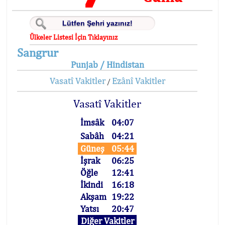
Ülkeler Listesi İçin Tıklayınız
Sangrur
Punjab / Hindistan
Vasatî Vakitler
Ezânî Vakitler
/
Vasatî Vakitler
İmsâk
04:07
Sabâh
04:21
Güneş
05:44
İşrak
06:25
Öğle
12:41
İkindi
16:18
Akşam
19:22
Yatsı
20:47
Diğer Vakitler