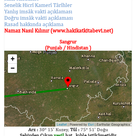
Senelik Hicrî Kamerî Târîhler
Yanlış imsâk vakti açıklaması
Doğru imsâk vakti açıklaması
Rasad hakkında açıklama
Namaz Nasıl Kılınır (www.hakikatkitabevi.net)
Sangrur
(Punjab / Hindistan )
+
−
Leaflet
| Powered by
Esri
|
Earthstar Geographics
Arz :
30° 15' Kuzey,
Tûl :
75° 51' Doğu
Şehirden Çıkan
yeşil
hat , kıble istikâmetidir.