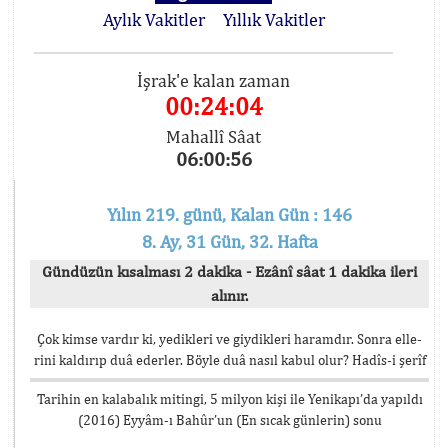
Aylık Vakitler
Yıllık Vakitler
İşrak'e kalan zaman
00:24:03
Mahallî Sâat
06:00:57
Yılın 219. günü, Kalan Gün : 146
8. Ay, 31 Gün, 32. Hafta
Gündüzün kısalması 2 dakika - Ezânî sâat 1 dakika ileri
alınır.
Çok kimse vardır ki, yedikleri ve giydikleri haramdır. Sonra elle-
rini kaldırıp duâ ederler. Böyle duâ nasıl kabul olur? Hadîs-i şerîf
Tarihin en kalabalık mitingi, 5 milyon kişi ile Yenikapı’da yapıldı
(2016) Eyyâm-ı Bahûr’un (En sıcak günlerin) sonu