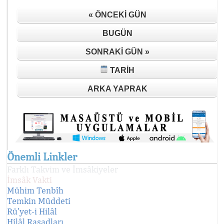
« ÖNCEKI GÜN
BUGÜN
SONRAKI GÜN »
TARIH
ARKA YAPRAK
Önemli Linkler
Farklı Takvim ve İmsâkiyeler
İmsâk Vakti
Mühim Tenbîh
Temkin Müddeti
Rü'yet-i Hilâl
Hilâl Rasadları