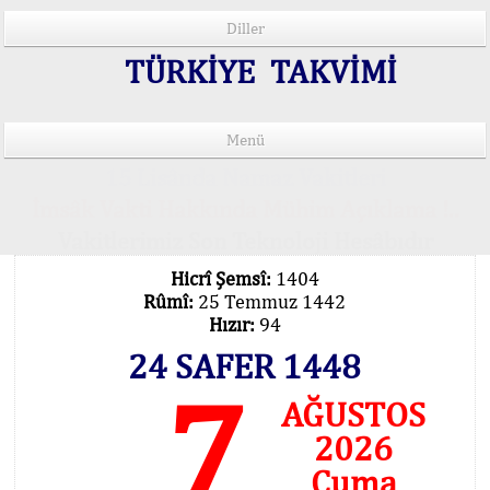
Diller
TÜRKİYE TAKVİMİ
Menü
15 Lisânda Namaz Vakitleri
İmsâk Vakti Hakkında Mühim Açıklama !..
Vakitlerimiz Son Teknoloji Hesâbıdır
Hicrî Şemsî:
1404
Rûmî:
25 Temmuz 1442
Hızır:
94
24 SAFER 1448
7
AĞUSTOS
2026
Cuma