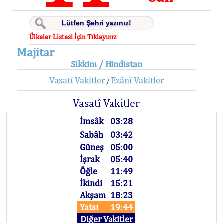
Ülkeler Listesi İçin Tıklayınız
Majitar
Sikkim / Hindistan
Vasatî Vakitler
Ezânî Vakitler
/
Vasatî Vakitler
İmsâk
03:28
Sabâh
03:42
Güneş
05:00
İşrak
05:40
Öğle
11:49
İkindi
15:21
Akşam
18:23
Yatsı
19:44
Diğer Vakitler