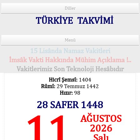
Diller
TÜRKİYE TAKVİMİ
Menü
15 Lisânda Namaz Vakitleri
İmsâk Vakti Hakkında Mühim Açıklama !..
Vakitlerimiz Son Teknoloji Hesâbıdır
Hicrî Şemsî:
1404
Rûmî:
29 Temmuz 1442
Hızır:
98
28 SAFER 1448
11
AĞUSTOS
2026
Salı