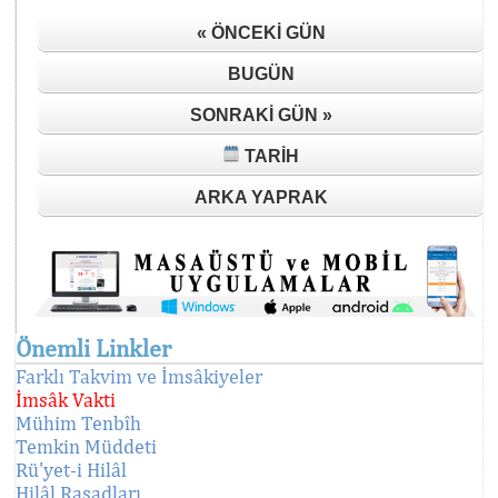
« ÖNCEKI GÜN
BUGÜN
SONRAKI GÜN »
TARIH
ARKA YAPRAK
Önemli Linkler
Farklı Takvim ve İmsâkiyeler
İmsâk Vakti
Mühim Tenbîh
Temkin Müddeti
Rü'yet-i Hilâl
Hilâl Rasadları