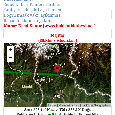
Senelik Hicrî Kamerî Târîhler
Yanlış imsâk vakti açıklaması
Doğru imsâk vakti açıklaması
Rasad hakkında açıklama
Namaz Nasıl Kılınır (www.hakikatkitabevi.net)
Majitar
(Sikkim / Hindistan )
+
−
Leaflet
| Powered by
Esri
|
Earthstar Geographics
Arz :
27° 11' Kuzey,
Tûl :
88° 30' Doğu
Şehirden Çıkan
yeşil
hat , kıble istikâmetidir.