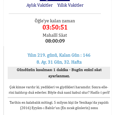
Aylık Vakitler
Yıllık Vakitler
Öğle'ye kalan zaman
03:50:51
Mahallî Sâat
08:00:09
Yılın 219. günü, Kalan Gün : 146
8. Ay, 31 Gün, 32. Hafta
Gündüzün kısalması 1 dakika - Bugün ezânî sâat
ayarlanmaz.
Çok kimse vardır ki, yedikleri ve giydikleri haramdır. Sonra elle-
rini kaldırıp duâ ederler. Böyle duâ nasıl kabul olur? Hadîs-i şerîf
Tarihin en kalabalık mitingi, 5 milyon kişi ile Yenikapı’da yapıldı
(2016) Eyyâm-ı Bahûr’un (En sıcak günlerin) sonu