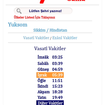
Ülkeler Listesi İçin Tıklayınız
Yuksom
Sikkim / Hindistan
Vasatî Vakitler
Ezânî Vakitler
/
Vasatî Vakitler
İmsâk
03:25
Sabâh
03:39
Güneş
04:59
İşrak
05:39
Öğle
11:51
İkindi
15:23
Akşam
18:28
Yatsı
19:49
Diğer Vakitler