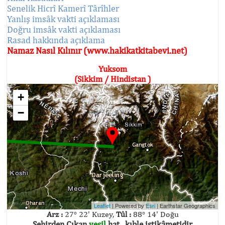
Senelik Hicrî Kamerî Târîhler
Yanlış imsâk vakti açıklaması
Doğru imsâk vakti açıklaması
Rasad hakkında açıklama
Namaz Nasıl Kılınır (www.hakikatkitabevi.net)
Yuksom
(Sikkim / Hindistan )
+
−
Leaflet
| Powered by
Esri
|
Earthstar Geographics
Arz :
27° 22' Kuzey,
Tûl :
88° 14' Doğu
Şehirden Çıkan
yeşil
hat , kıble istikâmetidir.