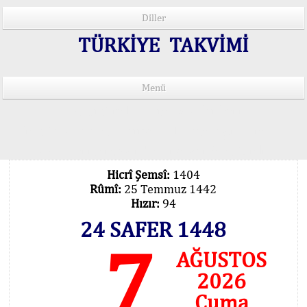
Diller
TÜRKİYE TAKVİMİ
Menü
15 Lisânda Namaz Vakitleri
İmsâk Vakti Hakkında Mühim Açıklama !..
Vakitlerimiz Son Teknoloji Hesâbıdır
Hicrî Şemsî:
1404
Rûmî:
25 Temmuz 1442
Hızır:
94
24 SAFER 1448
7
AĞUSTOS
2026
Cuma