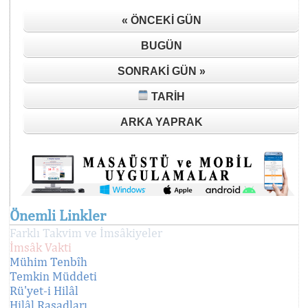
« ÖNCEKI GÜN
BUGÜN
SONRAKI GÜN »
TARIH
ARKA YAPRAK
Önemli Linkler
Farklı Takvim ve İmsâkiyeler
İmsâk Vakti
Mühim Tenbîh
Temkin Müddeti
Rü'yet-i Hilâl
Hilâl Rasadları