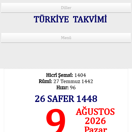
Diller
TÜRKİYE TAKVİMİ
Menü
15 Lisânda Namaz Vakitleri
İmsâk Vakti Hakkında Mühim Açıklama !..
Vakitlerimiz Son Teknoloji Hesâbıdır
Hicrî Şemsî:
1404
Rûmî:
27 Temmuz 1442
Hızır:
96
26 SAFER 1448
9
AĞUSTOS
2026
Pazar