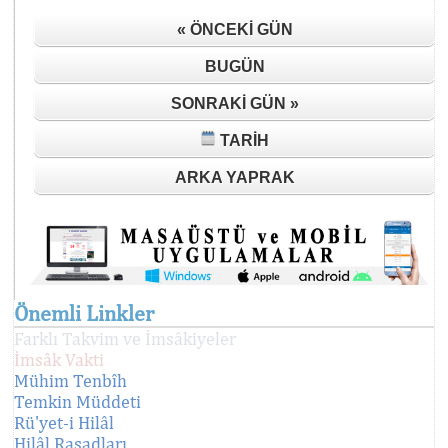
« ÖNCEKI GÜN
BUGÜN
SONRAKI GÜN »
TARIH
ARKA YAPRAK
Önemli Linkler
Farklı Takvim ve İmsâkiyeler
İmsâk Vakti
Mühim Tenbîh
Temkin Müddeti
Rü'yet-i Hilâl
Hilâl Rasadları