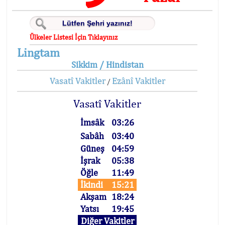
Ülkeler Listesi İçin Tıklayınız
Lingtam
Sikkim / Hindistan
Vasatî Vakitler
Ezânî Vakitler
/
Vasatî Vakitler
İmsâk
03:26
Sabâh
03:40
Güneş
04:59
İşrak
05:38
Öğle
11:49
İkindi
15:21
Akşam
18:24
Yatsı
19:45
Diğer Vakitler