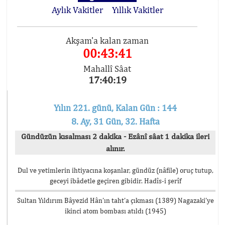
Aylık Vakitler
Yıllık Vakitler
Akşam'a kalan zaman
00:43:41
Mahallî Sâat
17:40:19
Yılın 221. günü, Kalan Gün : 144
8. Ay, 31 Gün, 32. Hafta
Gündüzün kısalması 2 dakika - Ezânî sâat 1 dakika ileri
alınır.
Dul ve yetimlerin ihtiyacına koşanlar, gündüz (nâfile) oruç tutup,
geceyi ibâdetle geçiren gibidir. Hadîs-i şerîf
Sultan Yıldırım Bâyezid Hân’ın taht’a çıkması (1389) Nagazaki’ye
ikinci atom bombası atıldı (1945)