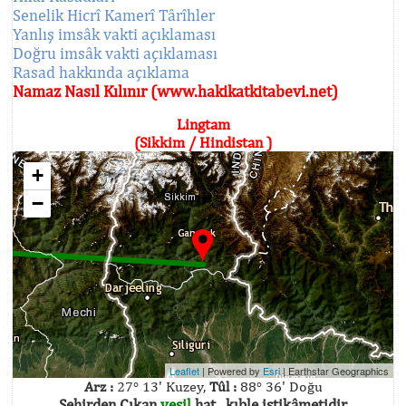
Senelik Hicrî Kamerî Târîhler
Yanlış imsâk vakti açıklaması
Doğru imsâk vakti açıklaması
Rasad hakkında açıklama
Namaz Nasıl Kılınır (www.hakikatkitabevi.net)
Lingtam
(Sikkim / Hindistan )
+
−
Leaflet
| Powered by
Esri
|
Earthstar Geographics
Arz :
27° 13' Kuzey,
Tûl :
88° 36' Doğu
Şehirden Çıkan
yeşil
hat , kıble istikâmetidir.