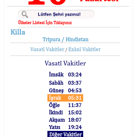
Ülkeler Listesi İçin Tıklayınız
Killa
Tripura / Hindistan
Vasatî Vakitler
Ezânî Vakitler
/
Vasatî Vakitler
İmsâk
03:24
Sabâh
03:37
Güneş
04:53
İşrak
05:31
Öğle
11:37
İkindi
15:02
Akşam
18:07
Yatsı
19:24
Diğer Vakitler