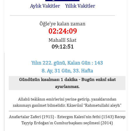
Aylık Vakitler
Yıllık Vakitler
Öğle'ye kalan zaman
02:24:09
Mahallî Sâat
09:12:51
Yılın 222. günü, Kalan Gün : 143
8. Ay, 31 Gün, 33. Hafta
Gündüzün kısalması 1 dakika - Bugün ezânî sâat
ayarlanmaz.
Allahü teâlânın emirlerini yerine getirip, yasaklarından
sakınmayı ganîmet bilmelidir. Kâzerûnî “Rahmetullahi aleyh”
Anafartalar Zaferi (1915) - Estergon Kalesi’nin fethi (1543) Recep
Tayyip Erdoğan’ın Cumhurbaşkanı seçilmesi (2014)