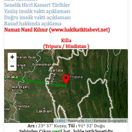
Senelik Hicrî Kamerî Târîhler
Yanlış imsâk vakti açıklaması
Doğru imsâk vakti açıklaması
Rasad hakkında açıklama
Namaz Nasıl Kılınır (www.hakikatkitabevi.net)
Killa
(Tripura / Hindistan )
+
−
Leaflet
| Powered by
Esri
|
Earthstar Geographics
Arz :
23° 37' Kuzey,
Tûl :
91° 32' Doğu
Şehirden Çıkan
yeşil
hat , kıble istikâmetidir.