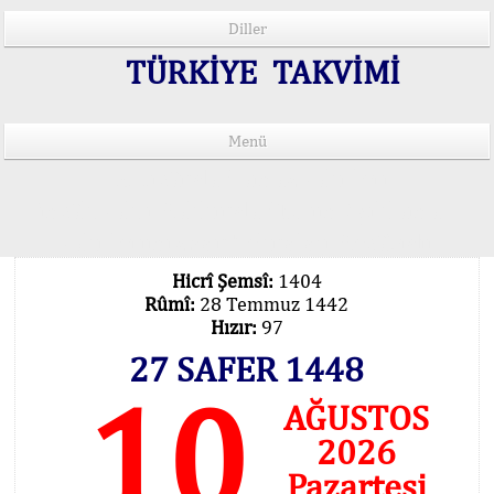
Diller
TÜRKİYE TAKVİMİ
Menü
15 Lisânda Namaz Vakitleri
İmsâk Vakti Hakkında Mühim Açıklama !..
Vakitlerimiz Son Teknoloji Hesâbıdır
Hicrî Şemsî:
1404
Rûmî:
28 Temmuz 1442
Hızır:
97
27 SAFER 1448
10
AĞUSTOS
2026
Pazartesi