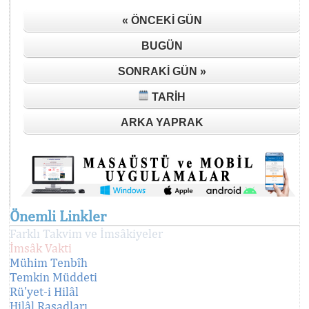
« ÖNCEKI GÜN
BUGÜN
SONRAKI GÜN »
TARIH
ARKA YAPRAK
Önemli Linkler
Farklı Takvim ve İmsâkiyeler
İmsâk Vakti
Mühim Tenbîh
Temkin Müddeti
Rü'yet-i Hilâl
Hilâl Rasadları