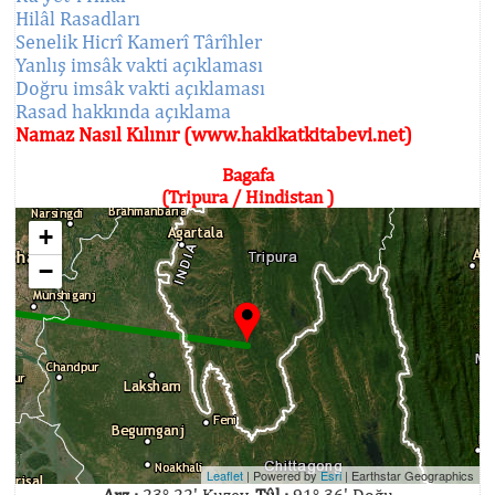
Hilâl Rasadları
Senelik Hicrî Kamerî Târîhler
Yanlış imsâk vakti açıklaması
Doğru imsâk vakti açıklaması
Rasad hakkında açıklama
Namaz Nasıl Kılınır (www.hakikatkitabevi.net)
Bagafa
(Tripura / Hindistan )
+
−
Leaflet
| Powered by
Esri
|
Earthstar Geographics
Arz :
23° 22' Kuzey,
Tûl :
91° 36' Doğu