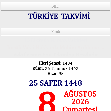
Diller
TÜRKİYE TAKVİMİ
Menü
15 Lisânda Namaz Vakitleri
İmsâk Vakti Hakkında Mühim Açıklama !..
Vakitlerimiz Son Teknoloji Hesâbıdır
Hicrî Şemsî:
1404
Rûmî:
26 Temmuz 1442
Hızır:
95
25 SAFER 1448
8
AĞUSTOS
2026
Cumartesi