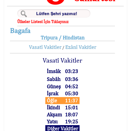
Ülkeler Listesi İçin Tıklayınız
Bagafa
Tripura / Hindistan
Vasatî Vakitler
Ezânî Vakitler
/
Vasatî Vakitler
İmsâk
03:23
Sabâh
03:36
Güneş
04:52
İşrak
05:30
Öğle
11:37
İkindi
15:01
Akşam
18:07
Yatsı
19:25
Diğer Vakitler