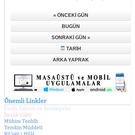
« ÖNCEKI GÜN
BUGÜN
SONRAKI GÜN »
TARIH
ARKA YAPRAK
Önemli Linkler
Farklı Takvim ve İmsâkiyeler
İmsâk Vakti
Mühim Tenbîh
Temkin Müddeti
Rü'yet-i Hilâl