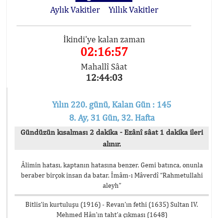
Aylık Vakitler
Yıllık Vakitler
İkindi'ye kalan zaman
02:16:57
Mahallî Sâat
12:44:03
Yılın 220. günü, Kalan Gün : 145
8. Ay, 31 Gün, 32. Hafta
Gündüzün kısalması 2 dakika - Ezânî sâat 1 dakika ileri
alınır.
Âlimin hatası, kaptanın hatasına benzer. Gemi batınca, onunla
beraber birçok insan da batar. İmâm-ı Mâverdî “Rahmetullahi
aleyh”
Bitlis’in kurtuluşu (1916) - Revan’ın fethi (1635) Sultan IV.
Mehmed Hân’ın taht’a çıkması (1648)