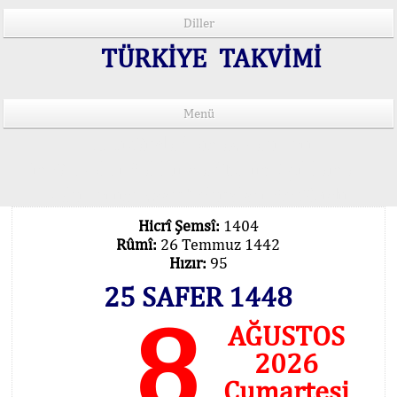
Diller
TÜRKİYE TAKVİMİ
Menü
15 Lisânda Namaz Vakitleri
İmsâk Vakti Hakkında Mühim Açıklama !..
Vakitlerimiz Son Teknoloji Hesâbıdır
Hicrî Şemsî:
1404
Rûmî:
26 Temmuz 1442
Hızır:
95
25 SAFER 1448
8
AĞUSTOS
2026
Cumartesi