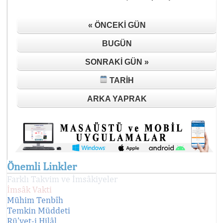
« ÖNCEKI GÜN
BUGÜN
SONRAKI GÜN »
TARIH
ARKA YAPRAK
Önemli Linkler
Farklı Takvim ve İmsâkiyeler
İmsâk Vakti
Mühim Tenbîh
Temkin Müddeti
Rü'yet-i Hilâl