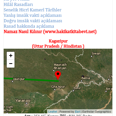
Hilâl Rasadları
Senelik Hicrî Kamerî Târîhler
Yanlış imsâk vakti açıklaması
Doğru imsâk vakti açıklaması
Rasad hakkında açıklama
Namaz Nasıl Kılınır (www.hakikatkitabevi.net)
Kagazipur
(Uttar Pradesh / Hindistan )
+
−
Leaflet
| Powered by
Esri
|
Earthstar Geographics
Arz :
25° 45' Kuzey,
Tûl :
83° 39' Doğu