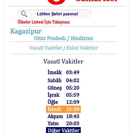
Ülkeler Listesi İçin Tıklayınız
Kagazipur
Uttar Pradesh / Hindistan
Vasatî Vakitler
Ezânî Vakitler
/
Vasatî Vakitler
İmsâk
03:49
Sabâh
04:02
Güneş
05:20
İşrak
05:59
Öğle
12:09
İkindi
15:38
Akşam
18:43
Yatsı
20:03
Diğer Vakitler