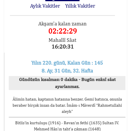
Aylık Vakitler
Yıllık Vakitler
Akşam'a kalan zaman
02:22:29
Mahallî Sâat
16:20:31
Yılın 220. günü, Kalan Gün : 145
8. Ay, 31 Gün, 32. Hafta
Gündüzün kısalması 0 dakika - Bugün ezânî sâat
ayarlanmaz.
Âlimin hatası, kaptanın hatasına benzer. Gemi batınca, onunla
beraber birçok insan da batar. İmâm-ı Mâverdî “Rahmetullahi
aleyh”
Bitlis’in kurtuluşu (1916) - Revan’ın fethi (1635) Sultan IV.
Mehmed Hân’ın taht’a çıkması (1648)