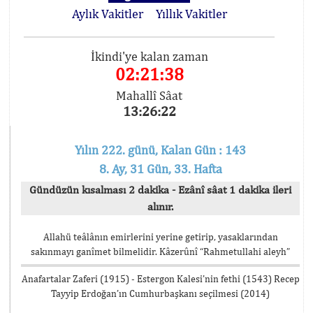
Aylık Vakitler
Yıllık Vakitler
İkindi'ye kalan zaman
02:21:38
Mahallî Sâat
13:26:22
Yılın 222. günü, Kalan Gün : 143
8. Ay, 31 Gün, 33. Hafta
Gündüzün kısalması 2 dakika - Ezânî sâat 1 dakika ileri
alınır.
Allahü teâlânın emirlerini yerine getirip, yasaklarından
sakınmayı ganîmet bilmelidir. Kâzerûnî “Rahmetullahi aleyh”
Anafartalar Zaferi (1915) - Estergon Kalesi’nin fethi (1543) Recep
Tayyip Erdoğan’ın Cumhurbaşkanı seçilmesi (2014)