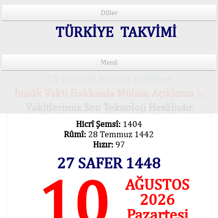
Diller
TÜRKİYE TAKVİMİ
Menü
15 Lisânda Namaz Vakitleri
İmsâk Vakti Hakkında Mühim Açıklama !..
Vakitlerimiz Son Teknoloji Hesâbıdır
Hicrî Şemsî:
1404
Rûmî:
28 Temmuz 1442
Hızır:
97
27 SAFER 1448
10
AĞUSTOS
2026
Pazartesi