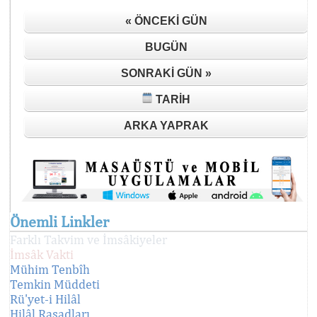
« ÖNCEKI GÜN
BUGÜN
SONRAKI GÜN »
TARIH
ARKA YAPRAK
Önemli Linkler
Farklı Takvim ve İmsâkiyeler
İmsâk Vakti
Mühim Tenbîh
Temkin Müddeti
Rü'yet-i Hilâl
Hilâl Rasadları