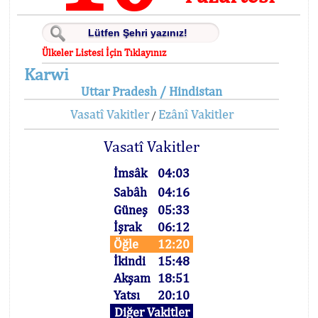
Ülkeler Listesi İçin Tıklayınız
Karwi
Uttar Pradesh / Hindistan
Vasatî Vakitler
Ezânî Vakitler
/
Vasatî Vakitler
İmsâk
04:03
Sabâh
04:16
Güneş
05:33
İşrak
06:12
Öğle
12:20
İkindi
15:48
Akşam
18:51
Yatsı
20:10
Diğer Vakitler