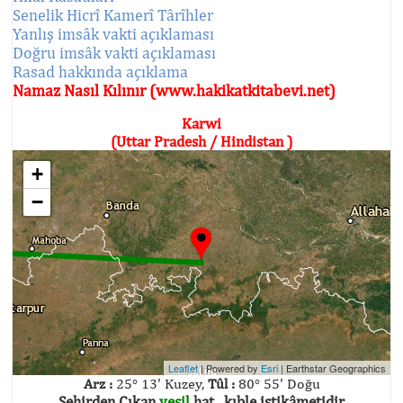
Senelik Hicrî Kamerî Târîhler
Yanlış imsâk vakti açıklaması
Doğru imsâk vakti açıklaması
Rasad hakkında açıklama
Namaz Nasıl Kılınır (www.hakikatkitabevi.net)
Karwi
(Uttar Pradesh / Hindistan )
+
−
Leaflet
| Powered by
Esri
|
Earthstar Geographics
Arz :
25° 13' Kuzey,
Tûl :
80° 55' Doğu
Şehirden Çıkan
yeşil
hat , kıble istikâmetidir.