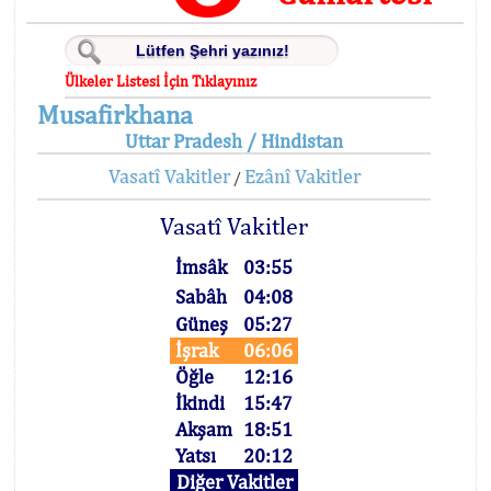
Ülkeler Listesi İçin Tıklayınız
Musafirkhana
Uttar Pradesh / Hindistan
Vasatî Vakitler
Ezânî Vakitler
/
Vasatî Vakitler
İmsâk
03:55
Sabâh
04:08
Güneş
05:27
İşrak
06:06
Öğle
12:16
İkindi
15:47
Akşam
18:51
Yatsı
20:12
Diğer Vakitler