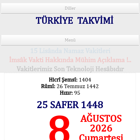
Diller
TÜRKİYE TAKVİMİ
Menü
15 Lisânda Namaz Vakitleri
İmsâk Vakti Hakkında Mühim Açıklama !..
Vakitlerimiz Son Teknoloji Hesâbıdır
Hicrî Şemsî:
1404
Rûmî:
26 Temmuz 1442
Hızır:
95
25 SAFER 1448
8
AĞUSTOS
2026
Cumartesi