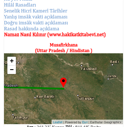
Hilâl Rasadları
Senelik Hicrî Kamerî Târîhler
Yanlış imsâk vakti açıklaması
Doğru imsâk vakti açıklaması
Rasad hakkında açıklama
Namaz Nasıl Kılınır (www.hakikatkitabevi.net)
Musafirkhana
(Uttar Pradesh / Hindistan )
+
−
Leaflet
| Powered by
Esri
|
Earthstar Geographics
Arz :
26° 23' Kuzey,
Tûl :
81° 48' Doğu