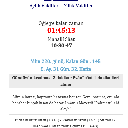
Aylık Vakitler
Yıllık Vakitler
Öğle'ye kalan zaman
01:45:13
Mahallî Sâat
10:30:47
Yılın 220. günü, Kalan Gün : 145
8. Ay, 31 Gün, 32. Hafta
Gündüzün kısalması 2 dakika - Ezânî sâat 1 dakika ileri
alınır.
Âlimin hatası, kaptanın hatasına benzer. Gemi batınca, onunla
beraber birçok insan da batar. İmâm-ı Mâverdî “Rahmetullahi
aleyh”
Bitlis’in kurtuluşu (1916) - Revan’ın fethi (1635) Sultan IV.
Mehmed Hân’ın taht’a çıkması (1648)