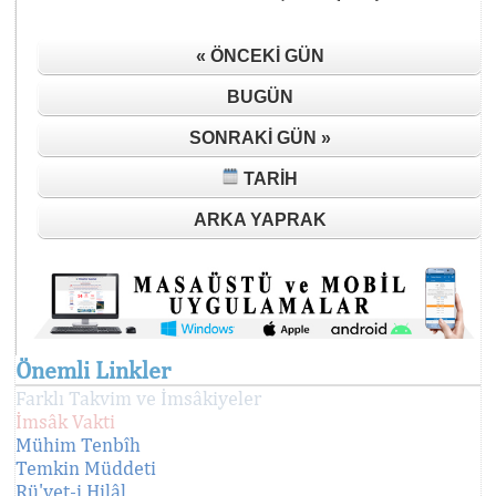
« ÖNCEKI GÜN
BUGÜN
SONRAKI GÜN »
TARIH
ARKA YAPRAK
Önemli Linkler
Farklı Takvim ve İmsâkiyeler
İmsâk Vakti
Mühim Tenbîh
Temkin Müddeti
Rü'yet-i Hilâl