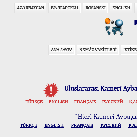
AZӘRBAYCAN
БЪЛГАРСКИ1
BOSANSKI
ENGLISH
T
ANA SAYFA
NEMÂZ VAKİTLERİ
İSTİKB
Uluslararası Kamerî Aybaş
TÜRKÇE
ENGLISH
FRANÇAIS
РУССКИЙ
ҚА
"Hicrî Kamerî Aybaşlar
TÜRKÇE
ENGLISH
FRANÇAIS
РУССКИЙ
ҚА