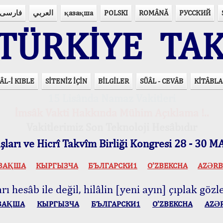
فارسی
العربي
қазақша
POLSKI
ROMÂNĂ
РУССКИЙ
ÜRKİYE TAK
ÂL-İ KIBLE
SİTENİZ İÇİN
BİLGİLER
SÜÂL - CEVÂB
KİTÂBLA
15 Lisânda Namaz Vakitleri
İmsâk Vakti Hakkında Mühim Açıklama !..
Vakitlerimiz Son Teknoloji Hesâbıdır
ları ve Hicrî Takvîm Birliği Kongresi 28 - 30
ЗАҚША
КЫPГЫЗЧA
БЪЛГАРСКИ1
O’ZBEKCHA
AZӘRB
ı hesâb ile değil, hilâlin [yeni ayın] çıplak gözle
ЗАҚША
КЫPГЫЗЧA
БЪЛГАРСКИ1
O’ZBEKCHA
AZӘ