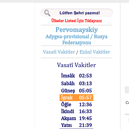
Ülkeler Listesi İçin Tıklayınız
Pervomayskiy
Adygea-provisional / Rusya
Federasyonu
Vasatî Vakitler
Ezânî Vakitler
/
Vasatî Vakitler
İmsâk
02:53
Sabâh
03:13
Güneş
05:05
İşrak
05:57
C
Öğle
12:36
İkindi
16:33
Akşam
19:45
Yatsı
21:39