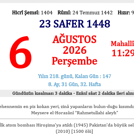
Hicrî Şemsî:
1404
Rûmî:
24 Temmuz 1442
Hızır:
23 SAFER 1448
6
AĞUSTOS
Mahallî
2026
11:2
Perşembe
Yılın 218. günü, Kalan Gün : 147
8. Ay, 31 Gün, 32. Hafta
Gündüzün kısalması 3 dakika - Ezânî sâat 2 dakika ileri alını
ehennemin en pis kokan yeri, zinâ yapanların bulun-duğu kısımdır
Meysere el-Horasânî “Rahmetullahi aleyh”
İlk atom bombası Hiroşima’ya atıldı (1945) Pakistan’da büyük sel
(2010) [1500 ölü]