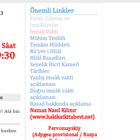
Önemli Linkler
93
Farklı Takvim ve
İmsâkiyeler
İmsâk Vakti
Mühim Tenbîh
 Sâat
Temkin Müddeti
Rü'yet-i Hilâl
9:30
Hilâl Rasadları
Senelik Hicrî Kamerî
Târîhler
Yanlış imsâk vakti
açıklaması
Doğru imsâk vakti
açıklaması
r.
Rasad hakkında açıklama
Namaz Nasıl Kılınır
! Atâ bin
(www.hakikatkitabevi.net)
Pervomayskiy
 baskını
(Adygea-provisional / Rusya