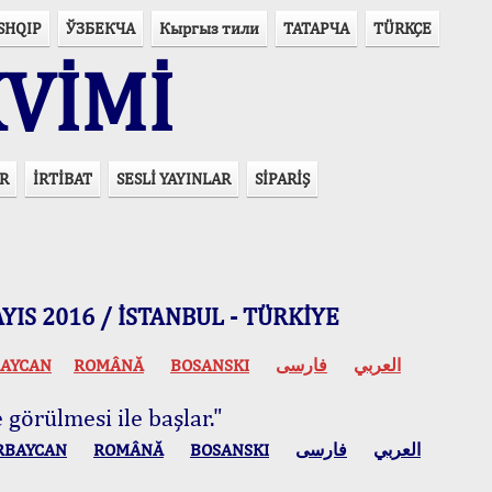
SHQIP
ЎЗБЕКЧА
Кыргыз тили
ТАТАРЧА
TÜRKÇE
VİMİ
R
İRTİBAT
SESLİ YAYINLAR
SİPARİŞ
 MAYIS 2016 / İSTANBUL - TÜRKİYE
AYCAN
ROMÂNĂ
BOSANSKI
فارسی
العربي
 görülmesi ile başlar."
RBAYCAN
ROMÂNĂ
BOSANSKI
فارسی
العربي