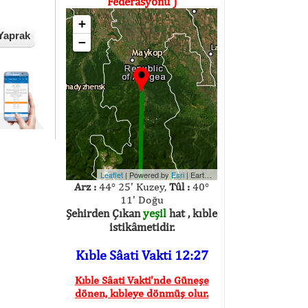
Federasyonu )
+
Yaprak
−
Leaflet
| Powered by
Esri
|
Earthstar Geographics
Arz :
44° 25' Kuzey,
Tûl :
40°
11' Doğu
Şehirden Çıkan
yeşil
hat , kıble
istikâmetidir.
Kıble Sâati Vakti 12:27
Kıble Sâati Vakti'nde Güneşe
dönen, kıbleye dönmüş olur.