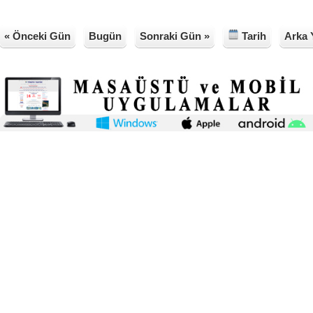
« Önceki Gün
Bugün
Sonraki Gün »
Tarih
Arka 