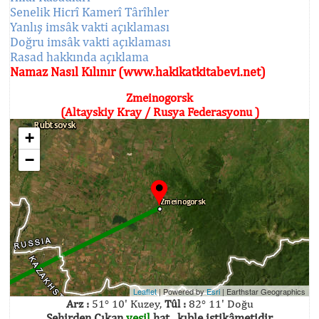
Senelik Hicrî Kamerî Târîhler
Yanlış imsâk vakti açıklaması
Doğru imsâk vakti açıklaması
Rasad hakkında açıklama
Namaz Nasıl Kılınır (www.hakikatkitabevi.net)
Zmeinogorsk
(Altayskiy Kray / Rusya Federasyonu )
+
−
Leaflet
| Powered by
Esri
|
Earthstar Geographics
Arz :
51° 10' Kuzey,
Tûl :
82° 11' Doğu
Şehirden Çıkan
yeşil
hat , kıble istikâmetidir.