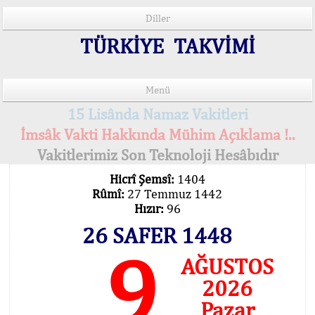
Diller
TÜRKİYE TAKVİMİ
Menü
15 Lisânda Namaz Vakitleri
İmsâk Vakti Hakkında Mühim Açıklama !..
Vakitlerimiz Son Teknoloji Hesâbıdır
Hicrî Şemsî:
1404
Rûmî:
27 Temmuz 1442
Hızır:
96
26 SAFER 1448
9
AĞUSTOS
2026
Pazar