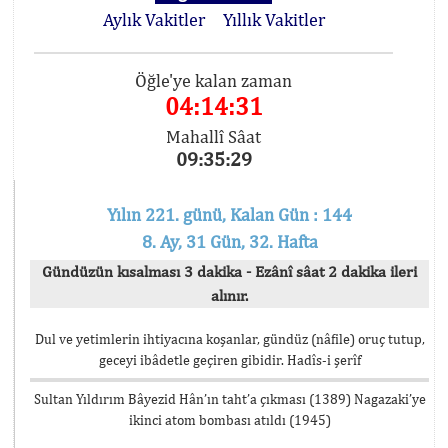
Aylık Vakitler
Yıllık Vakitler
Öğle'ye kalan zaman
04:14:31
Mahallî Sâat
09:35:29
Yılın 221. günü, Kalan Gün : 144
8. Ay, 31 Gün, 32. Hafta
Gündüzün kısalması 3 dakika - Ezânî sâat 2 dakika ileri
alınır.
Dul ve yetimlerin ihtiyacına koşanlar, gündüz (nâfile) oruç tutup,
geceyi ibâdetle geçiren gibidir. Hadîs-i şerîf
Sultan Yıldırım Bâyezid Hân’ın taht’a çıkması (1389) Nagazaki’ye
ikinci atom bombası atıldı (1945)