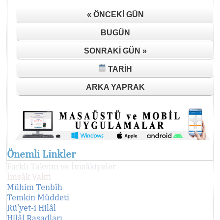
« ÖNCEKI GÜN
BUGÜN
SONRAKI GÜN »
TARIH
ARKA YAPRAK
Önemli Linkler
Farklı Takvim ve İmsâkiyeler
İmsâk Vakti
Mühim Tenbîh
Temkin Müddeti
Rü'yet-i Hilâl
Hilâl Rasadları