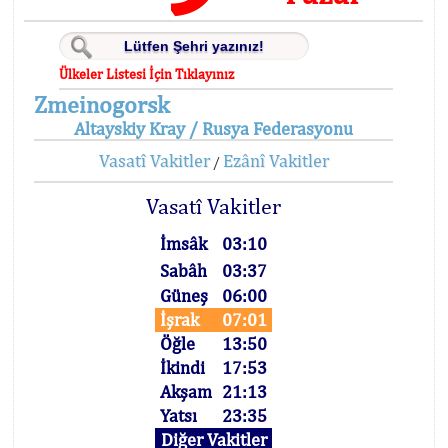
Ülkeler Listesi İçin Tıklayınız
Zmeinogorsk
Altayskiy Kray / Rusya Federasyonu
Vasatî Vakitler
Ezânî Vakitler
/
Vasatî Vakitler
İmsâk
03:10
Sabâh
03:37
Güneş
06:00
İşrak
07:01
Öğle
13:50
İkindi
17:53
Akşam
21:13
Yatsı
23:35
Diğer Vakitler