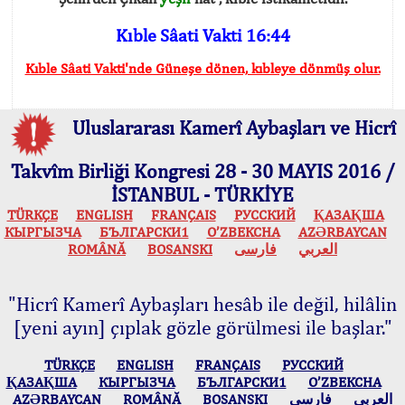
Kıble Sâati Vakti 16:44
Kıble Sâati Vakti'nde Güneşe dönen, kıbleye dönmüş olur.
Uluslararası Kamerî Aybaşları ve Hicrî
Takvîm Birliği Kongresi 28 - 30 MAYIS 2016 /
İSTANBUL - TÜRKİYE
TÜRKÇE
ENGLISH
FRANÇAIS
РУССКИЙ
ҚАЗАҚША
КЫPГЫЗЧA
БЪЛГАРСКИ1
O’ZBEKCHA
AZӘRBAYCAN
ROMÂNĂ
BOSANSKI
فارسی
العربي
"Hicrî Kamerî Aybaşları hesâb ile değil, hilâlin
[yeni ayın] çıplak gözle görülmesi ile başlar."
TÜRKÇE
ENGLISH
FRANÇAIS
РУССКИЙ
ҚАЗАҚША
КЫPГЫЗЧA
БЪЛГАРСКИ1
O’ZBEKCHA
AZӘRBAYCAN
ROMÂNĂ
BOSANSKI
فارسی
العربي