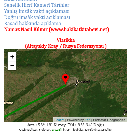
Senelik Hicrî Kamerî Târîhler
Yanlış imsâk vakti açıklaması
Doğru imsâk vakti açıklaması
Rasad hakkında açıklama
Namaz Nasıl Kılınır (www.hakikatkitabevi.net)
Vlasikha
(Altayskiy Kray / Rusya Federasyonu )
+
−
Leaflet
| Powered by
Esri
|
Earthstar Geographics
Arz :
53° 18' Kuzey,
Tûl :
83° 34' Doğu
Şehirden Çıkan
yeşil
hat , kıble istikâmetidir.