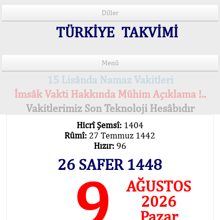
Diller
TÜRKİYE TAKVİMİ
Menü
15 Lisânda Namaz Vakitleri
İmsâk Vakti Hakkında Mühim Açıklama !..
Vakitlerimiz Son Teknoloji Hesâbıdır
Hicrî Şemsî:
1404
Rûmî:
27 Temmuz 1442
Hızır:
96
26 SAFER 1448
9
AĞUSTOS
2026
Pazar