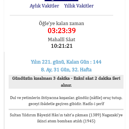
Aylık Vakitler
Yıllık Vakitler
Öğle'ye kalan zaman
03:23:38
Mahallî Sâat
10:21:22
Yılın 221. günü, Kalan Gün : 144
8. Ay, 31 Gün, 32. Hafta
Gündüzün kısalması 3 dakika - Ezânî sâat 2 dakika ileri
alınır.
Dul ve yetimlerin ihtiyacına koşanlar, gündüz (nâfile) oruç tutup,
geceyi ibâdetle geçiren gibidir. Hadîs-i şerîf
Sultan Yıldırım Bâyezid Hân’ın taht’a çıkması (1389) Nagazaki’ye
ikinci atom bombası atıldı (1945)