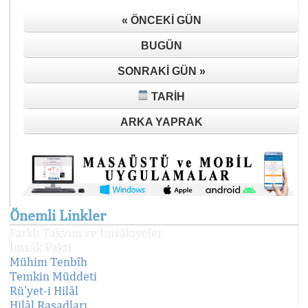
« ÖNCEKI GÜN
BUGÜN
SONRAKI GÜN »
TARIH
ARKA YAPRAK
Önemli Linkler
Farklı Takvim ve İmsâkiyeler
İmsâk Vakti
Mühim Tenbîh
Temkin Müddeti
Rü'yet-i Hilâl
Hilâl Rasadları