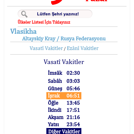
Ülkeler Listesi İçin Tıklayınız
Vlasikha
Altayskiy Kray / Rusya Federasyonu
Vasatî Vakitler
Ezânî Vakitler
/
Vasatî Vakitler
İmsâk
02:30
Sabâh
03:03
Güneş
05:46
İşrak
06:51
Öğle
13:45
İkindi
17:51
Akşam
21:16
Yatsı
23:54
Diğer Vakitler