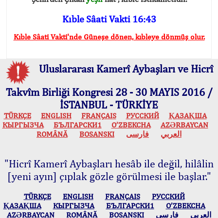
Kıble Sâati Vakti 16:43
Kıble Sâati Vakti'nde Güneşe dönen, kıbleye dönmüş olur.
Uluslararası Kamerî Aybaşları ve Hicrî
Takvîm Birliği Kongresi 28 - 30 MAYIS 2016 /
İSTANBUL - TÜRKİYE
TÜRKÇE
ENGLISH
FRANÇAIS
РУССКИЙ
ҚАЗАҚША
КЫPГЫЗЧA
БЪЛГАРСКИ1
O’ZBEKCHA
AZӘRBAYCAN
ROMÂNĂ
BOSANSKI
فارسی
العربي
"Hicrî Kamerî Aybaşları hesâb ile değil, hilâlin
[yeni ayın] çıplak gözle görülmesi ile başlar."
TÜRKÇE
ENGLISH
FRANÇAIS
РУССКИЙ
ҚАЗАҚША
КЫPГЫЗЧA
БЪЛГАРСКИ1
O’ZBEKCHA
AZӘRBAYCAN
ROMÂNĂ
BOSANSKI
فارسی
العربي