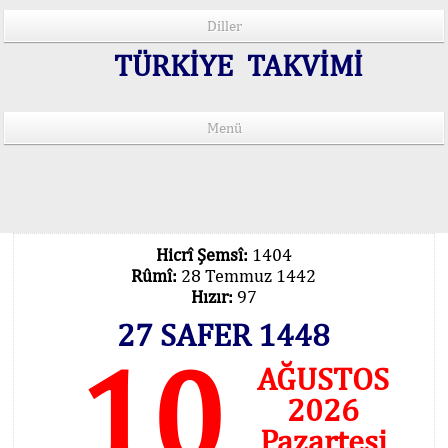
Diller
TÜRKİYE TAKVİMİ
Menü
15 Lisânda Namaz Vakitleri
İmsâk Vakti Hakkında Mühim Açıklama !..
Vakitlerimiz Son Teknoloji Hesâbıdır
Hicrî Şemsî:
1404
Rûmî:
28 Temmuz 1442
Hızır:
97
27 SAFER 1448
10
AĞUSTOS
2026
Pazartesi