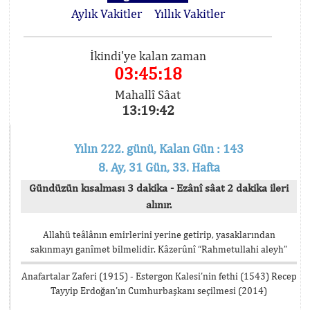
Aylık Vakitler
Yıllık Vakitler
İkindi'ye kalan zaman
03:45:18
Mahallî Sâat
13:19:42
Yılın 222. günü, Kalan Gün : 143
8. Ay, 31 Gün, 33. Hafta
Gündüzün kısalması 3 dakika - Ezânî sâat 2 dakika ileri
alınır.
Allahü teâlânın emirlerini yerine getirip, yasaklarından
sakınmayı ganîmet bilmelidir. Kâzerûnî “Rahmetullahi aleyh”
Anafartalar Zaferi (1915) - Estergon Kalesi’nin fethi (1543) Recep
Tayyip Erdoğan’ın Cumhurbaşkanı seçilmesi (2014)