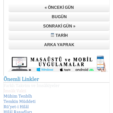
« ÖNCEKI GÜN
BUGÜN
SONRAKI GÜN »
TARIH
ARKA YAPRAK
Önemli Linkler
Farklı Takvim ve İmsâkiyeler
İmsâk Vakti
Mühim Tenbîh
Temkin Müddeti
Rü'yet-i Hilâl
Hilâl Rasadları