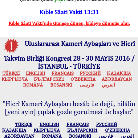
Kıble Sâati Vakti 13:31
Kıble Sâati Vakti'nde Güneşe dönen, kıbleye dönmüş olur.
Uluslararası Kamerî Aybaşları ve Hicrî
Takvîm Birliği Kongresi 28 - 30 MAYIS 2016 /
İSTANBUL - TÜRKİYE
TÜRKÇE
ENGLISH
FRANÇAIS
РУССКИЙ
ҚАЗАҚША
КЫPГЫЗЧA
БЪЛГАРСКИ1
O’ZBEKCHA
AZӘRBAYCAN
ROMÂNĂ
BOSANSKI
فارسی
العربي
"Hicrî Kamerî Aybaşları hesâb ile değil, hilâlin
[yeni ayın] çıplak gözle görülmesi ile başlar."
TÜRKÇE
ENGLISH
FRANÇAIS
РУССКИЙ
ҚАЗАҚША
КЫPГЫЗЧA
БЪЛГАРСКИ1
O’ZBEKCHA
AZӘRBAYCAN
ROMÂNĂ
BOSANSKI
فارسی
العربي