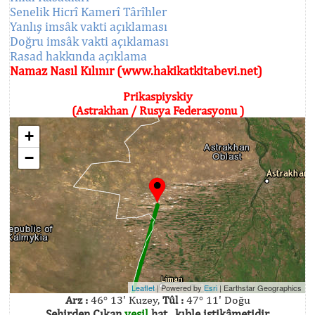
Senelik Hicrî Kamerî Târîhler
Yanlış imsâk vakti açıklaması
Doğru imsâk vakti açıklaması
Rasad hakkında açıklama
Namaz Nasıl Kılınır (www.hakikatkitabevi.net)
Prikaspiyskiy
(Astrakhan / Rusya Federasyonu )
+
−
Leaflet
| Powered by
Esri
|
Earthstar Geographics
Arz :
46° 13' Kuzey,
Tûl :
47° 11' Doğu
Şehirden Çıkan
yeşil
hat , kıble istikâmetidir.