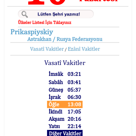
Ülkeler Listesi İçin Tıklayınız
Prikaspiyskiy
Astrakhan / Rusya Federasyonu
Vasatî Vakitler
Ezânî Vakitler
/
Vasatî Vakitler
İmsâk
03:21
Sabâh
03:41
Güneş
05:37
İşrak
06:30
Öğle
13:08
İkindi
17:05
Akşam
20:16
Yatsı
22:14
Diğer Vakitler