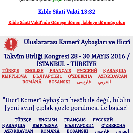
Kıble Sâati Vakti 13:32
Kıble Sâati Vakti'nde Güneşe dönen, kıbleye dönmüş olur.
Uluslararası Kamerî Aybaşları ve Hicrî
Takvîm Birliği Kongresi 28 - 30 MAYIS 2016 /
İSTANBUL - TÜRKİYE
TÜRKÇE
ENGLISH
FRANÇAIS
РУССКИЙ
ҚАЗАҚША
КЫPГЫЗЧA
БЪЛГАРСКИ1
O’ZBEKCHA
AZӘRBAYCAN
ROMÂNĂ
BOSANSKI
فارسی
العربي
"Hicrî Kamerî Aybaşları hesâb ile değil, hilâlin
[yeni ayın] çıplak gözle görülmesi ile başlar."
TÜRKÇE
ENGLISH
FRANÇAIS
РУССКИЙ
ҚАЗАҚША
КЫPГЫЗЧA
БЪЛГАРСКИ1
O’ZBEKCHA
AZӘRBAYCAN
ROMÂNĂ
BOSANSKI
فارسی
العربي