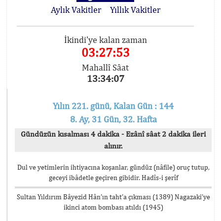
Aylık Vakitler
Yıllık Vakitler
İkindi'ye kalan zaman
03:27:52
Mahallî Sâat
13:34:08
Yılın 221. günü, Kalan Gün : 144
8. Ay, 31 Gün, 32. Hafta
Gündüzün kısalması 4 dakika - Ezânî sâat 2 dakika ileri
alınır.
Dul ve yetimlerin ihtiyacına koşanlar, gündüz (nâfile) oruç tutup,
geceyi ibâdetle geçiren gibidir. Hadîs-i şerîf
Sultan Yıldırım Bâyezid Hân’ın taht’a çıkması (1389) Nagazaki’ye
ikinci atom bombası atıldı (1945)