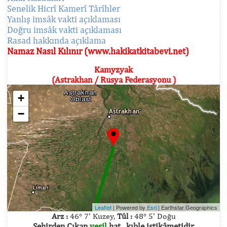
Senelik Hicrî Kamerî Târîhler
Yanlış imsâk vakti açıklaması
Doğru imsâk vakti açıklaması
Rasad hakkında açıklama
Namaz Nasıl Kılınır (www.hakikatkitabevi.net)
Kamyzyak
(Astrakhan / Rusya Federasyonu )
+
−
Leaflet
| Powered by
Esri
|
Earthstar Geographics
Arz :
46° 7' Kuzey,
Tûl :
48° 5' Doğu
Şehirden Çıkan
yeşil
hat , kıble istikâmetidir.