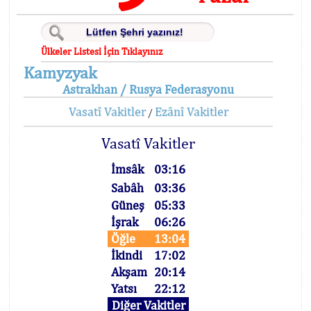
Ülkeler Listesi İçin Tıklayınız
Kamyzyak
Astrakhan / Rusya Federasyonu
Vasatî Vakitler
Ezânî Vakitler
/
Vasatî Vakitler
İmsâk
03:16
Sabâh
03:36
Güneş
05:33
İşrak
06:26
Öğle
13:04
İkindi
17:02
Akşam
20:14
Yatsı
22:12
Diğer Vakitler