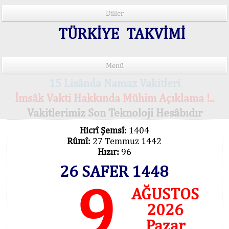
Diller
TÜRKİYE TAKVİMİ
Menü
15 Lisânda Namaz Vakitleri
İmsâk Vakti Hakkında Mühim Açıklama !..
Vakitlerimiz Son Teknoloji Hesâbıdır
Hicrî Şemsî:
1404
Rûmî:
27 Temmuz 1442
Hızır:
96
26 SAFER 1448
9
AĞUSTOS
2026
Pazar