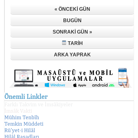
« ÖNCEKI GÜN
BUGÜN
SONRAKI GÜN »
TARIH
ARKA YAPRAK
Önemli Linkler
Farklı Takvim ve İmsâkiyeler
İmsâk Vakti
Mühim Tenbîh
Temkin Müddeti
Rü'yet-i Hilâl
Hilâl Rasadları