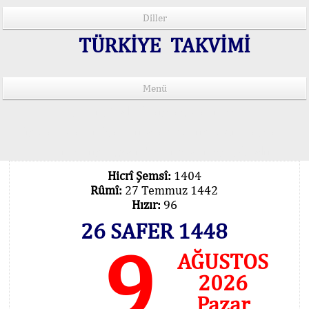
Diller
TÜRKİYE TAKVİMİ
Menü
15 Lisânda Namaz Vakitleri
İmsâk Vakti Hakkında Mühim Açıklama !..
Vakitlerimiz Son Teknoloji Hesâbıdır
Hicrî Şemsî:
1404
Rûmî:
27 Temmuz 1442
Hızır:
96
26 SAFER 1448
9
AĞUSTOS
2026
Pazar