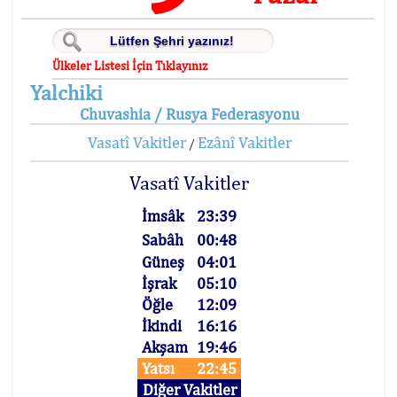
Ülkeler Listesi İçin Tıklayınız
Yalchiki
Chuvashia / Rusya Federasyonu
Vasatî Vakitler
Ezânî Vakitler
/
Vasatî Vakitler
İmsâk
23:39
Sabâh
00:48
Güneş
04:01
İşrak
05:10
Öğle
12:09
İkindi
16:16
Akşam
19:46
Yatsı
22:45
Diğer Vakitler