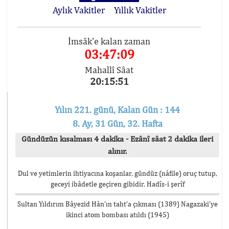
Aylık Vakitler
Yıllık Vakitler
İmsâk'e kalan zaman
03:47:09
Mahallî Sâat
20:15:51
Yılın 221. günü, Kalan Gün : 144
8. Ay, 31 Gün, 32. Hafta
Gündüzün kısalması 4 dakika - Ezânî sâat 2 dakika ileri
alınır.
Dul ve yetimlerin ihtiyacına koşanlar, gündüz (nâfile) oruç tutup,
geceyi ibâdetle geçiren gibidir. Hadîs-i şerîf
Sultan Yıldırım Bâyezid Hân’ın taht’a çıkması (1389) Nagazaki’ye
ikinci atom bombası atıldı (1945)