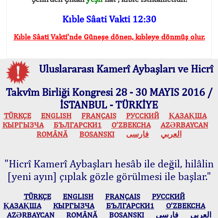
Kıble Sâati Vakti 12:30
Kıble Sâati Vakti'nde Güneşe dönen, kıbleye dönmüş olur.
Uluslararası Kamerî Aybaşları ve Hicrî
Takvîm Birliği Kongresi 28 - 30 MAYIS 2016 /
İSTANBUL - TÜRKİYE
TÜRKÇE
ENGLISH
FRANÇAIS
РУССКИЙ
ҚАЗАҚША
КЫPГЫЗЧA
БЪЛГАРСКИ1
O’ZBEKCHA
AZӘRBAYCAN
ROMÂNĂ
BOSANSKI
فارسی
العربي
"Hicrî Kamerî Aybaşları hesâb ile değil, hilâlin
[yeni ayın] çıplak gözle görülmesi ile başlar."
TÜRKÇE
ENGLISH
FRANÇAIS
РУССКИЙ
ҚАЗАҚША
КЫPГЫЗЧA
БЪЛГАРСКИ1
O’ZBEKCHA
AZӘRBAYCAN
ROMÂNĂ
BOSANSKI
فارسی
العربي