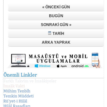
« ÖNCEKI GÜN
BUGÜN
SONRAKI GÜN »
TARIH
ARKA YAPRAK
Önemli Linkler
Farklı Takvim ve İmsâkiyeler
İmsâk Vakti
Mühim Tenbîh
Temkin Müddeti
Rü'yet-i Hilâl
Hilâl Rasadları