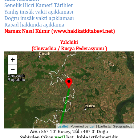
Senelik Hicrî Kamerî Târîhler
Yanlış imsâk vakti açıklaması
Doğru imsâk vakti açıklaması
Rasad hakkında açıklama
Namaz Nasıl Kılınır (www.hakikatkitabevi.net)
Yalchiki
(Chuvashia / Rusya Federasyonu )
+
−
Leaflet
| Powered by
Esri
|
Earthstar Geographics
Arz :
55° 10' Kuzey,
Tûl :
48° 0' Doğu
Şehirden Çıkan
yeşil
hat , kıble istikâmetidir.