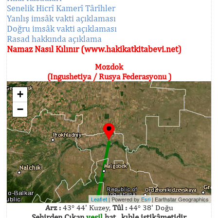
Senelik Hicrî Kamerî Târîhler
Yanlış imsâk vakti açıklaması
Doğru imsâk vakti açıklaması
Rasad hakkında açıklama
Namaz Nasıl Kılınır (www.hakikatkitabevi.net)
Mozdok
(Ingushetiya / Rusya Federasyonu )
+
−
Leaflet
| Powered by
Esri
|
Earthstar Geographics
Arz :
43° 44' Kuzey,
Tûl :
44° 38' Doğu
Şehirden Çıkan
yeşil
hat , kıble istikâmetidir.