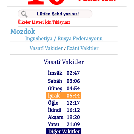
Ülkeler Listesi İçin Tıklayınız
Mozdok
Ingushetiya / Rusya Federasyonu
Vasatî Vakitler
Ezânî Vakitler
/
Vasatî Vakitler
İmsâk
02:47
Sabâh
03:06
Güneş
04:54
İşrak
05:44
Öğle
12:17
İkindi
16:12
Akşam
19:20
Yatsı
21:09
Diğer Vakitler