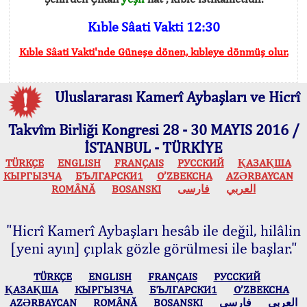
Kıble Sâati Vakti 12:30
Kıble Sâati Vakti'nde Güneşe dönen, kıbleye dönmüş olur.
Uluslararası Kamerî Aybaşları ve Hicrî
Takvîm Birliği Kongresi 28 - 30 MAYIS 2016 /
İSTANBUL - TÜRKİYE
TÜRKÇE
ENGLISH
FRANÇAIS
РУССКИЙ
ҚАЗАҚША
КЫPГЫЗЧA
БЪЛГАРСКИ1
O’ZBEKCHA
AZӘRBAYCAN
ROMÂNĂ
BOSANSKI
فارسی
العربي
"Hicrî Kamerî Aybaşları hesâb ile değil, hilâlin
[yeni ayın] çıplak gözle görülmesi ile başlar."
TÜRKÇE
ENGLISH
FRANÇAIS
РУССКИЙ
ҚАЗАҚША
КЫPГЫЗЧA
БЪЛГАРСКИ1
O’ZBEKCHA
AZӘRBAYCAN
ROMÂNĂ
BOSANSKI
فارسی
العربي