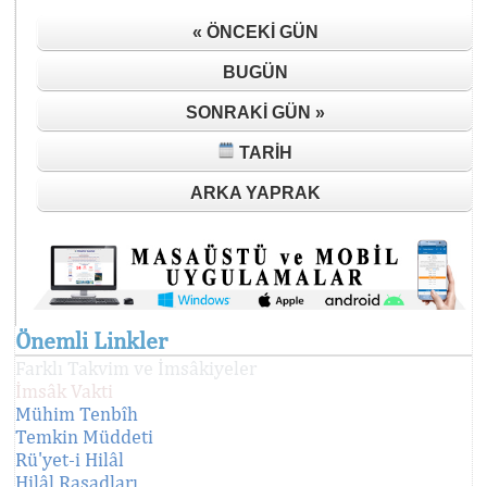
« ÖNCEKI GÜN
BUGÜN
SONRAKI GÜN »
TARIH
ARKA YAPRAK
Önemli Linkler
Farklı Takvim ve İmsâkiyeler
İmsâk Vakti
Mühim Tenbîh
Temkin Müddeti
Rü'yet-i Hilâl
Hilâl Rasadları