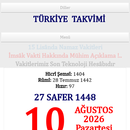
Diller
TÜRKİYE TAKVİMİ
Menü
15 Lisânda Namaz Vakitleri
İmsâk Vakti Hakkında Mühim Açıklama !..
Vakitlerimiz Son Teknoloji Hesâbıdır
Hicrî Şemsî:
1404
Rûmî:
28 Temmuz 1442
Hızır:
97
27 SAFER 1448
10
AĞUSTOS
2026
Pazartesi