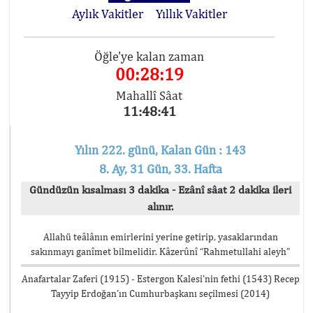
Aylık Vakitler
Yıllık Vakitler
Öğle'ye kalan zaman
00:28:19
Mahallî Sâat
11:48:41
Yılın 222. günü, Kalan Gün : 143
8. Ay, 31 Gün, 33. Hafta
Gündüzün kısalması 3 dakika - Ezânî sâat 2 dakika ileri
alınır.
Allahü teâlânın emirlerini yerine getirip, yasaklarından
sakınmayı ganîmet bilmelidir. Kâzerûnî “Rahmetullahi aleyh”
Anafartalar Zaferi (1915) - Estergon Kalesi’nin fethi (1543) Recep
Tayyip Erdoğan’ın Cumhurbaşkanı seçilmesi (2014)