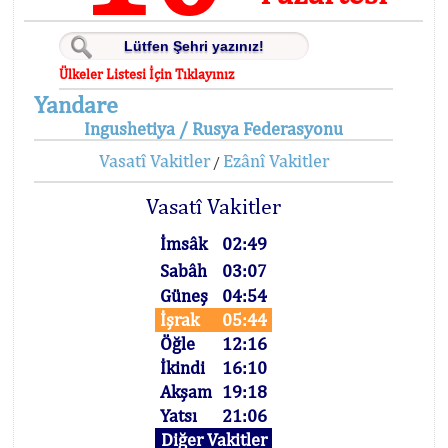
Ülkeler Listesi İçin Tıklayınız
Yandare
Ingushetiya / Rusya Federasyonu
Vasatî Vakitler
Ezânî Vakitler
/
Vasatî Vakitler
İmsâk
02:49
Sabâh
03:07
Güneş
04:54
İşrak
05:44
Öğle
12:16
İkindi
16:10
Akşam
19:18
Yatsı
21:06
Diğer Vakitler