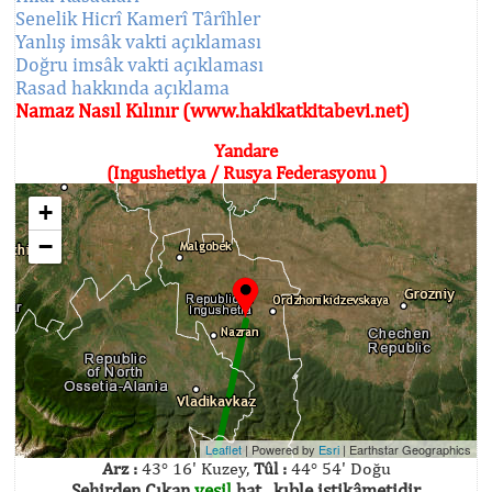
Senelik Hicrî Kamerî Târîhler
Yanlış imsâk vakti açıklaması
Doğru imsâk vakti açıklaması
Rasad hakkında açıklama
Namaz Nasıl Kılınır (www.hakikatkitabevi.net)
Yandare
(Ingushetiya / Rusya Federasyonu )
+
−
Leaflet
| Powered by
Esri
|
Earthstar Geographics
Arz :
43° 16' Kuzey,
Tûl :
44° 54' Doğu
Şehirden Çıkan
yeşil
hat , kıble istikâmetidir.