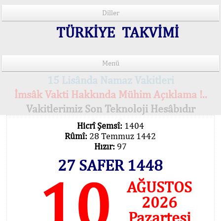
Diller
TÜRKİYE TAKVİMİ
Menü
15 Lisânda Namaz Vakitleri
İmsâk Vakti Hakkında Mühim Açıklama !..
Vakitlerimiz Son Teknoloji Hesâbıdır
Hicrî Şemsî:
1404
Rûmî:
28 Temmuz 1442
Hızır:
97
27 SAFER 1448
10
AĞUSTOS
2026
Pazartesi