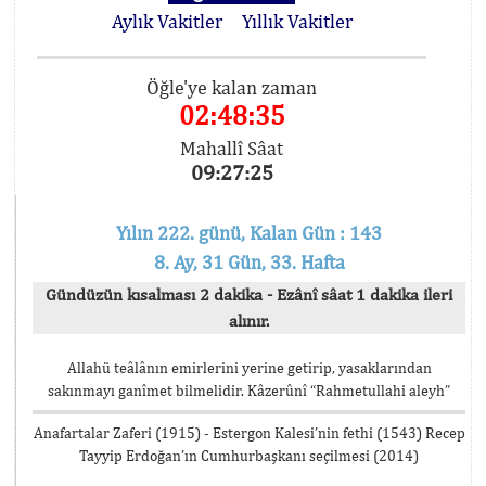
Aylık Vakitler
Yıllık Vakitler
Öğle'ye kalan zaman
02:48:34
Mahallî Sâat
09:27:26
Yılın 222. günü, Kalan Gün : 143
8. Ay, 31 Gün, 33. Hafta
Gündüzün kısalması 2 dakika - Ezânî sâat 1 dakika ileri
alınır.
Allahü teâlânın emirlerini yerine getirip, yasaklarından
sakınmayı ganîmet bilmelidir. Kâzerûnî “Rahmetullahi aleyh”
Anafartalar Zaferi (1915) - Estergon Kalesi’nin fethi (1543) Recep
Tayyip Erdoğan’ın Cumhurbaşkanı seçilmesi (2014)