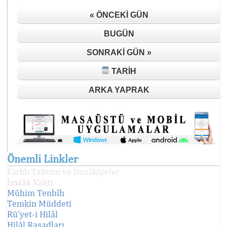
« ÖNCEKI GÜN
BUGÜN
SONRAKI GÜN »
TARIH
ARKA YAPRAK
Önemli Linkler
Farklı Takvim ve İmsâkiyeler
İmsâk Vakti
Mühim Tenbîh
Temkin Müddeti
Rü'yet-i Hilâl
Hilâl Rasadları