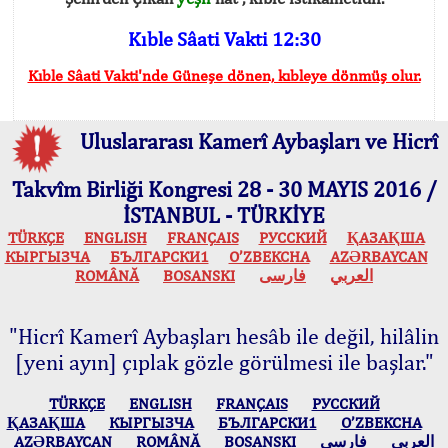
Kıble Sâati Vakti 12:30
Kıble Sâati Vakti'nde Güneşe dönen, kıbleye dönmüş olur.
Uluslararası Kamerî Aybaşları ve Hicrî
Takvîm Birliği Kongresi 28 - 30 MAYIS 2016 /
İSTANBUL - TÜRKİYE
TÜRKÇE
ENGLISH
FRANÇAIS
РУССКИЙ
ҚАЗАҚША
КЫPГЫЗЧA
БЪЛГАРСКИ1
O’ZBEKCHA
AZӘRBAYCAN
ROMÂNĂ
BOSANSKI
فارسی
العربي
"Hicrî Kamerî Aybaşları hesâb ile değil, hilâlin
[yeni ayın] çıplak gözle görülmesi ile başlar."
TÜRKÇE
ENGLISH
FRANÇAIS
РУССКИЙ
ҚАЗАҚША
КЫPГЫЗЧA
БЪЛГАРСКИ1
O’ZBEKCHA
AZӘRBAYCAN
ROMÂNĂ
BOSANSKI
فارسی
العربي