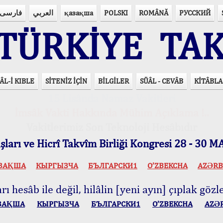
فارسی
العربي
қазақша
POLSKI
ROMÂNĂ
РУССКИЙ
ÜRKİYE TAK
ÂL-İ KIBLE
SİTENİZ İÇİN
BİLGİLER
SÜÂL - CEVÂB
KİTÂBLA
15 Lisânda Namaz Vakitleri
İmsâk Vakti Hakkında Mühim Açıklama !..
Vakitlerimiz Son Teknoloji Hesâbıdır
ları ve Hicrî Takvîm Birliği Kongresi 28 - 30
ЗАҚША
КЫPГЫЗЧA
БЪЛГАРСКИ1
O’ZBEKCHA
AZӘRB
ı hesâb ile değil, hilâlin [yeni ayın] çıplak gözle
ЗАҚША
КЫPГЫЗЧA
БЪЛГАРСКИ1
O’ZBEKCHA
AZӘ