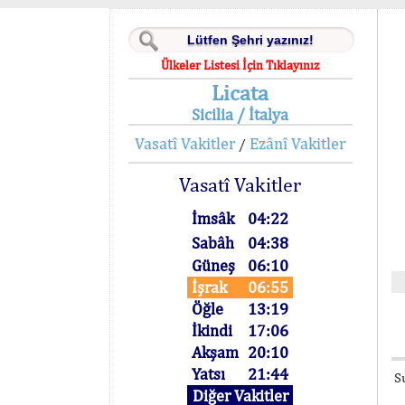
Ülkeler Listesi İçin Tıklayınız
Licata
Sicilia / İtalya
Vasatî Vakitler
Ezânî Vakitler
/
Vasatî Vakitler
İmsâk
04:22
Sabâh
04:38
Güneş
06:10
İşrak
06:55
Öğle
13:19
İkindi
17:06
Akşam
20:10
Yatsı
21:44
S
Diğer Vakitler