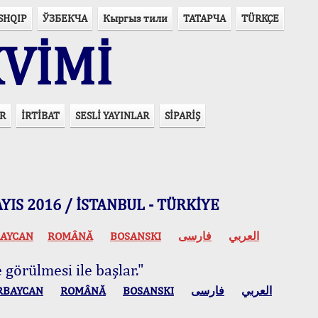
SHQIP
ЎЗБЕКЧА
Кыргыз тили
ТАТАРЧА
TÜRKÇE
VİMİ
R
İRTİBAT
SESLİ YAYINLAR
SİPARİŞ
 MAYIS 2016 / İSTANBUL - TÜRKİYE
AYCAN
ROMÂNĂ
BOSANSKI
فارسی
العربي
 görülmesi ile başlar."
RBAYCAN
ROMÂNĂ
BOSANSKI
فارسی
العربي