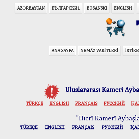
AZӘRBAYCAN
БЪЛГАРСКИ1
BOSANSKI
ENGLISH
T
ANA SAYFA
NEMÂZ VAKİTLERİ
İSTİKB
Uluslararası Kamerî Aybaş
TÜRKÇE
ENGLISH
FRANÇAIS
РУССКИЙ
ҚА
"Hicrî Kamerî Aybaşlar
TÜRKÇE
ENGLISH
FRANÇAIS
РУССКИЙ
ҚА