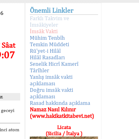
Önemli Linkler
96
Farklı Takvim ve
İmsâkiyeler
İmsâk Vakti
Mühim Tenbîh
 Sâat
Temkin Müddeti
Rü'yet-i Hilâl
9:07
Hilâl Rasadları
Senelik Hicrî Kamerî
Târîhler
Yanlış imsâk vakti
açıklaması
Doğru imsâk vakti
açıklaması
r.
Rasad hakkında açıklama
Namaz Nasıl Kılınır
 geceyi
(www.hakikatkitabevi.net)
Licata
kinci atom
(Sicilia / İtalya )