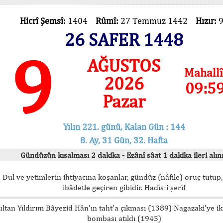
Hicrî Şemsî:
1404
Rûmî:
27 Temmuz 1442
Hızır:
26 SAFER 1448
9
AĞUSTOS
Mahallî
2026
09:5
Pazar
Yılın 221. günü, Kalan Gün : 144
8. Ay, 31 Gün, 32. Hafta
Gündüzün kısalması 2 dakika - Ezânî sâat 1 dakika ileri alını
Dul ve yetimlerin ihtiyacına koşanlar, gündüz (nâfile) oruç tutup,
ibâdetle geçiren gibidir. Hadîs-i şerîf
ultan Yıldırım Bâyezid Hân’ın taht’a çıkması (1389) Nagazaki’ye i
bombası atıldı (1945)