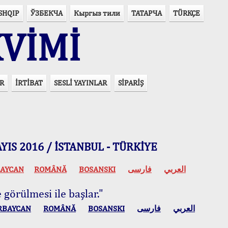
SHQIP
ЎЗБЕКЧА
Кыргыз тили
ТАТАРЧА
TÜRKÇE
VİMİ
R
İRTİBAT
SESLİ YAYINLAR
SİPARİŞ
 MAYIS 2016 / İSTANBUL - TÜRKİYE
AYCAN
ROMÂNĂ
BOSANSKI
فارسی
العربي
 görülmesi ile başlar."
RBAYCAN
ROMÂNĂ
BOSANSKI
فارسی
العربي