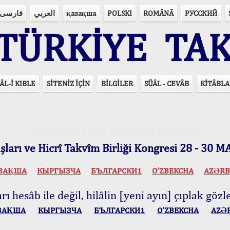
فارسی
العربي
қазақша
POLSKI
ROMÂNĂ
РУССКИЙ
ÜRKİYE TAK
ÂL-İ KIBLE
SİTENİZ İÇİN
BİLGİLER
SÜÂL - CEVÂB
KİTÂBLA
15 Lisânda Namaz Vakitleri
İmsâk Vakti Hakkında Mühim Açıklama !..
Vakitlerimiz Son Teknoloji Hesâbıdır
ları ve Hicrî Takvîm Birliği Kongresi 28 - 30
ЗАҚША
КЫPГЫЗЧA
БЪЛГАРСКИ1
O’ZBEKCHA
AZӘRB
ı hesâb ile değil, hilâlin [yeni ayın] çıplak gözle
ЗАҚША
КЫPГЫЗЧA
БЪЛГАРСКИ1
O’ZBEKCHA
AZӘ