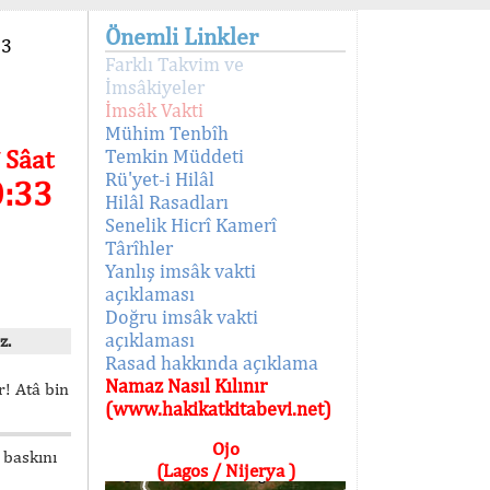
Önemli Linkler
93
Farklı Takvim ve
İmsâkiyeler
İmsâk Vakti
Mühim Tenbîh
 Sâat
Temkin Müddeti
Rü'yet-i Hilâl
0:33
Hilâl Rasadları
Senelik Hicrî Kamerî
Târîhler
Yanlış imsâk vakti
açıklaması
Doğru imsâk vakti
açıklaması
z.
Rasad hakkında açıklama
Namaz Nasıl Kılınır
! Atâ bin
(www.hakikatkitabevi.net)
Ojo
 baskını
(Lagos / Nijerya )