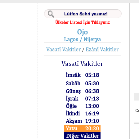
Ülkeler Listesi İçin Tıklayınız
Ojo
Lagos / Nijerya
Vasatî Vakitler
Ezânî Vakitler
/
Vasatî Vakitler
İmsâk
05:18
Sabâh
05:30
Güneş
06:38
İşrak
07:13
Öğle
13:00
C
İkindi
16:19
Akşam
19:10
Yatsı
20:20
Diğer Vakitler