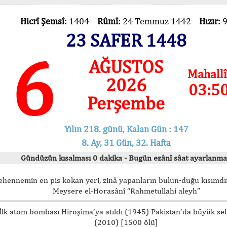
Hicrî Şemsî:
1404
Rûmî:
24 Temmuz 1442
Hızır:
23 SAFER 1448
6
AĞUSTOS
Mahallî
2026
03:5
Perşembe
Yılın 218. günü, Kalan Gün : 147
8. Ay, 31 Gün, 32. Hafta
Gündüzün kısalması 0 dakika - Bugün ezânî sâat ayarlanma
ehennemin en pis kokan yeri, zinâ yapanların bulun-duğu kısımdır
Meysere el-Horasânî “Rahmetullahi aleyh”
İlk atom bombası Hiroşima’ya atıldı (1945) Pakistan’da büyük sel
(2010) [1500 ölü]