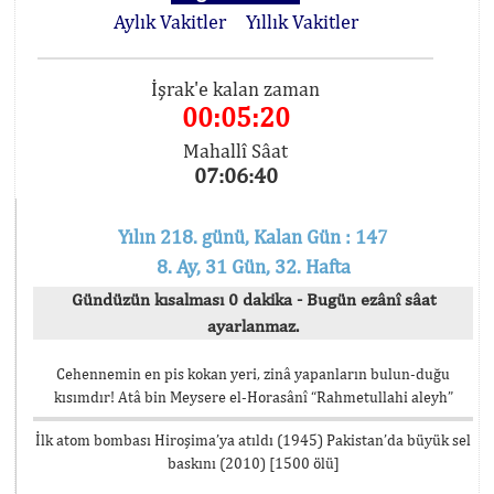
Aylık Vakitler
Yıllık Vakitler
İşrak'e kalan zaman
00:05:20
Mahallî Sâat
07:06:40
Yılın 218. günü, Kalan Gün : 147
8. Ay, 31 Gün, 32. Hafta
Gündüzün kısalması 0 dakika - Bugün ezânî sâat
ayarlanmaz.
Cehennemin en pis kokan yeri, zinâ yapanların bulun-duğu
kısımdır! Atâ bin Meysere el-Horasânî “Rahmetullahi aleyh”
İlk atom bombası Hiroşima’ya atıldı (1945) Pakistan’da büyük sel
baskını (2010) [1500 ölü]