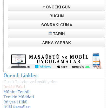
« ÖNCEKI GÜN
BUGÜN
SONRAKI GÜN »
TARIH
ARKA YAPRAK
Önemli Linkler
Farklı Takvim ve İmsâkiyeler
İmsâk Vakti
Mühim Tenbîh
Temkin Müddeti
Rü'yet-i Hilâl
Hilâl Rasadları