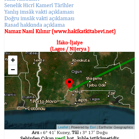
Senelik Hicrî Kamerî Târîhler
Yanlış imsâk vakti açıklaması
Doğru imsâk vakti açıklaması
Rasad hakkında açıklama
Namaz Nasıl Kılınır (www.hakikatkitabevi.net)
İfako-İjaiye
(Lagos / Nijerya )
+
−
Leaflet
| Powered by
Esri
|
Earthstar Geographics
Arz :
6° 41' Kuzey,
Tûl :
3° 17' Doğu
Şehirden Çıkan
yeşil
hat , kıble istikâmetidir.