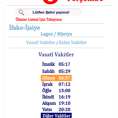
Ülkeler Listesi İçin Tıklayınız
İfako-İjaiye
Lagos / Nijerya
Vasatî Vakitler
Ezânî Vakitler
/
Vasatî Vakitler
İmsâk
05:17
Sabâh
05:29
Güneş
06:37
İşrak
07:12
Öğle
13:00
İkindi
16:19
Akşam
19:10
Yatsı
20:20
Diğer Vakitler