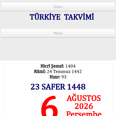
Diller
TÜRKİYE TAKVİMİ
Menü
15 Lisânda Namaz Vakitleri
İmsâk Vakti Hakkında Mühim Açıklama !..
Vakitlerimiz Son Teknoloji Hesâbıdır
Hicrî Şemsî:
1404
Rûmî:
24 Temmuz 1442
Hızır:
93
23 SAFER 1448
6
AĞUSTOS
2026
Perşembe