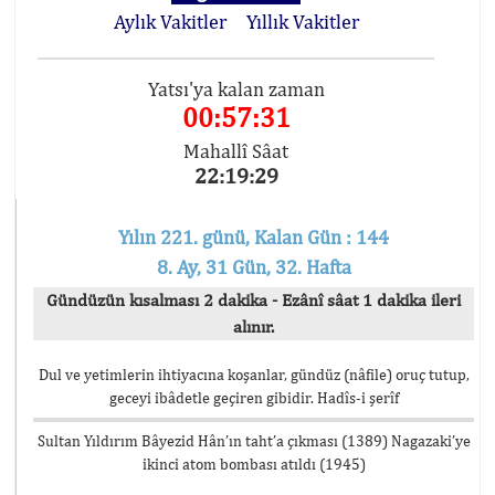
Aylık Vakitler
Yıllık Vakitler
Yatsı'ya kalan zaman
00:57:31
Mahallî Sâat
22:19:29
Yılın 221. günü, Kalan Gün : 144
8. Ay, 31 Gün, 32. Hafta
Gündüzün kısalması 2 dakika - Ezânî sâat 1 dakika ileri
alınır.
Dul ve yetimlerin ihtiyacına koşanlar, gündüz (nâfile) oruç tutup,
geceyi ibâdetle geçiren gibidir. Hadîs-i şerîf
Sultan Yıldırım Bâyezid Hân’ın taht’a çıkması (1389) Nagazaki’ye
ikinci atom bombası atıldı (1945)