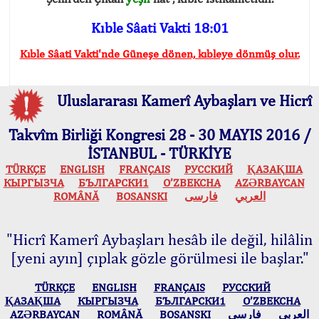
Kıble Sâati Vakti 18:01
Kıble Sâati Vakti'nde Güneşe dönen, kıbleye dönmüş olur.
Uluslararası Kamerî Aybaşları ve Hicrî
Takvîm Birliği Kongresi 28 - 30 MAYIS 2016 /
İSTANBUL - TÜRKİYE
TÜRKÇE
ENGLISH
FRANÇAIS
РУССКИЙ
ҚАЗАҚША
КЫPГЫЗЧA
БЪЛГАРСКИ1
O’ZBEKCHA
AZӘRBAYCAN
ROMÂNĂ
BOSANSKI
فارسی
العربي
"Hicrî Kamerî Aybaşları hesâb ile değil, hilâlin
[yeni ayın] çıplak gözle görülmesi ile başlar."
TÜRKÇE
ENGLISH
FRANÇAIS
РУССКИЙ
ҚАЗАҚША
КЫPГЫЗЧA
БЪЛГАРСКИ1
O’ZBEKCHA
AZӘRBAYCAN
ROMÂNĂ
BOSANSKI
فارسی
العربي