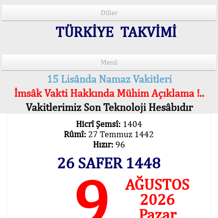
Diller
TÜRKİYE TAKVİMİ
Menü
15 Lisânda Namaz Vakitleri
İmsâk Vakti Hakkında Mühim Açıklama !..
Vakitlerimiz Son Teknoloji Hesâbıdır
Hicrî Şemsî:
1404
Rûmî:
27 Temmuz 1442
Hızır:
96
26 SAFER 1448
9
AĞUSTOS
2026
Pazar