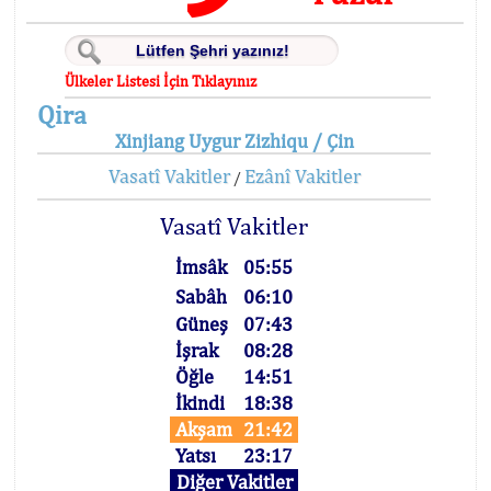
Ülkeler Listesi İçin Tıklayınız
Qira
Xinjiang Uygur Zizhiqu / Çin
Vasatî Vakitler
Ezânî Vakitler
/
Vasatî Vakitler
İmsâk
05:55
Sabâh
06:10
Güneş
07:43
İşrak
08:28
Öğle
14:51
İkindi
18:38
Akşam
21:42
Yatsı
23:17
Diğer Vakitler