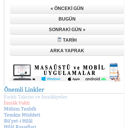
« ÖNCEKI GÜN
BUGÜN
SONRAKI GÜN »
TARIH
ARKA YAPRAK
Önemli Linkler
Farklı Takvim ve İmsâkiyeler
İmsâk Vakti
Mühim Tenbîh
Temkin Müddeti
Rü'yet-i Hilâl
Hilâl Rasadları