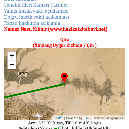
Senelik Hicrî Kamerî Târîhler
Yanlış imsâk vakti açıklaması
Doğru imsâk vakti açıklaması
Rasad hakkında açıklama
Namaz Nasıl Kılınır (www.hakikatkitabevi.net)
Qira
(Xinjiang Uygur Zizhiqu / Çin )
+
−
Leaflet
| Powered by
Esri
|
Earthstar Geographics
Arz :
37° 0' Kuzey,
Tûl :
80° 48' Doğu
Şehirden Çıkan
yeşil
hat , kıble istikâmetidir.