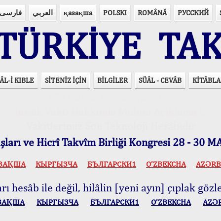
فارسی
العربي
қазақша
POLSKI
ROMÂNĂ
РУССКИЙ
ÜRKİYE TAK
ÂL-İ KIBLE
SİTENİZ İÇİN
BİLGİLER
SÜÂL - CEVÂB
KİTÂBLA
15 Lisânda Namaz Vakitleri
İmsâk Vakti Hakkında Mühim Açıklama !..
Vakitlerimiz Son Teknoloji Hesâbıdır
ları ve Hicrî Takvîm Birliği Kongresi 28 - 30
ЗАҚША
КЫPГЫЗЧA
БЪЛГАРСКИ1
O’ZBEKCHA
AZӘRB
ı hesâb ile değil, hilâlin [yeni ayın] çıplak gözle
ЗАҚША
КЫPГЫЗЧA
БЪЛГАРСКИ1
O’ZBEKCHA
AZӘ