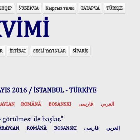
SHQIP
ЎЗБЕКЧА
Кыргыз тили
ТАТАРЧА
TÜRKÇE
VİMİ
R
İRTİBAT
SESLİ YAYINLAR
SİPARİŞ
 MAYIS 2016 / İSTANBUL - TÜRKİYE
AYCAN
ROMÂNĂ
BOSANSKI
فارسی
العربي
 görülmesi ile başlar."
RBAYCAN
ROMÂNĂ
BOSANSKI
فارسی
العربي