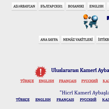
AZӘRBAYCAN
БЪЛГАРСКИ1
BOSANSKI
ENGLISH
T
ANA SAYFA
NEMÂZ VAKİTLERİ
İSTİKB
Uluslararası Kamerî Aybaş
TÜRKÇE
ENGLISH
FRANÇAIS
РУССКИЙ
ҚА
"Hicrî Kamerî Aybaşlar
TÜRKÇE
ENGLISH
FRANÇAIS
РУССКИЙ
ҚА