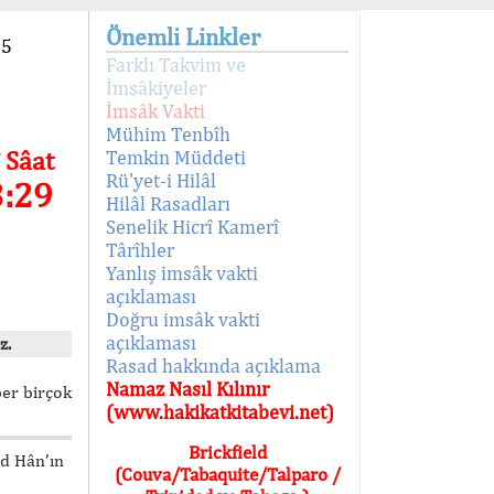
Önemli Linkler
95
Farklı Takvim ve
İmsâkiyeler
İmsâk Vakti
Mühim Tenbîh
 Sâat
Temkin Müddeti
Rü'yet-i Hilâl
3:29
Hilâl Rasadları
Senelik Hicrî Kamerî
Târîhler
Yanlış imsâk vakti
açıklaması
Doğru imsâk vakti
açıklaması
z.
Rasad hakkında açıklama
Namaz Nasıl Kılınır
ber birçok
(www.hakikatkitabevi.net)
Brickfield
ed Hân’ın
(Couva/Tabaquite/Talparo /