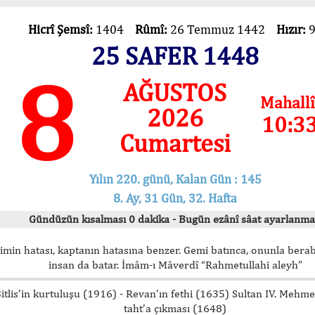
Hicrî Şemsî:
1404
Rûmî:
26 Temmuz 1442
Hızır:
25 SAFER 1448
8
AĞUSTOS
Mahallî
2026
10:3
Cumartesi
Yılın 220. günü, Kalan Gün : 145
8. Ay, 31 Gün, 32. Hafta
Gündüzün kısalması 0 dakika - Bugün ezânî sâat ayarlanma
imin hatası, kaptanın hatasına benzer. Gemi batınca, onunla bera
insan da batar. İmâm-ı Mâverdî “Rahmetullahi aleyh”
itlis’in kurtuluşu (1916) - Revan’ın fethi (1635) Sultan IV. Mehm
taht’a çıkması (1648)