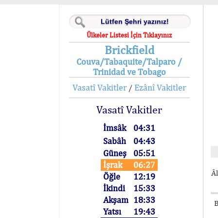
Ülkeler Listesi İçin Tıklayınız
Brickfield
Couva/Tabaquite/Talparo /
Trinidad ve Tobago
Vasatî Vakitler
Ezânî Vakitler
/
Vasatî Vakitler
İmsâk
04:31
Sabâh
04:43
Güneş
05:51
İşrak
06:27
Âl
Öğle
12:19
İkindi
15:33
Akşam
18:33
B
Yatsı
19:43