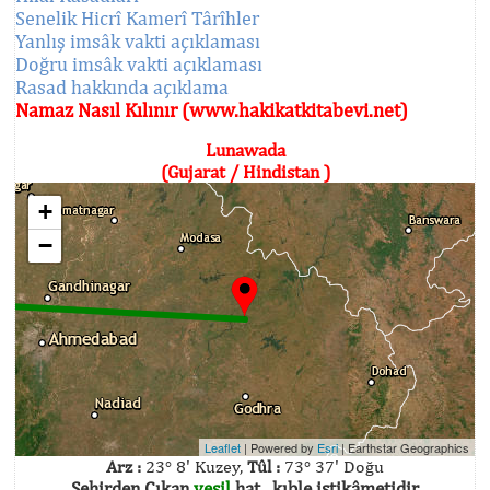
Senelik Hicrî Kamerî Târîhler
Yanlış imsâk vakti açıklaması
Doğru imsâk vakti açıklaması
Rasad hakkında açıklama
Namaz Nasıl Kılınır (www.hakikatkitabevi.net)
Lunawada
(Gujarat / Hindistan )
+
−
Leaflet
| Powered by
Esri
|
Earthstar Geographics
Arz :
23° 8' Kuzey,
Tûl :
73° 37' Doğu
Şehirden Çıkan
yeşil
hat , kıble istikâmetidir.