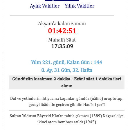
Aylık Vakitler
Yıllık Vakitler
Akşam'a kalan zaman
01:42:51
Mahallî Sâat
17:35:09
Yılın 221. günü, Kalan Gün : 144
8. Ay, 31 Gün, 32. Hafta
Gündüzün kısalması 2 dakika - Ezânî sâat 1 dakika ileri
alınır.
Dul ve yetimlerin ihtiyacına koşanlar, gündüz (nâfile) oruç tutup,
geceyi ibâdetle geçiren gibidir. Hadîs-i şerîf
Sultan Yıldırım Bâyezid Hân’ın taht’a çıkması (1389) Nagazaki’ye
ikinci atom bombası atıldı (1945)