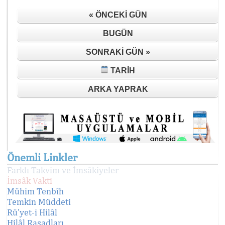
« ÖNCEKI GÜN
BUGÜN
SONRAKI GÜN »
TARIH
ARKA YAPRAK
Önemli Linkler
Farklı Takvim ve İmsâkiyeler
İmsâk Vakti
Mühim Tenbîh
Temkin Müddeti
Rü'yet-i Hilâl
Hilâl Rasadları