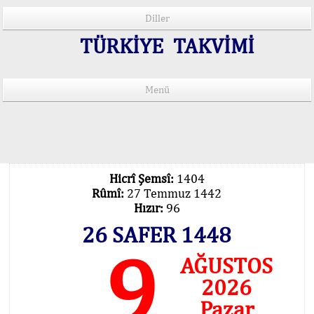
Diller
TÜRKİYE TAKVİMİ
Menü
15 Lisânda Namaz Vakitleri
İmsâk Vakti Hakkında Mühim Açıklama !..
Vakitlerimiz Son Teknoloji Hesâbıdır
Hicrî Şemsî:
1404
Rûmî:
27 Temmuz 1442
Hızır:
96
26 SAFER 1448
9
AĞUSTOS
2026
Pazar