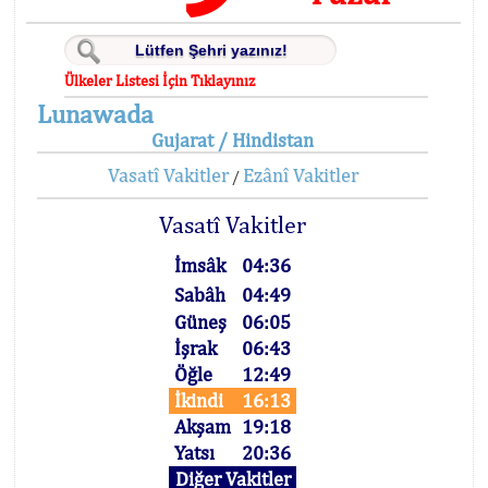
Ülkeler Listesi İçin Tıklayınız
Lunawada
Gujarat / Hindistan
Vasatî Vakitler
Ezânî Vakitler
/
Vasatî Vakitler
İmsâk
04:36
Sabâh
04:49
Güneş
06:05
İşrak
06:43
Öğle
12:49
İkindi
16:13
Akşam
19:18
Yatsı
20:36
Diğer Vakitler