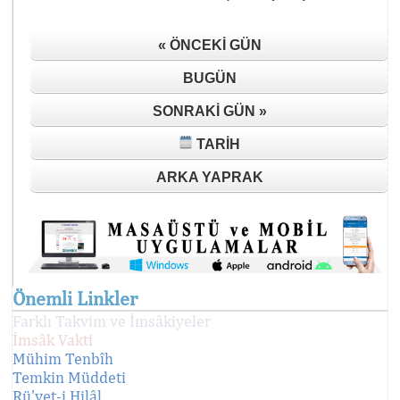
« ÖNCEKI GÜN
BUGÜN
SONRAKI GÜN »
TARIH
ARKA YAPRAK
Önemli Linkler
Farklı Takvim ve İmsâkiyeler
İmsâk Vakti
Mühim Tenbîh
Temkin Müddeti
Rü'yet-i Hilâl