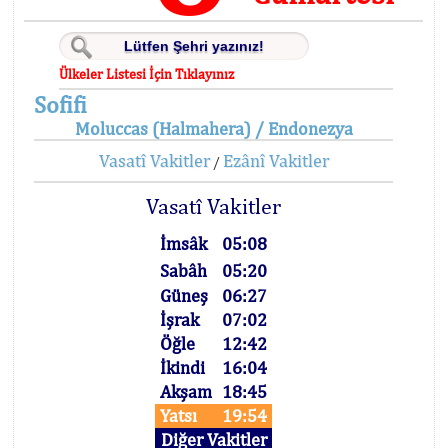
Ülkeler Listesi İçin Tıklayınız
Sofifi
Moluccas (Halmahera) / Endonezya
Vasatî Vakitler
Ezânî Vakitler
/
Vasatî Vakitler
İmsâk
05:08
Sabâh
05:20
Güneş
06:27
İşrak
07:02
Öğle
12:42
İkindi
16:04
Akşam
18:45
Yatsı
19:54
Diğer Vakitler