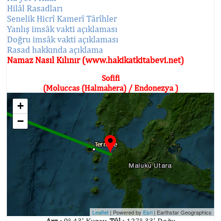
Hilâl Rasadları
Senelik Hicrî Kamerî Târîhler
Yanlış imsâk vakti açıklaması
Doğru imsâk vakti açıklaması
Rasad hakkında açıklama
Namaz Nasıl Kılınır (www.hakikatkitabevi.net)
Sofifi
(Moluccas (Halmahera) / Endonezya )
+
−
Leaflet
| Powered by
Esri
|
Earthstar Geographics
Arz :
0° 43' Kuzey,
Tûl :
127° 33' Doğu