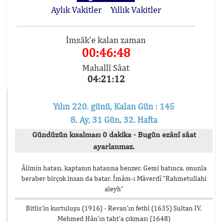
Aylık Vakitler
Yıllık Vakitler
İmsâk'e kalan zaman
00:46:48
Mahallî Sâat
04:21:12
Yılın 220. günü, Kalan Gün : 145
8. Ay, 31 Gün, 32. Hafta
Gündüzün kısalması 0 dakika - Bugün ezânî sâat
ayarlanmaz.
Âlimin hatası, kaptanın hatasına benzer. Gemi batınca, onunla
beraber birçok insan da batar. İmâm-ı Mâverdî “Rahmetullahi
aleyh”
Bitlis’in kurtuluşu (1916) - Revan’ın fethi (1635) Sultan IV.
Mehmed Hân’ın taht’a çıkması (1648)