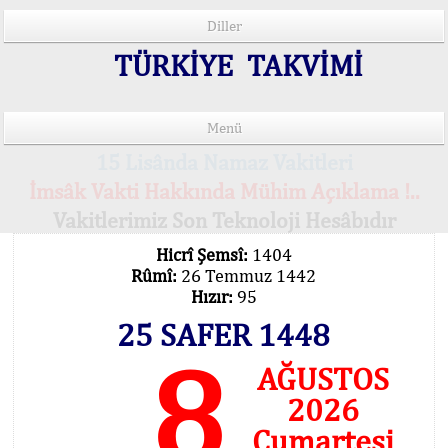
Diller
TÜRKİYE TAKVİMİ
Menü
15 Lisânda Namaz Vakitleri
İmsâk Vakti Hakkında Mühim Açıklama !..
Vakitlerimiz Son Teknoloji Hesâbıdır
Hicrî Şemsî:
1404
Rûmî:
26 Temmuz 1442
Hızır:
95
25 SAFER 1448
8
AĞUSTOS
2026
Cumartesi