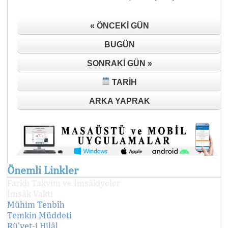
« ÖNCEKI GÜN
BUGÜN
SONRAKI GÜN »
TARIH
ARKA YAPRAK
Önemli Linkler
Farklı Takvim ve İmsâkiyeler
İmsâk Vakti
Mühim Tenbîh
Temkin Müddeti
Rü'yet-i Hilâl