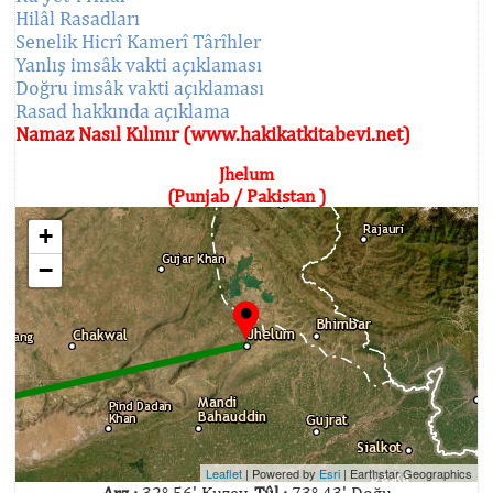
Hilâl Rasadları
Senelik Hicrî Kamerî Târîhler
Yanlış imsâk vakti açıklaması
Doğru imsâk vakti açıklaması
Rasad hakkında açıklama
Namaz Nasıl Kılınır (www.hakikatkitabevi.net)
Jhelum
(Punjab / Pakistan )
+
−
Leaflet
| Powered by
Esri
|
Earthstar Geographics
Arz :
32° 56' Kuzey,
Tûl :
73° 43' Doğu