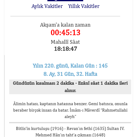
Aylık Vakitler
Yıllık Vakitler
Akşam'a kalan zaman
00:45:12
Mahallî Sâat
18:18:48
Yılın 220. günü, Kalan Gün : 145
8. Ay, 31 Gün, 32. Hafta
Gündüzün kısalması 2 dakika - Ezânî sâat 1 dakika ileri
alınır.
Âlimin hatası, kaptanın hatasına benzer. Gemi batınca, onunla
beraber birçok insan da batar. İmâm-ı Mâverdî “Rahmetullahi
aleyh”
Bitlis’in kurtuluşu (1916) - Revan’ın fethi (1635) Sultan IV.
Mehmed Hân’ın taht’a çıkması (1648)