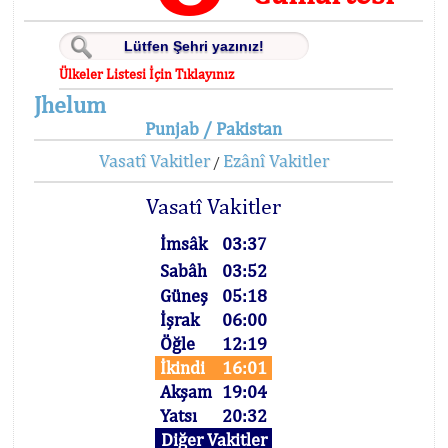
Ülkeler Listesi İçin Tıklayınız
Jhelum
Punjab / Pakistan
Vasatî Vakitler
Ezânî Vakitler
/
Vasatî Vakitler
İmsâk
03:37
Sabâh
03:52
Güneş
05:18
İşrak
06:00
Öğle
12:19
İkindi
16:01
Akşam
19:04
Yatsı
20:32
Diğer Vakitler