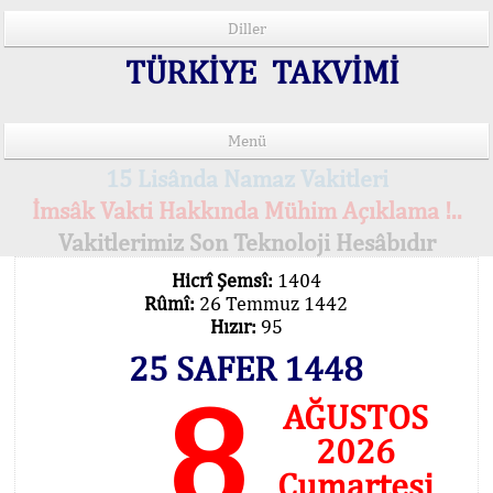
Diller
TÜRKİYE TAKVİMİ
Menü
15 Lisânda Namaz Vakitleri
İmsâk Vakti Hakkında Mühim Açıklama !..
Vakitlerimiz Son Teknoloji Hesâbıdır
Hicrî Şemsî:
1404
Rûmî:
26 Temmuz 1442
Hızır:
95
25 SAFER 1448
8
AĞUSTOS
2026
Cumartesi