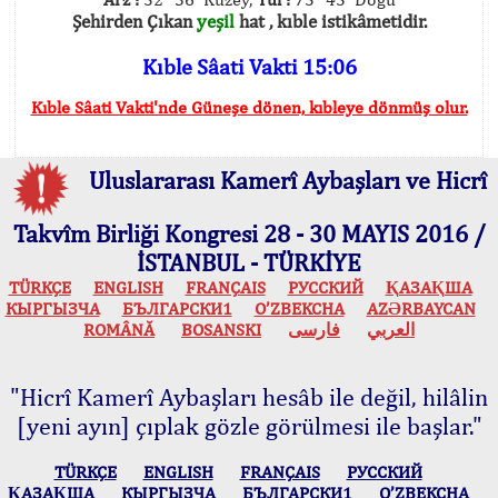
Şehirden Çıkan
yeşil
hat , kıble istikâmetidir.
Kıble Sâati Vakti 15:06
Kıble Sâati Vakti'nde Güneşe dönen, kıbleye dönmüş olur.
Uluslararası Kamerî Aybaşları ve Hicrî
Takvîm Birliği Kongresi 28 - 30 MAYIS 2016 /
İSTANBUL - TÜRKİYE
TÜRKÇE
ENGLISH
FRANÇAIS
РУССКИЙ
ҚАЗАҚША
КЫPГЫЗЧA
БЪЛГАРСКИ1
O’ZBEKCHA
AZӘRBAYCAN
ROMÂNĂ
BOSANSKI
فارسی
العربي
"Hicrî Kamerî Aybaşları hesâb ile değil, hilâlin
[yeni ayın] çıplak gözle görülmesi ile başlar."
TÜRKÇE
ENGLISH
FRANÇAIS
РУССКИЙ
ҚАЗАҚША
КЫPГЫЗЧA
БЪЛГАРСКИ1
O’ZBEKCHA