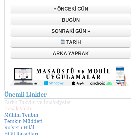
« ÖNCEKI GÜN
BUGÜN
SONRAKI GÜN »
TARIH
ARKA YAPRAK
Önemli Linkler
Farklı Takvim ve İmsâkiyeler
İmsâk Vakti
Mühim Tenbîh
Temkin Müddeti
Rü'yet-i Hilâl
Hilâl Rasadları