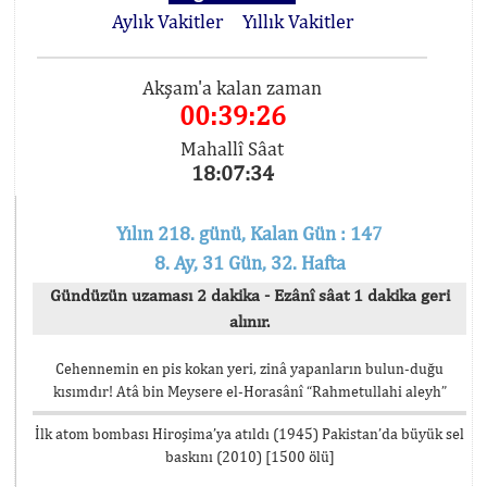
Aylık Vakitler
Yıllık Vakitler
Akşam'a kalan zaman
00:39:26
Mahallî Sâat
18:07:34
Yılın 218. günü, Kalan Gün : 147
8. Ay, 31 Gün, 32. Hafta
Gündüzün uzaması 2 dakika - Ezânî sâat 1 dakika geri
alınır.
Cehennemin en pis kokan yeri, zinâ yapanların bulun-duğu
kısımdır! Atâ bin Meysere el-Horasânî “Rahmetullahi aleyh”
İlk atom bombası Hiroşima’ya atıldı (1945) Pakistan’da büyük sel
baskını (2010) [1500 ölü]