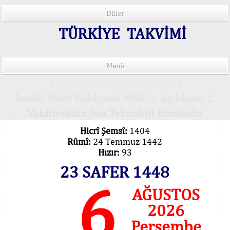
Diller
TÜRKİYE TAKVİMİ
Menü
15 Lisânda Namaz Vakitleri
İmsâk Vakti Hakkında Mühim Açıklama !..
Vakitlerimiz Son Teknoloji Hesâbıdır
Hicrî Şemsî:
1404
Rûmî:
24 Temmuz 1442
Hızır:
93
23 SAFER 1448
6
AĞUSTOS
2026
Perşembe