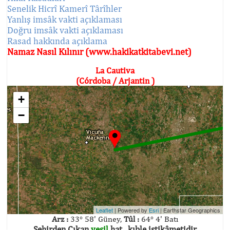
Senelik Hicrî Kamerî Târîhler
Yanlış imsâk vakti açıklaması
Doğru imsâk vakti açıklaması
Rasad hakkında açıklama
Namaz Nasıl Kılınır (www.hakikatkitabevi.net)
La Cautiva
(Córdoba / Arjantin )
+
−
Leaflet
| Powered by
Esri
|
Earthstar Geographics
Arz :
33° 58' Güney,
Tûl :
64° 4' Batı
Şehirden Çıkan
yeşil
hat , kıble istikâmetidir.