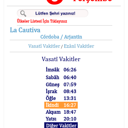
Ülkeler Listesi İçin Tıklayınız
La Cautiva
Córdoba / Arjantin
Vasatî Vakitler
Ezânî Vakitler
/
Vasatî Vakitler
İmsâk
06:26
Sabâh
06:40
Güneş
07:59
İşrak
08:43
Öğle
13:31
İkindi
16:27
Akşam
18:47
Yatsı
20:10
Diğer Vakitler