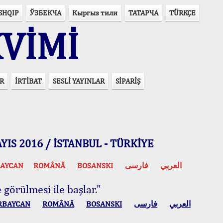
SHQIP
ЎЗБЕКЧА
Кыргыз тили
ТАТАРЧА
TÜRKÇE
VİMİ
R
İRTİBAT
SESLİ YAYINLAR
SİPARİŞ
 MAYIS 2016 / İSTANBUL - TÜRKİYE
AYCAN
ROMÂNĂ
BOSANSKI
فارسی
العربي
 görülmesi ile başlar."
RBAYCAN
ROMÂNĂ
BOSANSKI
فارسی
العربي