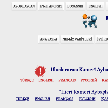
AZӘRBAYCAN
БЪЛГАРСКИ1
BOSANSKI
ENGLISH
T
ANA SAYFA
NEMÂZ VAKİTLERİ
İSTİKB
Uluslararası Kamerî Aybaş
TÜRKÇE
ENGLISH
FRANÇAIS
РУССКИЙ
ҚА
"Hicrî Kamerî Aybaşlar
TÜRKÇE
ENGLISH
FRANÇAIS
РУССКИЙ
ҚА