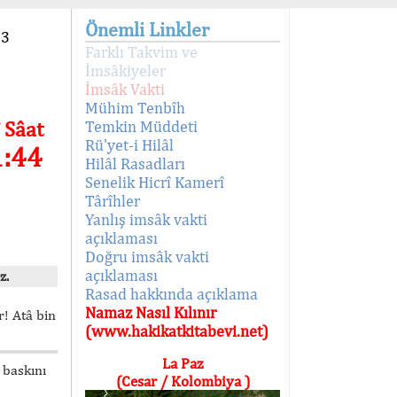
Önemli Linkler
93
Farklı Takvim ve
İmsâkiyeler
İmsâk Vakti
Mühim Tenbîh
 Sâat
Temkin Müddeti
Rü'yet-i Hilâl
1:44
Hilâl Rasadları
Senelik Hicrî Kamerî
Târîhler
Yanlış imsâk vakti
açıklaması
Doğru imsâk vakti
açıklaması
z.
Rasad hakkında açıklama
Namaz Nasıl Kılınır
! Atâ bin
(www.hakikatkitabevi.net)
La Paz
 baskını
(Cesar / Kolombiya )