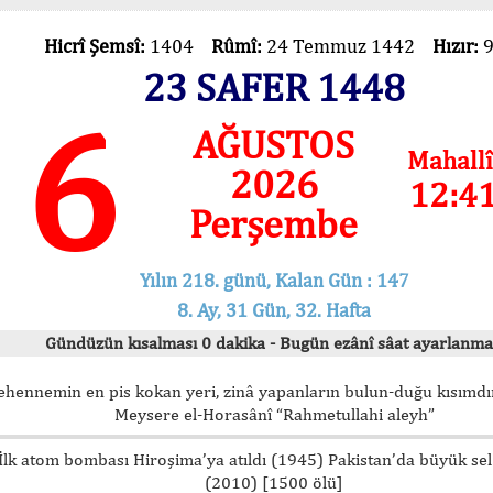
Hicrî Şemsî:
1404
Rûmî:
24 Temmuz 1442
Hızır:
23 SAFER 1448
6
AĞUSTOS
Mahallî
2026
12:4
Perşembe
Yılın 218. günü, Kalan Gün : 147
8. Ay, 31 Gün, 32. Hafta
Gündüzün kısalması 0 dakika - Bugün ezânî sâat ayarlanma
ehennemin en pis kokan yeri, zinâ yapanların bulun-duğu kısımdır
Meysere el-Horasânî “Rahmetullahi aleyh”
İlk atom bombası Hiroşima’ya atıldı (1945) Pakistan’da büyük sel
(2010) [1500 ölü]