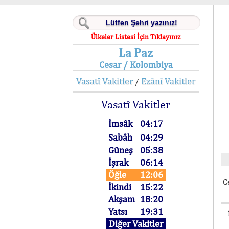
Ülkeler Listesi İçin Tıklayınız
La Paz
Cesar / Kolombiya
Vasatî Vakitler
Ezânî Vakitler
/
Vasatî Vakitler
İmsâk
04:17
Sabâh
04:29
Güneş
05:38
İşrak
06:14
Öğle
12:06
C
İkindi
15:22
Akşam
18:20
Yatsı
19:31
Diğer Vakitler