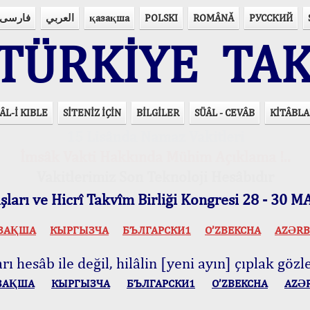
فارسی
العربي
қазақша
POLSKI
ROMÂNĂ
РУССКИЙ
ÜRKİYE TAK
ÂL-İ KIBLE
SİTENİZ İÇİN
BİLGİLER
SÜÂL - CEVÂB
KİTÂBLA
15 Lisânda Namaz Vakitleri
İmsâk Vakti Hakkında Mühim Açıklama !..
Vakitlerimiz Son Teknoloji Hesâbıdır
ları ve Hicrî Takvîm Birliği Kongresi 28 - 30
ЗАҚША
КЫPГЫЗЧA
БЪЛГАРСКИ1
O’ZBEKCHA
AZӘRB
ı hesâb ile değil, hilâlin [yeni ayın] çıplak gözle
ЗАҚША
КЫPГЫЗЧA
БЪЛГАРСКИ1
O’ZBEKCHA
AZӘ