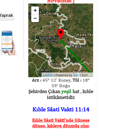
Hırvatistan )
+
Yaprak
−
Leaflet
| Powered by
Esri
|
Earthstar Geographics
Arz :
45° 12' Kuzey,
Tûl :
18°
59' Doğu
Şehirden Çıkan
yeşil
hat , kıble
istikâmetidir.
Kıble Sâati Vakti 11:14
Kıble Sâati Vakti'nde Güneşe
dönen, kıbleye dönmüş olur.