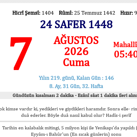
Hicrî Şemsî:
1404
Rûmî:
25 Temmuz 1442
Hızır:
24 SAFER 1448
7
AĞUSTOS
Mahallî
2026
05:4
Cuma
Yılın 219. günü, Kalan Gün : 146
8. Ay, 31 Gün, 32. Hafta
Gündüzün kısalması 2 dakika - Ezânî sâat 1 dakika ileri alını
ok kimse vardır ki, yedikleri ve giydikleri haramdır. Sonra elle- rin
duâ ederler. Böyle duâ nasıl kabul olur? Hadîs-i şerîf
Tarihin en kalabalık mitingi, 5 milyon kişi ile Yenikapı’da yapıldı
Eyyâm-ı Bahûr’un (En sıcak günlerin) sonu