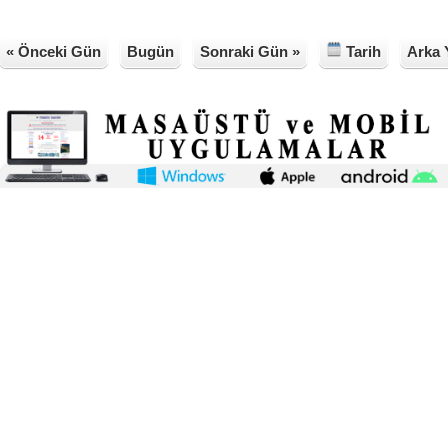
« Önceki Gün
Bugün
Sonraki Gün »
Tarih
Arka 