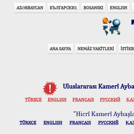
AZӘRBAYCAN
БЪЛГАРСКИ1
BOSANSKI
ENGLISH
T
ANA SAYFA
NEMÂZ VAKİTLERİ
İSTİKB
Uluslararası Kamerî Aybaş
TÜRKÇE
ENGLISH
FRANÇAIS
РУССКИЙ
ҚА
"Hicrî Kamerî Aybaşlar
TÜRKÇE
ENGLISH
FRANÇAIS
РУССКИЙ
ҚА