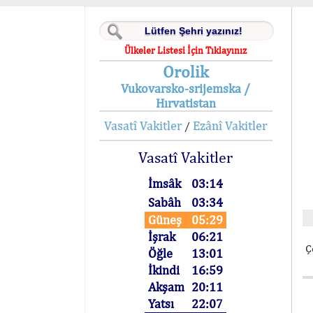
Ülkeler Listesi İçin Tıklayınız
Orolik
Vukovarsko-srijemska /
Hırvatistan
Vasatî Vakitler
Ezânî Vakitler
/
Vasatî Vakitler
İmsâk
03:14
Sabâh
03:34
Güneş
05:29
İşrak
06:21
Ç
Öğle
13:01
İkindi
16:59
Akşam
20:11
Yatsı
22:07