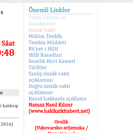
Önemli Linkler
94
Farklı Takvim ve
İmsâkiyeler
İmsâk Vakti
Mühim Tenbîh
 Sâat
Temkin Müddeti
Rü'yet-i Hilâl
0:48
Hilâl Rasadları
Senelik Hicrî Kamerî
Târîhler
Yanlış imsâk vakti
açıklaması
Doğru imsâk vakti
açıklaması
r.
Rasad hakkında açıklama
Namaz Nasıl Kılınır
i kaldırıp
(www.hakikatkitabevi.net)
Orolik
 (2016)
(Vukovarsko-srijemska /