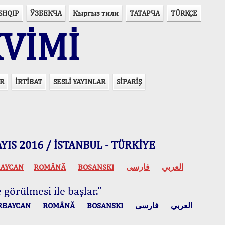
SHQIP
ЎЗБЕКЧА
Кыргыз тили
ТАТАРЧА
TÜRKÇE
VİMİ
R
İRTİBAT
SESLİ YAYINLAR
SİPARİŞ
 MAYIS 2016 / İSTANBUL - TÜRKİYE
AYCAN
ROMÂNĂ
BOSANSKI
فارسی
العربي
 görülmesi ile başlar."
RBAYCAN
ROMÂNĂ
BOSANSKI
فارسی
العربي