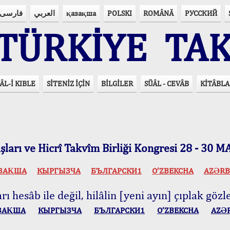
فارسی
العربي
қазақша
POLSKI
ROMÂNĂ
РУССКИЙ
ÜRKİYE TAK
ÂL-İ KIBLE
SİTENİZ İÇİN
BİLGİLER
SÜÂL - CEVÂB
KİTÂBLA
15 Lisânda Namaz Vakitleri
İmsâk Vakti Hakkında Mühim Açıklama !..
Vakitlerimiz Son Teknoloji Hesâbıdır
ları ve Hicrî Takvîm Birliği Kongresi 28 - 30
ЗАҚША
КЫPГЫЗЧA
БЪЛГАРСКИ1
O’ZBEKCHA
AZӘRB
ı hesâb ile değil, hilâlin [yeni ayın] çıplak gözle
ЗАҚША
КЫPГЫЗЧA
БЪЛГАРСКИ1
O’ZBEKCHA
AZӘ