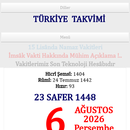
Diller
TÜRKİYE TAKVİMİ
Menü
15 Lisânda Namaz Vakitleri
İmsâk Vakti Hakkında Mühim Açıklama !..
Vakitlerimiz Son Teknoloji Hesâbıdır
Hicrî Şemsî:
1404
Rûmî:
24 Temmuz 1442
Hızır:
93
23 SAFER 1448
6
AĞUSTOS
2026
Perşembe