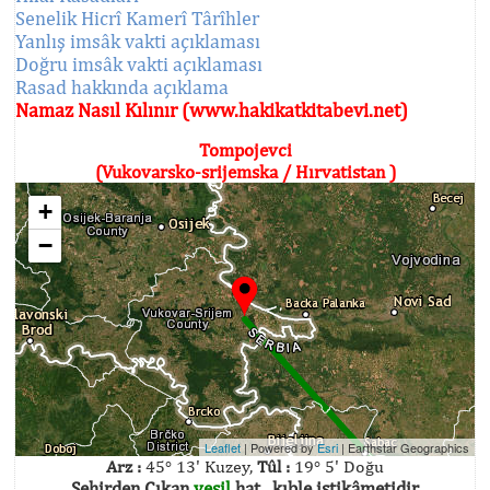
Senelik Hicrî Kamerî Târîhler
Yanlış imsâk vakti açıklaması
Doğru imsâk vakti açıklaması
Rasad hakkında açıklama
Namaz Nasıl Kılınır (www.hakikatkitabevi.net)
Tompojevci
(Vukovarsko-srijemska / Hırvatistan )
+
−
Leaflet
| Powered by
Esri
|
Earthstar Geographics
Arz :
45° 13' Kuzey,
Tûl :
19° 5' Doğu
Şehirden Çıkan
yeşil
hat , kıble istikâmetidir.