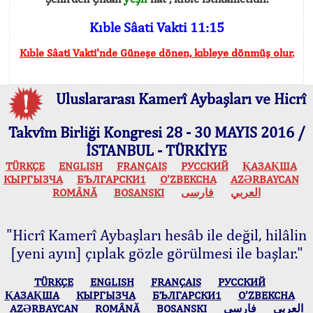
Kıble Sâati Vakti 11:15
Kıble Sâati Vakti'nde Güneşe dönen, kıbleye dönmüş olur.
Uluslararası Kamerî Aybaşları ve Hicrî
Takvîm Birliği Kongresi 28 - 30 MAYIS 2016 /
İSTANBUL - TÜRKİYE
TÜRKÇE
ENGLISH
FRANÇAIS
РУССКИЙ
ҚАЗАҚША
КЫPГЫЗЧA
БЪЛГАРСКИ1
O’ZBEKCHA
AZӘRBAYCAN
ROMÂNĂ
BOSANSKI
فارسی
العربي
"Hicrî Kamerî Aybaşları hesâb ile değil, hilâlin
[yeni ayın] çıplak gözle görülmesi ile başlar."
TÜRKÇE
ENGLISH
FRANÇAIS
РУССКИЙ
ҚАЗАҚША
КЫPГЫЗЧA
БЪЛГАРСКИ1
O’ZBEKCHA
AZӘRBAYCAN
ROMÂNĂ
BOSANSKI
فارسی
العربي