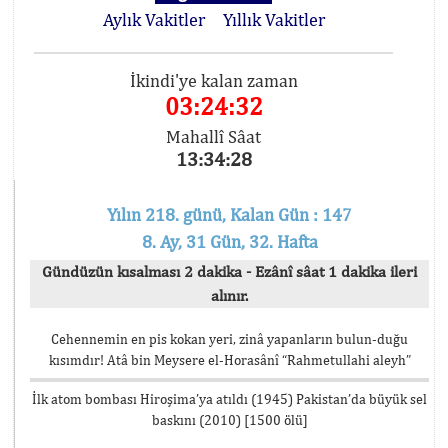
Aylık Vakitler
Yıllık Vakitler
İkindi'ye kalan zaman
03:24:32
Mahallî Sâat
13:34:28
Yılın 218. günü, Kalan Gün : 147
8. Ay, 31 Gün, 32. Hafta
Gündüzün kısalması 2 dakika - Ezânî sâat 1 dakika ileri
alınır.
Cehennemin en pis kokan yeri, zinâ yapanların bulun-duğu
kısımdır! Atâ bin Meysere el-Horasânî “Rahmetullahi aleyh”
İlk atom bombası Hiroşima’ya atıldı (1945) Pakistan’da büyük sel
baskını (2010) [1500 ölü]