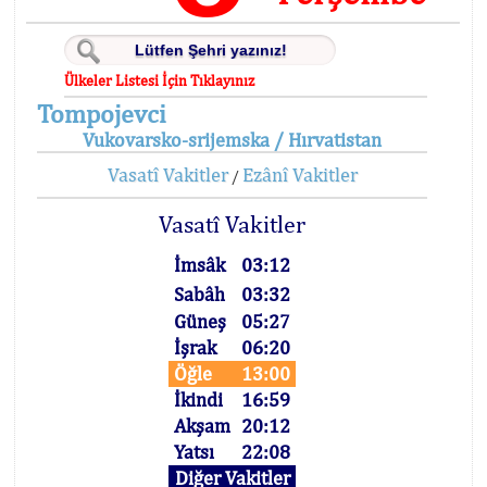
Ülkeler Listesi İçin Tıklayınız
Tompojevci
Vukovarsko-srijemska / Hırvatistan
Vasatî Vakitler
Ezânî Vakitler
/
Vasatî Vakitler
İmsâk
03:12
Sabâh
03:32
Güneş
05:27
İşrak
06:20
Öğle
13:00
İkindi
16:59
Akşam
20:12
Yatsı
22:08
Diğer Vakitler