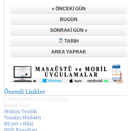
« ÖNCEKI GÜN
BUGÜN
SONRAKI GÜN »
TARIH
ARKA YAPRAK
Önemli Linkler
Farklı Takvim ve İmsâkiyeler
İmsâk Vakti
Mühim Tenbîh
Temkin Müddeti
Rü'yet-i Hilâl
Hilâl Rasadları