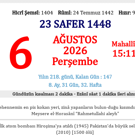
Hicrî Şemsî:
1404
Rûmî:
24 Temmuz 1442
Hızır:
23 SAFER 1448
6
AĞUSTOS
Mahallî
2026
15:1
Perşembe
Yılın 218. günü, Kalan Gün : 147
8. Ay, 31 Gün, 32. Hafta
Gündüzün kısalması 2 dakika - Ezânî sâat 1 dakika ileri alını
ehennemin en pis kokan yeri, zinâ yapanların bulun-duğu kısımdır
Meysere el-Horasânî “Rahmetullahi aleyh”
İlk atom bombası Hiroşima’ya atıldı (1945) Pakistan’da büyük sel
(2010) [1500 ölü]