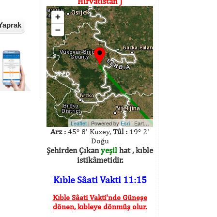
Hırvatistan )
+
Yaprak
−
Leaflet
| Powered by
Esri
|
Earthstar Geographics
Arz :
45° 8' Kuzey,
Tûl :
19° 2'
Doğu
Şehirden Çıkan
yeşil
hat , kıble
istikâmetidir.
Kıble Sâati Vakti 11:15
Kıble Sâati Vakti'nde Güneşe
dönen, kıbleye dönmüş olur.