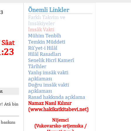
Önemli Linkler
93
Farklı Takvim ve
İmsâkiyeler
İmsâk Vakti
Mühim Tenbîh
 Sâat
Temkin Müddeti
Rü'yet-i Hilâl
1:23
Hilâl Rasadları
Senelik Hicrî Kamerî
Târîhler
Yanlış imsâk vakti
açıklaması
Doğru imsâk vakti
açıklaması
r.
Rasad hakkında açıklama
Namaz Nasıl Kılınır
! Atâ bin
(www.hakikatkitabevi.net)
Nijemci
 baskını
(Vukovarsko-srijemska /