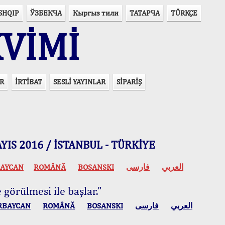
SHQIP
ЎЗБЕКЧА
Кыргыз тили
ТАТАРЧА
TÜRKÇE
VİMİ
R
İRTİBAT
SESLİ YAYINLAR
SİPARİŞ
 MAYIS 2016 / İSTANBUL - TÜRKİYE
AYCAN
ROMÂNĂ
BOSANSKI
فارسی
العربي
 görülmesi ile başlar."
RBAYCAN
ROMÂNĂ
BOSANSKI
فارسی
العربي