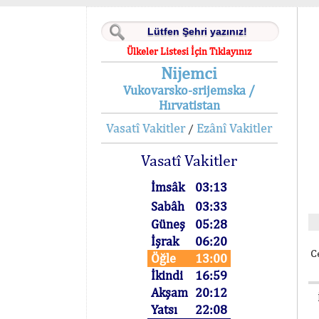
Ülkeler Listesi İçin Tıklayınız
Nijemci
Vukovarsko-srijemska /
Hırvatistan
Vasatî Vakitler
Ezânî Vakitler
/
Vasatî Vakitler
İmsâk
03:13
Sabâh
03:33
Güneş
05:28
İşrak
06:20
C
Öğle
13:00
İkindi
16:59
Akşam
20:12
Yatsı
22:08