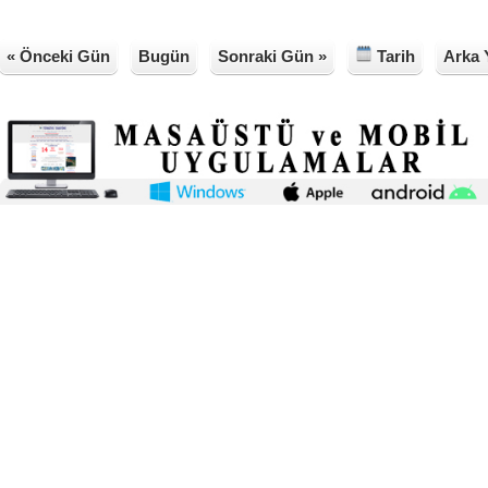
« Önceki Gün
Bugün
Sonraki Gün »
Tarih
Arka 