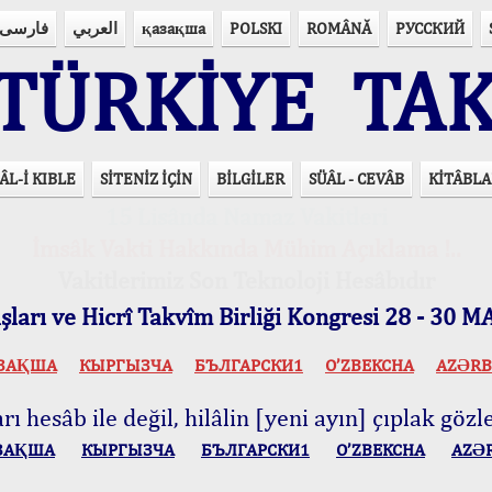
فارسی
العربي
қазақша
POLSKI
ROMÂNĂ
РУССКИЙ
ÜRKİYE TAK
ÂL-İ KIBLE
SİTENİZ İÇİN
BİLGİLER
SÜÂL - CEVÂB
KİTÂBLA
15 Lisânda Namaz Vakitleri
İmsâk Vakti Hakkında Mühim Açıklama !..
Vakitlerimiz Son Teknoloji Hesâbıdır
ları ve Hicrî Takvîm Birliği Kongresi 28 - 30
ЗАҚША
КЫPГЫЗЧA
БЪЛГАРСКИ1
O’ZBEKCHA
AZӘRB
ı hesâb ile değil, hilâlin [yeni ayın] çıplak gözle
ЗАҚША
КЫPГЫЗЧA
БЪЛГАРСКИ1
O’ZBEKCHA
AZӘ