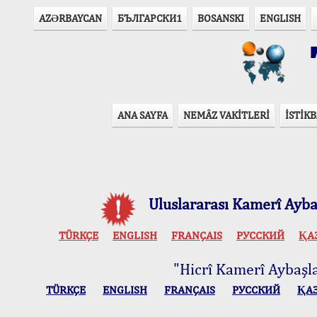
AZӘRBAYCAN
БЪЛГАРСКИ1
BOSANSKI
ENGLISH
T
ANA SAYFA
NEMÂZ VAKİTLERİ
İSTİKB
Uluslararası Kamerî Aybaş
TÜRKÇE
ENGLISH
FRANÇAIS
РУССКИЙ
ҚА
"Hicrî Kamerî Aybaşlar
TÜRKÇE
ENGLISH
FRANÇAIS
РУССКИЙ
ҚА